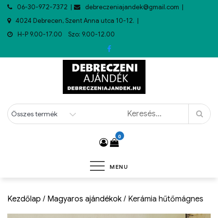
06-30-972-7372
debreczeniajandek@gmail.com
4024 Debrecen, Szent Anna utca 10-12.
H-P 9.00-17.00 Szo: 9.00-12.00
0
MENU
Kezdőlap
/
Magyaros ajándékok
/ Kerámia hűtőmágnes