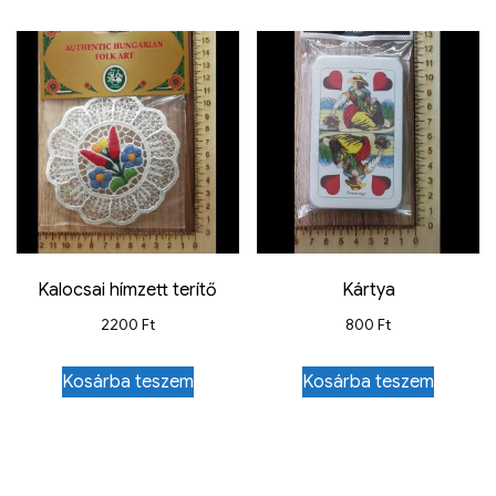
Kalocsai hímzett terítő
Kártya
2200
Ft
800
Ft
Kosárba teszem
Kosárba teszem