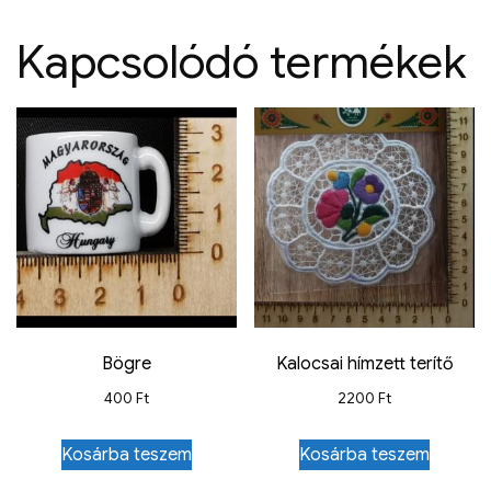
Kapcsolódó termékek
Bögre
Kalocsai hímzett terítő
400
Ft
2200
Ft
Kosárba teszem
Kosárba teszem