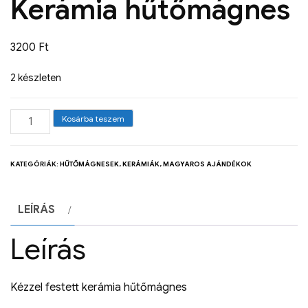
Kerámia hűtőmágnes
3200
Ft
2 készleten
Kosárba teszem
KATEGÓRIÁK:
HŰTŐMÁGNESEK
,
KERÁMIÁK
,
MAGYAROS AJÁNDÉKOK
LEÍRÁS
Leírás
Kézzel festett kerámia hűtőmágnes