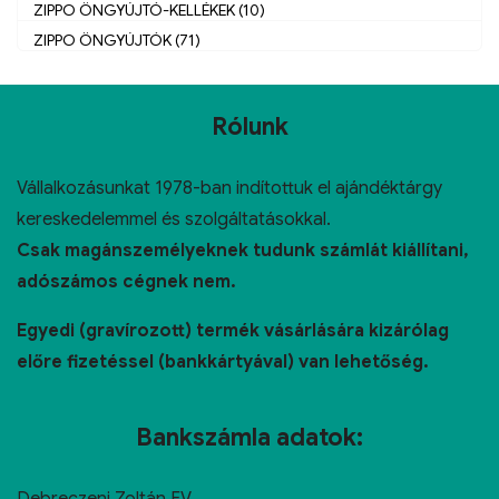
ZIPPO ÖNGYÚJTÓ-KELLÉKEK (10)
ZIPPO ÖNGYÚJTÓK (71)
Rólunk
Vállalkozásunkat 1978-ban indítottuk el ajándéktárgy
kereskedelemmel és szolgáltatásokkal.
Csak magánszemélyeknek tudunk számlát kiállítani,
adószámos cégnek nem.
Egyedi (gravírozott) termék vásárlására kizárólag
előre fizetéssel (bankkártyával) van lehetőség.
Bankszámla adatok: