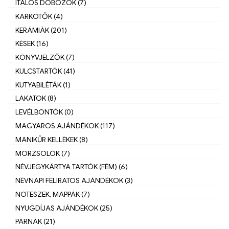
ITALOS DOBOZOK (7)
KARKÖTŐK (4)
KERÁMIÁK (201)
KÉSEK (16)
KÖNYVJELZŐK (7)
KULCSTARTÓK (41)
KUTYABILÉTÁK (1)
LAKATOK (8)
LEVÉLBONTÓK (0)
MAGYAROS AJÁNDÉKOK (117)
MANIKŰR KELLÈKEK (8)
MORZSOLÓK (7)
NÉVJEGYKÁRTYA TARTÓK (FÉM) (6)
NÉVNAPI FELIRATOS AJÁNDÉKOK (3)
NOTESZEK, MAPPÁK (7)
NYUGDÍJAS AJÁNDÉKOK (25)
PÁRNÁK (21)