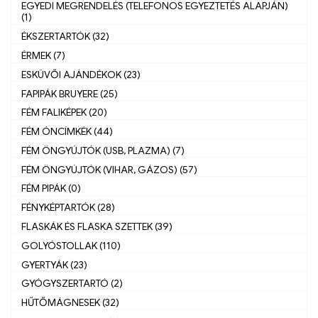
EGYEDI MEGRENDELÉS (TELEFONOS EGYEZTETÉS ALAPJÁN)
(1)
ÉKSZERTARTÓK (32)
ÉRMEK (7)
ESKÜVŐI AJÁNDÉKOK (23)
FAPIPÁK BRUYERE (25)
FÉM FALIKÉPEK (20)
FÉM ÓNCÍMKÉK (44)
FÉM ÖNGYÚJTÓK (USB, PLAZMA) (7)
FÉM ÖNGYÚJTÓK (VIHAR, GÁZOS) (57)
FÉM PIPÁK (0)
FÉNYKÉPTARTÓK (28)
FLASKÁK ÉS FLASKA SZETTEK (39)
GOLYÓSTOLLAK (110)
GYERTYÁK (23)
GYÓGYSZERTARTÓ (2)
HŰTŐMÁGNESEK (32)