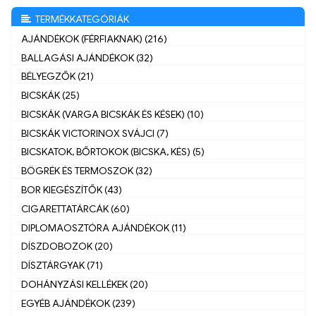
TERMÉKKATEGÓRIÁK
AJÁNDÉKOK (FÉRFIAKNAK) (216)
BALLAGÁSI AJÁNDÉKOK (32)
BÉLYEGZŐK (21)
BICSKÁK (25)
BICSKÁK (VARGA BICSKÁK ÉS KÉSEK) (10)
BICSKÁK VICTORINOX SVÁJCI (7)
BICSKATOK, BŐRTOKOK (BICSKA, KÉS) (5)
BÖGRÉK ÉS TERMOSZOK (32)
BOR KIEGÉSZÍTŐK (43)
CIGARETTATÁRCÁK (60)
DIPLOMAOSZTÓRA AJÁNDÉKOK (11)
DÍSZDOBOZOK (20)
DÍSZTÁRGYAK (71)
DOHÁNYZÁSI KELLÉKEK (20)
EGYÉB AJÁNDÉKOK (239)