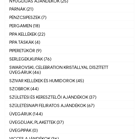
NYUGDÍJAS AJÁNDÉKOK (25)
PÁRNÁK (21)
PÉNZCSIPESZEK (7)
PERGAMEN (18)
PIPA KELLÉKEK (22)
PIPA TÁSKÁK (4)
PIPERETÜKÖR (9)
SERLEGEK,KUPÁK (76)
SWAROVSKI, CELEBRATION KRISTÁLLYAL DÍSZÍTETT
ÜVEGÁRUK (46)
SZIVAR KELLÉKEK ÉS HUMIDOROK (45)
SZOBROK (44)
SZÜLETÉSI ÉS KERESZTELŐI AJÁNDÉKOK (37)
SZÜLETÉSNAPI FELIRATOS AJÁNDÉKOK (67)
ÜVEGÁRUK (144)
ÜVEGDÍJAK, PLAKETTEK (37)
ÜVEGPIPÁK (0)
VICCES AJÁNDÉKOK (36)