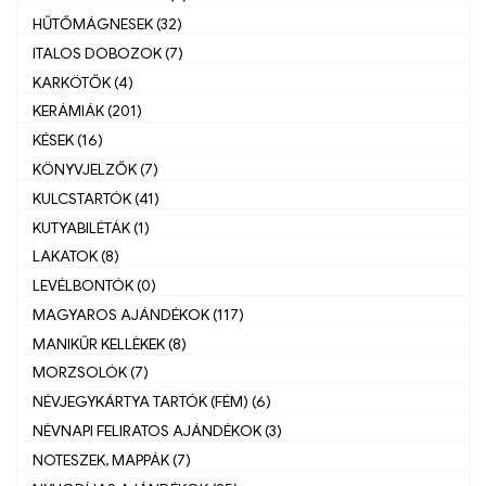
HŰTŐMÁGNESEK (32)
ITALOS DOBOZOK (7)
KARKÖTŐK (4)
KERÁMIÁK (201)
KÉSEK (16)
KÖNYVJELZŐK (7)
KULCSTARTÓK (41)
KUTYABILÉTÁK (1)
LAKATOK (8)
LEVÉLBONTÓK (0)
MAGYAROS AJÁNDÉKOK (117)
MANIKŰR KELLÈKEK (8)
MORZSOLÓK (7)
NÉVJEGYKÁRTYA TARTÓK (FÉM) (6)
NÉVNAPI FELIRATOS AJÁNDÉKOK (3)
NOTESZEK, MAPPÁK (7)