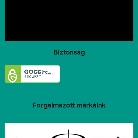
Biztonság
Forgalmazott márkáink