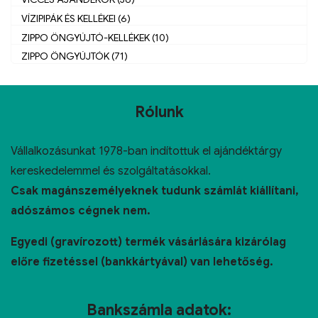
VÍZIPIPÁK ÉS KELLÉKEI (6)
ZIPPO ÖNGYÚJTÓ-KELLÉKEK (10)
ZIPPO ÖNGYÚJTÓK (71)
Rólunk
Vállalkozásunkat 1978-ban indítottuk el ajándéktárgy
kereskedelemmel és szolgáltatásokkal.
Csak magánszemélyeknek tudunk számlát kiállítani,
adószámos cégnek nem.
Egyedi (gravírozott) termék vásárlására kizárólag
előre fizetéssel (bankkártyával) van lehetőség.
Bankszámla adatok: