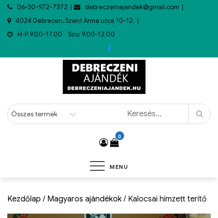
06-30-972-7372
debreczeniajandek@gmail.com
4024 Debrecen, Szent Anna utca 10-12.
H-P 9.00-17.00 Szo: 9.00-12.00
0
MENU
Kezdőlap
/
Magyaros ajándékok
/ Kalocsai hímzett terítő