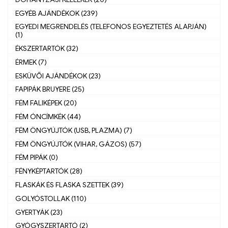
EGYÉB AJÁNDÉKOK (239)
EGYEDI MEGRENDELÉS (TELEFONOS EGYEZTETÉS ALAPJÁN)
(1)
ÉKSZERTARTÓK (32)
ÉRMEK (7)
ESKÜVŐI AJÁNDÉKOK (23)
FAPIPÁK BRUYERE (25)
FÉM FALIKÉPEK (20)
FÉM ÓNCÍMKÉK (44)
FÉM ÖNGYÚJTÓK (USB, PLAZMA) (7)
FÉM ÖNGYÚJTÓK (VIHAR, GÁZOS) (57)
FÉM PIPÁK (0)
FÉNYKÉPTARTÓK (28)
FLASKÁK ÉS FLASKA SZETTEK (39)
GOLYÓSTOLLAK (110)
GYERTYÁK (23)
GYÓGYSZERTARTÓ (2)