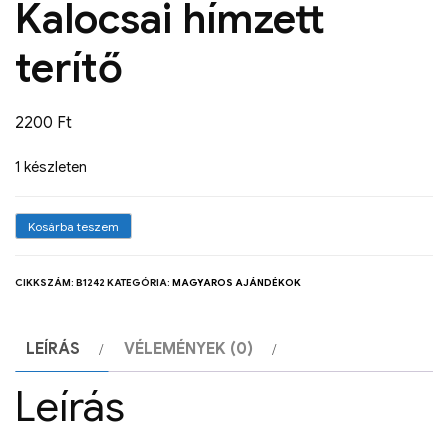
Kalocsai hímzett
terítő
2200
Ft
1 készleten
Kosárba teszem
CIKKSZÁM:
B1242
KATEGÓRIA:
MAGYAROS AJÁNDÉKOK
LEÍRÁS
VÉLEMÉNYEK (0)
Leírás