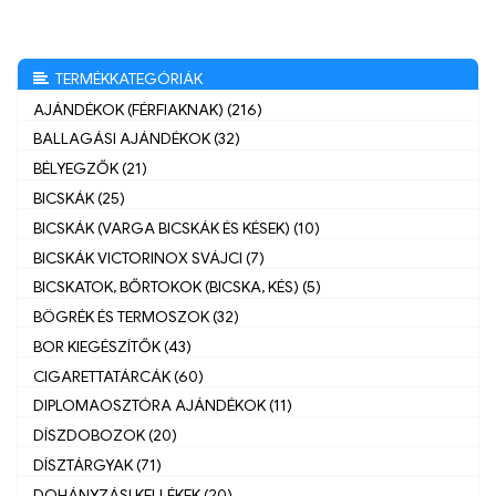
TERMÉKKATEGÓRIÁK
AJÁNDÉKOK (FÉRFIAKNAK) (216)
BALLAGÁSI AJÁNDÉKOK (32)
BÉLYEGZŐK (21)
BICSKÁK (25)
BICSKÁK (VARGA BICSKÁK ÉS KÉSEK) (10)
BICSKÁK VICTORINOX SVÁJCI (7)
BICSKATOK, BŐRTOKOK (BICSKA, KÉS) (5)
BÖGRÉK ÉS TERMOSZOK (32)
BOR KIEGÉSZÍTŐK (43)
CIGARETTATÁRCÁK (60)
DIPLOMAOSZTÓRA AJÁNDÉKOK (11)
DÍSZDOBOZOK (20)
DÍSZTÁRGYAK (71)
DOHÁNYZÁSI KELLÉKEK (20)