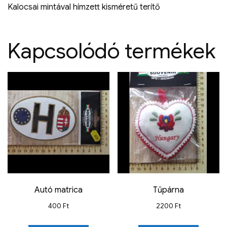
Kalocsai mintával hímzett kisméretű terítő
Kapcsolódó termékek
Autó matrica
Tűpárna
400
Ft
2200
Ft