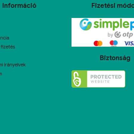
Információ
Fizetési mód
ncia
 fizetés
Biztonság
i irányelvek
m