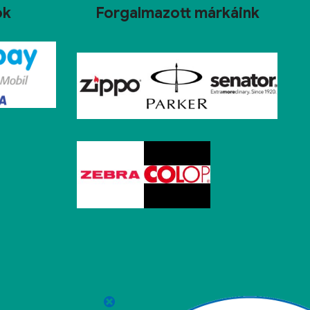
ok
Forgalmazott márkáink