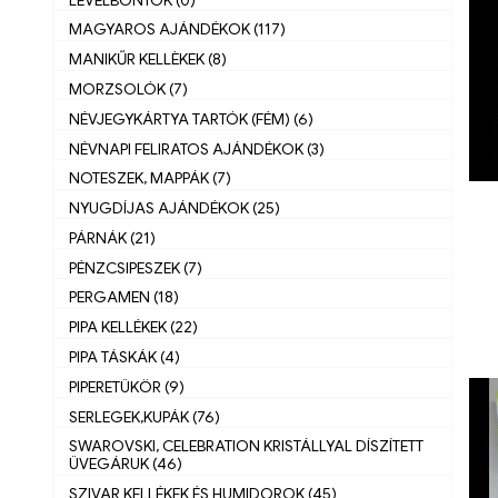
MAGYAROS AJÁNDÉKOK (117)
MANIKŰR KELLÈKEK (8)
MORZSOLÓK (7)
NÉVJEGYKÁRTYA TARTÓK (FÉM) (6)
NÉVNAPI FELIRATOS AJÁNDÉKOK (3)
NOTESZEK, MAPPÁK (7)
NYUGDÍJAS AJÁNDÉKOK (25)
PÁRNÁK (21)
PÉNZCSIPESZEK (7)
PERGAMEN (18)
PIPA KELLÉKEK (22)
PIPA TÁSKÁK (4)
PIPERETÜKÖR (9)
SERLEGEK,KUPÁK (76)
SWAROVSKI, CELEBRATION KRISTÁLLYAL DÍSZÍTETT
ÜVEGÁRUK (46)
SZIVAR KELLÉKEK ÉS HUMIDOROK (45)