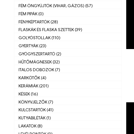
FÉM ÖNGYÚJTÓK (VIHAR, GÁZOS) (57)
FÉM PIPÁK (0)
FÉNYKÉPTARTÓK (28)
FLASKÁK ÉS FLASKA SZETTEK (39)
GOLYÓSTOLLAK (110)
GYERTYÁK (23)
GYÓGYSZERTARTÓ (2)
HŰTŐMÁGNESEK (32)
ITALOS DOBOZOK (7)
KARKÖTŐK (4)
KERÁMIÁK (201)
KÉSEK (16)
KÖNYVJELZŐK (7)
KULCSTARTÓK (41)
KUTYABILÉTÁK (1)
LAKATOK (8)
LEVÉLBONTÓK (0)