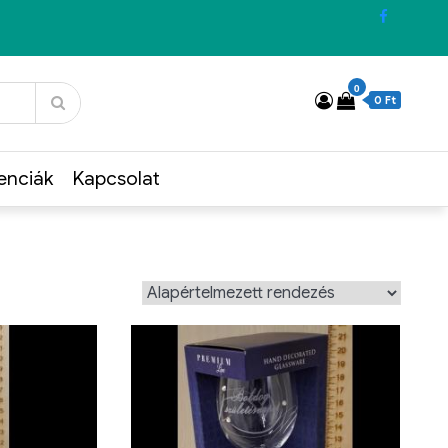
0
0 Ft
enciák
Kapcsolat