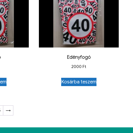
ó
Edényfogó
2000
Ft
zem
Kosárba teszem
5
→