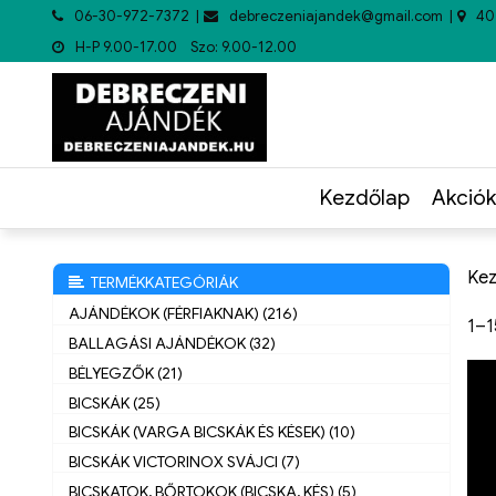
06-30-972-7372
debreczeniajandek@gmail.com
40
H-P 9.00-17.00 Szo: 9.00-12.00
Kezdőlap
Akciók
Kez
TERMÉKKATEGÓRIÁK
AJÁNDÉKOK (FÉRFIAKNAK) (216)
1–1
BALLAGÁSI AJÁNDÉKOK (32)
BÉLYEGZŐK (21)
BICSKÁK (25)
BICSKÁK (VARGA BICSKÁK ÉS KÉSEK) (10)
BICSKÁK VICTORINOX SVÁJCI (7)
BICSKATOK, BŐRTOKOK (BICSKA, KÉS) (5)