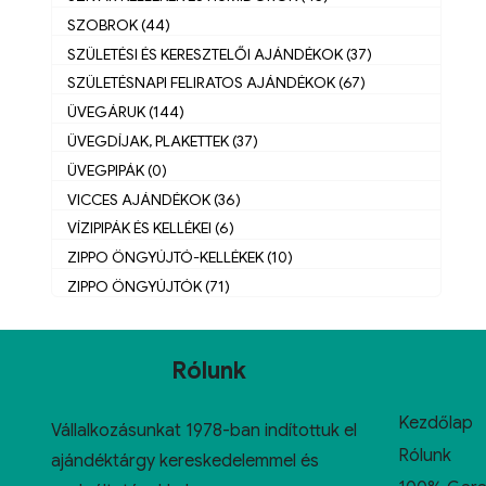
SZOBROK (44)
SZÜLETÉSI ÉS KERESZTELŐI AJÁNDÉKOK (37)
SZÜLETÉSNAPI FELIRATOS AJÁNDÉKOK (67)
ÜVEGÁRUK (144)
ÜVEGDÍJAK, PLAKETTEK (37)
ÜVEGPIPÁK (0)
VICCES AJÁNDÉKOK (36)
VÍZIPIPÁK ÉS KELLÉKEI (6)
ZIPPO ÖNGYÚJTÓ-KELLÉKEK (10)
ZIPPO ÖNGYÚJTÓK (71)
Rólunk
Kezdőlap
Vállalkozásunkat 1978-ban indítottuk el
Rólunk
ajándéktárgy kereskedelemmel és