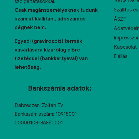
100% Gara
szolgáltatásokkal.
Szállítás és
Csak magánszemélyeknek tudunk
számlát kiállítani, adószámos
ÁSZF
cégnek nem.
Adatvédelm
Impresszu
Egyedi (gravírozott) termék
Kapcsolat
vásárlására kizárólag előre
Elállás
fizetéssel (bankkártyával) van
lehetőség.
Bankszámla adatok:
Debreczeni Zoltán EV
Bankszámlaszám: 10918001-
00000108-86860001