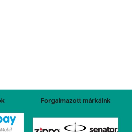
ok
Forgalmazott márkáink