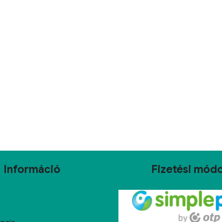
Információ
Fizetési mód