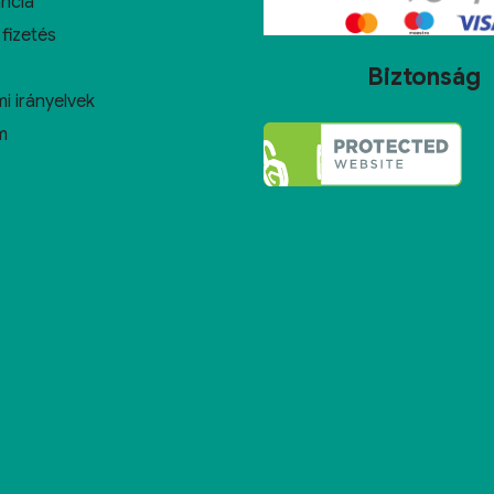
ncia
 fizetés
Biztonság
i irányelvek
m