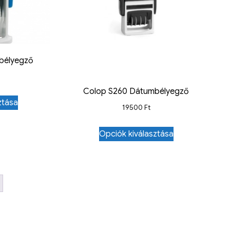
bélyegző
Colop S260 Dátumbélyegző
ztása
19500
Ft
Opciók kiválasztása