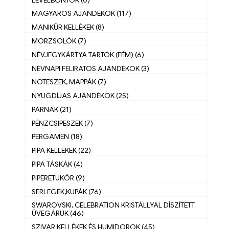
MAGYAROS AJÁNDÉKOK (117)
MANIKŰR KELLÈKEK (8)
MORZSOLÓK (7)
NÉVJEGYKÁRTYA TARTÓK (FÉM) (6)
NÉVNAPI FELIRATOS AJÁNDÉKOK (3)
NOTESZEK, MAPPÁK (7)
NYUGDÍJAS AJÁNDÉKOK (25)
PÁRNÁK (21)
PÉNZCSIPESZEK (7)
PERGAMEN (18)
PIPA KELLÉKEK (22)
PIPA TÁSKÁK (4)
PIPERETÜKÖR (9)
SERLEGEK,KUPÁK (76)
SWAROVSKI, CELEBRATION KRISTÁLLYAL DÍSZÍTETT
ÜVEGÁRUK (46)
SZIVAR KELLÉKEK ÉS HUMIDOROK (45)