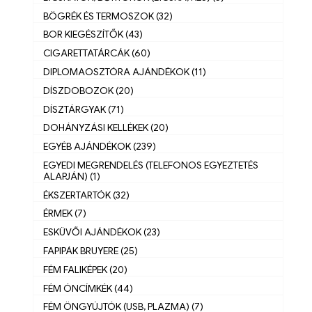
BÖGRÉK ÉS TERMOSZOK (32)
BOR KIEGÉSZÍTŐK (43)
CIGARETTATÁRCÁK (60)
DIPLOMAOSZTÓRA AJÁNDÉKOK (11)
DÍSZDOBOZOK (20)
DÍSZTÁRGYAK (71)
DOHÁNYZÁSI KELLÉKEK (20)
EGYÉB AJÁNDÉKOK (239)
EGYEDI MEGRENDELÉS (TELEFONOS EGYEZTETÉS
ALAPJÁN) (1)
ÉKSZERTARTÓK (32)
ÉRMEK (7)
ESKÜVŐI AJÁNDÉKOK (23)
FAPIPÁK BRUYERE (25)
FÉM FALIKÉPEK (20)
FÉM ÓNCÍMKÉK (44)
FÉM ÖNGYÚJTÓK (USB, PLAZMA) (7)