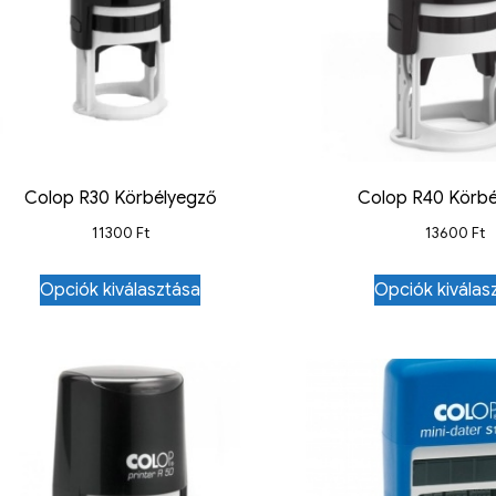
Colop R30 Körbélyegző
Colop R40 Körb
11300
Ft
13600
Ft
Opciók kiválasztása
Opciók kiválas