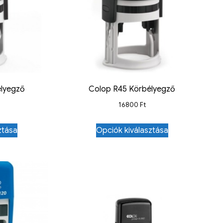
élyegző
Colop R45 Körbélyegző
16800
Ft
ztása
Opciók kiválasztása