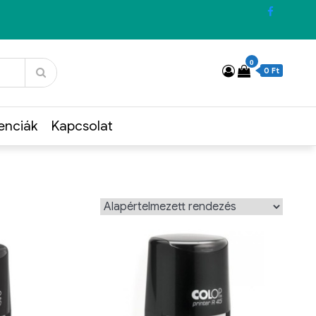
0
0 Ft
enciák
Kapcsolat