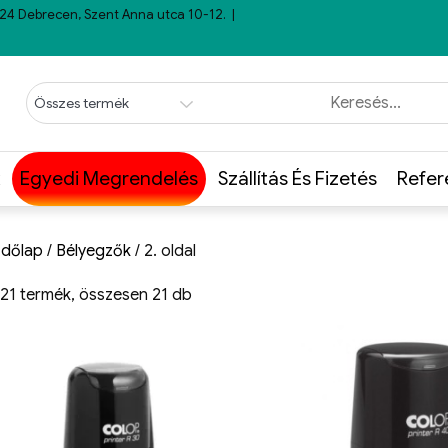
24 Debrecen, Szent Anna utca 10-12.
Egyedi Megrendelés
Szállítás És Fizetés
Refer
dőlap
/
Bélyegzők
/ 2. oldal
21 termék, összesen 21 db