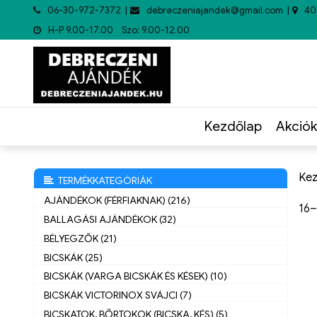
06-30-972-7372
debreczeniajandek@gmail.com
40
H-P 9.00-17.00 Szo: 9.00-12.00
Kezdőlap
Akciók
Kez
TERMÉKKATEGÓRIÁK
AJÁNDÉKOK (FÉRFIAKNAK) (216)
16–
BALLAGÁSI AJÁNDÉKOK (32)
BÉLYEGZŐK (21)
BICSKÁK (25)
BICSKÁK (VARGA BICSKÁK ÉS KÉSEK) (10)
BICSKÁK VICTORINOX SVÁJCI (7)
BICSKATOK, BŐRTOKOK (BICSKA, KÉS) (5)