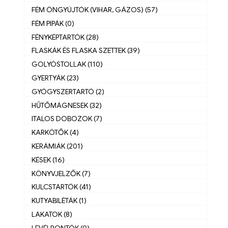
FÉM ÖNGYÚJTÓK (VIHAR, GÁZOS) (57)
FÉM PIPÁK (0)
FÉNYKÉPTARTÓK (28)
FLASKÁK ÉS FLASKA SZETTEK (39)
GOLYÓSTOLLAK (110)
GYERTYÁK (23)
GYÓGYSZERTARTÓ (2)
HŰTŐMÁGNESEK (32)
ITALOS DOBOZOK (7)
KARKÖTŐK (4)
KERÁMIÁK (201)
KÉSEK (16)
KÖNYVJELZŐK (7)
KULCSTARTÓK (41)
KUTYABILÉTÁK (1)
LAKATOK (8)
LEVÉLBONTÓK (0)