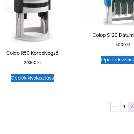
Colop S120 Dátum
5000
Ft
Colop R50 Körbélyegző
Opciók kiválas
20300
Ft
Opciók kiválasztása
←
1
2