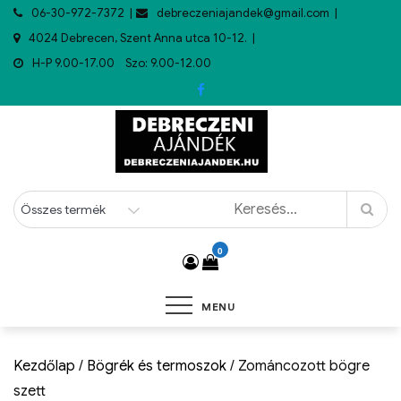
06-30-972-7372
debreczeniajandek@gmail.com
4024 Debrecen, Szent Anna utca 10-12.
H-P 9.00-17.00 Szo: 9.00-12.00
0
MENU
Kezdőlap
/
Bögrék és termoszok
/ Zománcozott bögre
szett