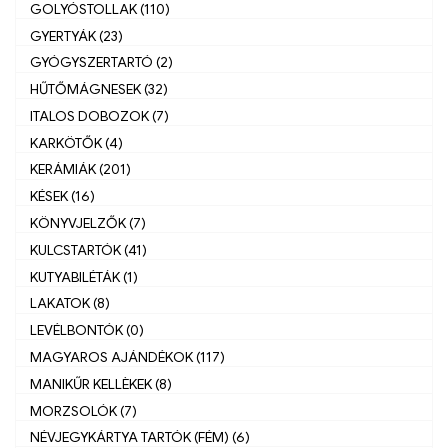
GOLYÓSTOLLAK (110)
GYERTYÁK (23)
GYÓGYSZERTARTÓ (2)
HŰTŐMÁGNESEK (32)
ITALOS DOBOZOK (7)
KARKÖTŐK (4)
KERÁMIÁK (201)
KÉSEK (16)
KÖNYVJELZŐK (7)
KULCSTARTÓK (41)
KUTYABILÉTÁK (1)
LAKATOK (8)
LEVÉLBONTÓK (0)
MAGYAROS AJÁNDÉKOK (117)
MANIKŰR KELLÈKEK (8)
MORZSOLÓK (7)
NÉVJEGYKÁRTYA TARTÓK (FÉM) (6)