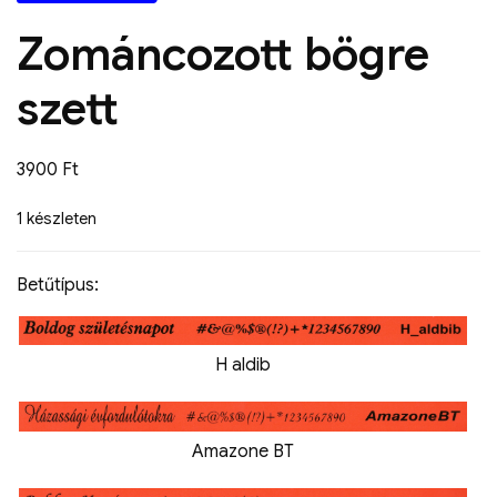
Zománcozott bögre
szett
3900
Ft
1 készleten
Betűtípus:
H aldib
Amazone BT