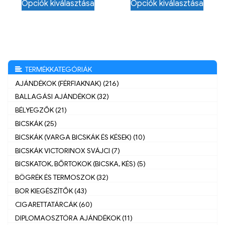
Opciók kiválasztása
Opciók kiválasztása
TERMÉKKATEGÓRIÁK
AJÁNDÉKOK (FÉRFIAKNAK) (216)
BALLAGÁSI AJÁNDÉKOK (32)
BÉLYEGZŐK (21)
BICSKÁK (25)
BICSKÁK (VARGA BICSKÁK ÉS KÉSEK) (10)
BICSKÁK VICTORINOX SVÁJCI (7)
BICSKATOK, BŐRTOKOK (BICSKA, KÉS) (5)
BÖGRÉK ÉS TERMOSZOK (32)
BOR KIEGÉSZÍTŐK (43)
CIGARETTATÁRCÁK (60)
DIPLOMAOSZTÓRA AJÁNDÉKOK (11)