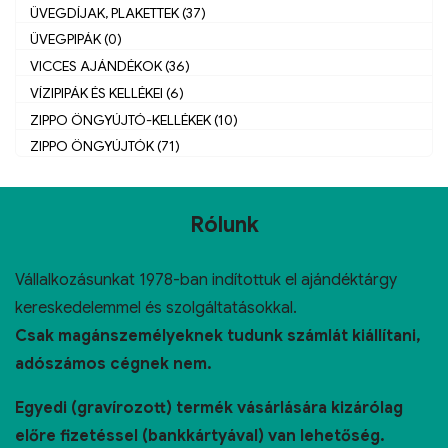
ÜVEGDÍJAK, PLAKETTEK (37)
ÜVEGPIPÁK (0)
VICCES AJÁNDÉKOK (36)
VÍZIPIPÁK ÉS KELLÉKEI (6)
ZIPPO ÖNGYÚJTÓ-KELLÉKEK (10)
ZIPPO ÖNGYÚJTÓK (71)
Rólunk
Vállalkozásunkat 1978-ban indítottuk el ajándéktárgy
kereskedelemmel és szolgáltatásokkal.
Csak magánszemélyeknek tudunk számlát kiállítani,
adószámos cégnek nem.
Egyedi (gravírozott) termék vásárlására kizárólag
előre fizetéssel (bankkártyával) van lehetőség.