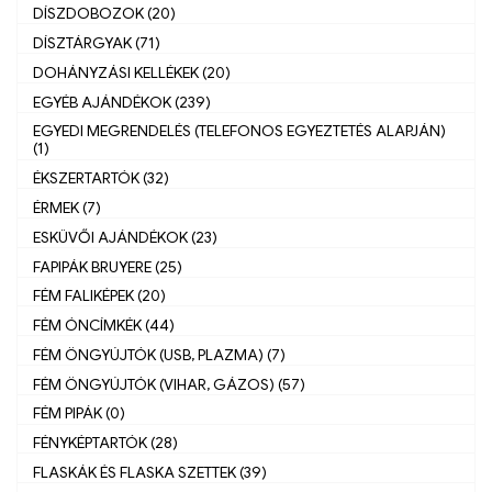
DÍSZDOBOZOK (20)
DÍSZTÁRGYAK (71)
DOHÁNYZÁSI KELLÉKEK (20)
EGYÉB AJÁNDÉKOK (239)
EGYEDI MEGRENDELÉS (TELEFONOS EGYEZTETÉS ALAPJÁN)
(1)
ÉKSZERTARTÓK (32)
ÉRMEK (7)
ESKÜVŐI AJÁNDÉKOK (23)
FAPIPÁK BRUYERE (25)
FÉM FALIKÉPEK (20)
FÉM ÓNCÍMKÉK (44)
FÉM ÖNGYÚJTÓK (USB, PLAZMA) (7)
FÉM ÖNGYÚJTÓK (VIHAR, GÁZOS) (57)
FÉM PIPÁK (0)
FÉNYKÉPTARTÓK (28)
FLASKÁK ÉS FLASKA SZETTEK (39)