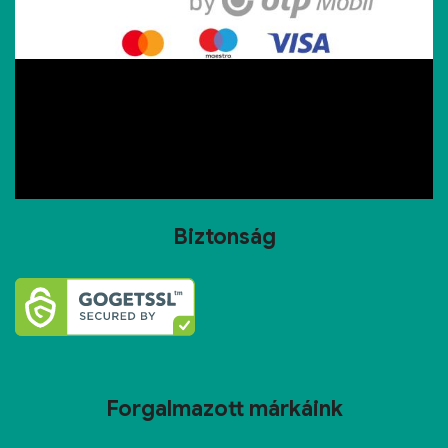
Biztonság
Forgalmazott márkáink