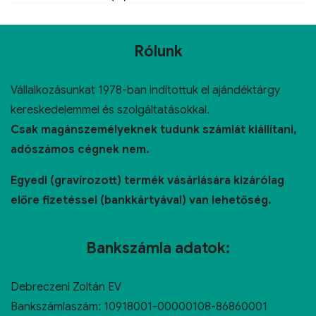
Rólunk
Vállalkozásunkat 1978-ban indítottuk el ajándéktárgy
kereskedelemmel és szolgáltatásokkal.
Csak magánszemélyeknek tudunk számlát kiállítani,
adószámos cégnek nem.
Egyedi (gravírozott) termék vásárlására kizárólag
előre fizetéssel (bankkártyával) van lehetőség.
Bankszámla adatok:
Debreczeni Zoltán EV
Bankszámlaszám: 10918001-00000108-86860001