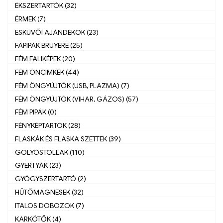
ÉKSZERTARTÓK (32)
ÉRMEK (7)
ESKÜVŐI AJÁNDÉKOK (23)
FAPIPÁK BRUYERE (25)
FÉM FALIKÉPEK (20)
FÉM ÓNCÍMKÉK (44)
FÉM ÖNGYÚJTÓK (USB, PLAZMA) (7)
FÉM ÖNGYÚJTÓK (VIHAR, GÁZOS) (57)
FÉM PIPÁK (0)
FÉNYKÉPTARTÓK (28)
FLASKÁK ÉS FLASKA SZETTEK (39)
GOLYÓSTOLLAK (110)
GYERTYÁK (23)
GYÓGYSZERTARTÓ (2)
HŰTŐMÁGNESEK (32)
ITALOS DOBOZOK (7)
KARKÖTŐK (4)