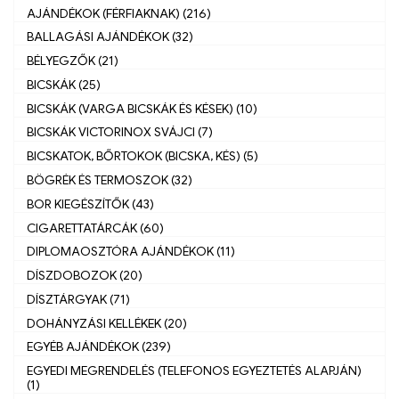
AJÁNDÉKOK (FÉRFIAKNAK) (216)
BALLAGÁSI AJÁNDÉKOK (32)
BÉLYEGZŐK (21)
BICSKÁK (25)
BICSKÁK (VARGA BICSKÁK ÉS KÉSEK) (10)
BICSKÁK VICTORINOX SVÁJCI (7)
BICSKATOK, BŐRTOKOK (BICSKA, KÉS) (5)
BÖGRÉK ÉS TERMOSZOK (32)
BOR KIEGÉSZÍTŐK (43)
CIGARETTATÁRCÁK (60)
DIPLOMAOSZTÓRA AJÁNDÉKOK (11)
DÍSZDOBOZOK (20)
DÍSZTÁRGYAK (71)
DOHÁNYZÁSI KELLÉKEK (20)
EGYÉB AJÁNDÉKOK (239)
EGYEDI MEGRENDELÉS (TELEFONOS EGYEZTETÉS ALAPJÁN)
(1)