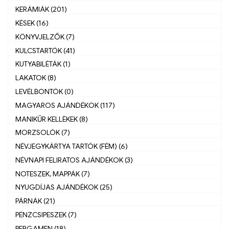
KERÁMIÁK (201)
KÉSEK (16)
KÖNYVJELZŐK (7)
KULCSTARTÓK (41)
KUTYABILÉTÁK (1)
LAKATOK (8)
LEVÉLBONTÓK (0)
MAGYAROS AJÁNDÉKOK (117)
MANIKŰR KELLÈKEK (8)
MORZSOLÓK (7)
NÉVJEGYKÁRTYA TARTÓK (FÉM) (6)
NÉVNAPI FELIRATOS AJÁNDÉKOK (3)
NOTESZEK, MAPPÁK (7)
NYUGDÍJAS AJÁNDÉKOK (25)
PÁRNÁK (21)
PÉNZCSIPESZEK (7)
PERGAMEN (18)