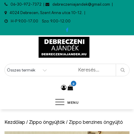
06-30-972-7372
debreczeniajandek@gmail.com
4024 Debrecen, Szent Anna utca 10-12.
H-P 9.00-17.00 Szo: 9.00-12.00
0
MENU
Kezdőlap
/
Zippo öngyújtók
/ Zippo benzines öngyújtó