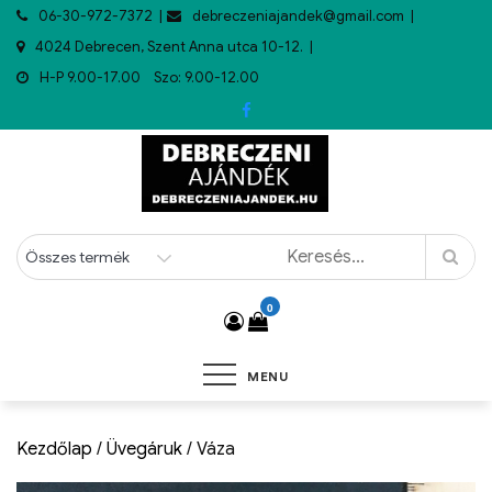
06-30-972-7372
debreczeniajandek@gmail.com
4024 Debrecen, Szent Anna utca 10-12.
H-P 9.00-17.00 Szo: 9.00-12.00
0
MENU
Kezdőlap
/
Üvegáruk
/ Váza