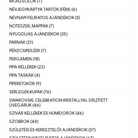
MORZSOLÓK (7)
NÉVJEGYKÁRTYA TARTÓK (FÉM) (6)
NÉVNAPI FELIRATOS AJÁNDÉKOK (3)
NOTESZEK, MAPPÁK (7)
NYUGDÍJAS AJÁNDÉKOK (25)
PÁRNÁK (21)
PÉNZCSIPESZEK (7)
PERGAMEN (18)
PIPA KELLÉKEK (22)
PIPA TÁSKÁK (4)
PIPERETÜKÖR (9)
SERLEGEK,KUPÁK (76)
SWAROVSKI, CELEBRATION KRISTÁLLYAL DÍSZÍTETT
ÜVEGÁRUK (46)
SZIVAR KELLÉKEK ÉS HUMIDOROK (46)
SZOBROK (44)
SZÜLETÉSI ÉS KERESZTELŐI AJÁNDÉKOK (37)
SZÜLETÉSNAPI FELIRATOS AJÁNDÉKOK (67)