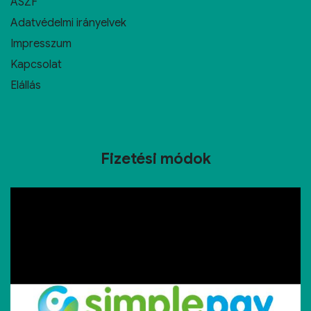
ÁSZF
Adatvédelmi irányelvek
Impresszum
Kapcsolat
Elállás
Fizetési módok