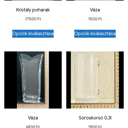
Kristály poharak
Váza
17500
Ft
1500
Ft
Opciók kiválasztása
Opciók kiválasztása
Váza
Söröskorsó 0,3l
6900
Ft
1900
Ft