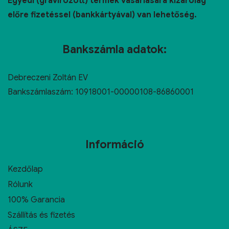
Egyedi (gravírozott) termék vásárlására kizárólag
előre fizetéssel (bankkártyával) van lehetőség.
Bankszámla adatok:
Debreczeni Zoltán EV
Bankszámlaszám: 10918001-00000108-86860001
Információ
Kezdőlap
Rólunk
100% Garancia
Szállítás és fizetés