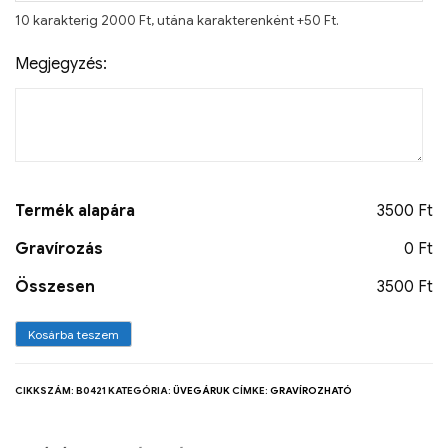
10 karakterig 2000 Ft, utána karakterenként +50 Ft.
Megjegyzés:
Termék alapára
3500 Ft
Gravírozás
0 Ft
Összesen
3500 Ft
Kosárba teszem
CIKKSZÁM:
B0421
KATEGÓRIA:
ÜVEGÁRUK
CÍMKE:
GRAVÍROZHATÓ