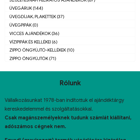
ÜVEGÁRUK (144)
ÜVEGDÍJAK, PLAKETTEK (37)
ÜVEGPIPÁK (0)
VICCES AJÁNDÉKOK (36)
VÍZIPIPÁK ÉS KELLÉKEI (6)
ZIPPO ÖNGYÚJTÓ-KELLÉKEK (10)
ZIPPO ÖNGYÚJTÓK (71)
Rólunk
Vállalkozásunkat 1978-ban indítottuk el ajándéktárgy
kereskedelemmel és szolgáltatásokkal.
Csak magánszemélyeknek tudunk számlát kiállítani,
adószámos cégnek nem.