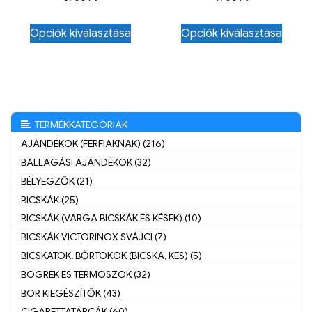
Opciók kiválasztása
Opciók kiválasztása
TERMÉKKATEGÓRIÁK
AJÁNDÉKOK (FÉRFIAKNAK) (216)
BALLAGÁSI AJÁNDÉKOK (32)
BÉLYEGZŐK (21)
BICSKÁK (25)
BICSKÁK (VARGA BICSKÁK ÉS KÉSEK) (10)
BICSKÁK VICTORINOX SVÁJCI (7)
BICSKATOK, BŐRTOKOK (BICSKA, KÉS) (5)
BÖGRÉK ÉS TERMOSZOK (32)
BOR KIEGÉSZÍTŐK (43)
CIGARETTATÁRCÁK (60)