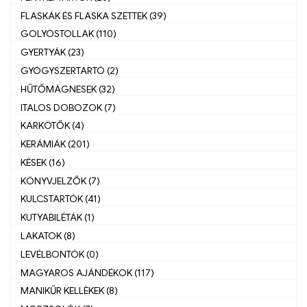
FLASKÁK ÉS FLASKA SZETTEK (39)
GOLYÓSTOLLAK (110)
GYERTYÁK (23)
GYÓGYSZERTARTÓ (2)
HŰTŐMÁGNESEK (32)
ITALOS DOBOZOK (7)
KARKÖTŐK (4)
KERÁMIÁK (201)
KÉSEK (16)
KÖNYVJELZŐK (7)
KULCSTARTÓK (41)
KUTYABILÉTÁK (1)
LAKATOK (8)
LEVÉLBONTÓK (0)
MAGYAROS AJÁNDÉKOK (117)
MANIKŰR KELLÈKEK (8)