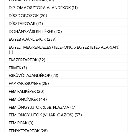
DIPLOMAOSZTÓRA AJÁNDÉKOK (11)
DÍSZDOBOZOK (20)
DÍSZTÁRGYAK (71)
DOHÁNYZÁSI KELLÉKEK (20)
EGYÉB AJÁNDÉKOK (239)
EGYEDI MEGRENDELÉS (TELEFONOS EGYEZTETÉS ALAPJÁN)
(1)
ÉKSZERTARTÓK (32)
ÉRMEK (7)
ESKÜVŐI AJÁNDÉKOK (23)
FAPIPÁK BRUYERE (25)
FÉM FALIKÉPEK (20)
FÉM ÓNCÍMKÉK (44)
FÉM ÖNGYÚJTÓK (USB, PLAZMA) (7)
FÉM ÖNGYÚJTÓK (VIHAR, GÁZOS) (57)
FÉM PIPÁK (0)
FÉNYKÉPTARTÓK (28)