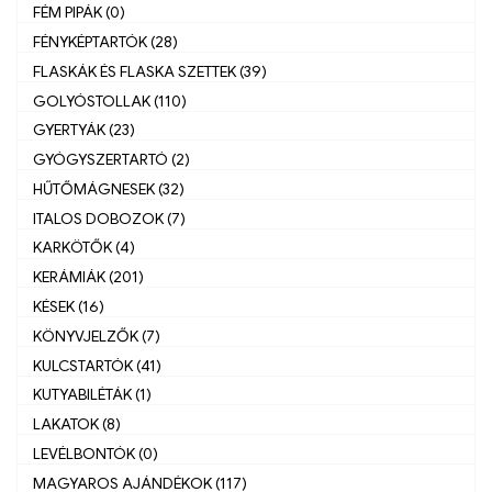
FÉM PIPÁK (0)
FÉNYKÉPTARTÓK (28)
FLASKÁK ÉS FLASKA SZETTEK (39)
GOLYÓSTOLLAK (110)
GYERTYÁK (23)
GYÓGYSZERTARTÓ (2)
HŰTŐMÁGNESEK (32)
ITALOS DOBOZOK (7)
KARKÖTŐK (4)
KERÁMIÁK (201)
KÉSEK (16)
KÖNYVJELZŐK (7)
KULCSTARTÓK (41)
KUTYABILÉTÁK (1)
LAKATOK (8)
LEVÉLBONTÓK (0)
MAGYAROS AJÁNDÉKOK (117)