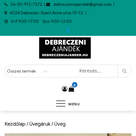
06-30-972-7372
debreczeniajandek@gmail.com
4024 Debrecen, Szent Anna utca 10-12.
H-P 9.00-17.00 Szo: 9.00-12.00
0
MENU
Kezdőlap
/
Üvegáruk
/ Üveg