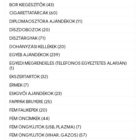
BOR KIEGÉSZÍTŐK (43)
CIGARETTATÁRCÁK (60)
DIPLOMAOSZTÓRA AJÁNDÉKOK (11)
DÍSZDOBOZOK (20)
DÍSZTÁRGYAK (71)
DOHÁNYZÁSI KELLÉKEK (20)
EGYÉB AJÁNDÉKOK (239)
EGYEDI MEGRENDELÉS (TELEFONOS EGYEZTETÉS ALAPJÁN)
(1)
ÉKSZERTARTÓK (32)
ÉRMEK (7)
ESKÜVŐI AJÁNDÉKOK (23)
FAPIPÁK BRUYERE (25)
FÉM FALIKÉPEK (20)
FÉM ÓNCÍMKÉK (44)
FÉM ÖNGYÚJTÓK (USB, PLAZMA) (7)
FÉM ÖNGYÚJTÓK (VIHAR, GÁZOS) (57)