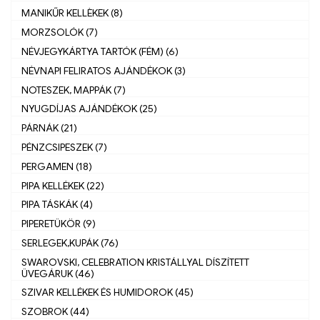
MANIKŰR KELLÈKEK (8)
MORZSOLÓK (7)
NÉVJEGYKÁRTYA TARTÓK (FÉM) (6)
NÉVNAPI FELIRATOS AJÁNDÉKOK (3)
NOTESZEK, MAPPÁK (7)
NYUGDÍJAS AJÁNDÉKOK (25)
PÁRNÁK (21)
PÉNZCSIPESZEK (7)
PERGAMEN (18)
PIPA KELLÉKEK (22)
PIPA TÁSKÁK (4)
PIPERETÜKÖR (9)
SERLEGEK,KUPÁK (76)
SWAROVSKI, CELEBRATION KRISTÁLLYAL DÍSZÍTETT
ÜVEGÁRUK (46)
SZIVAR KELLÉKEK ÉS HUMIDOROK (45)
SZOBROK (44)