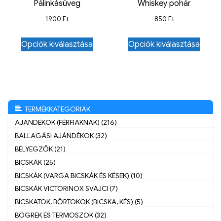
Pálinkásüveg
Whiskey pohár
1900
Ft
850
Ft
Opciók kiválasztása
Opciók kiválasztása
TERMÉKKATEGÓRIÁK
AJÁNDÉKOK (FÉRFIAKNAK) (216)
BALLAGÁSI AJÁNDÉKOK (32)
BÉLYEGZŐK (21)
BICSKÁK (25)
BICSKÁK (VARGA BICSKÁK ÉS KÉSEK) (10)
BICSKÁK VICTORINOX SVÁJCI (7)
BICSKATOK, BŐRTOKOK (BICSKA, KÉS) (5)
BÖGRÉK ÉS TERMOSZOK (32)