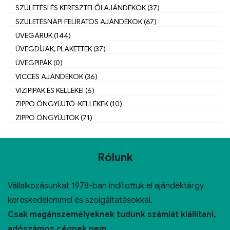
SZÜLETÉSI ÉS KERESZTELŐI AJÁNDÉKOK (37)
SZÜLETÉSNAPI FELIRATOS AJÁNDÉKOK (67)
ÜVEGÁRUK (144)
ÜVEGDÍJAK, PLAKETTEK (37)
ÜVEGPIPÁK (0)
VICCES AJÁNDÉKOK (36)
VÍZIPIPÁK ÉS KELLÉKEI (6)
ZIPPO ÖNGYÚJTÓ-KELLÉKEK (10)
ZIPPO ÖNGYÚJTÓK (71)
Rólunk
Vállalkozásunkat 1978-ban indítottuk el ajándéktárgy
kereskedelemmel és szolgáltatásokkal.
Csak magánszemélyeknek tudunk számlát kiállítani,
adószámos cégnek nem.