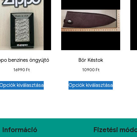
ppo benzines öngyújtó
Bőr Késtok
16990
Ft
10900
Ft
Opciók kiválasztása
Opciók kiválasztása
Információ
Fizetési mód