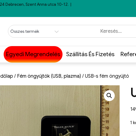
24 Debrecen, Szent Anna utca 10-12.
Egyedi Megrendelés
Szállítás És Fizetés
Refer
dőlap
/
Fém öngyújtók (USB, plazma)
/ USB-s fém öngyújtó
1
1 