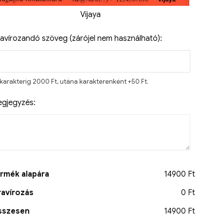
Vijaya
avírozandó szöveg (zárójel nem használható):
 karakterig 2000 Ft, utána karakterenként +50 Ft.
gjegyzés:
rmék alapára
14900 Ft
avírozás
0 Ft
sszesen
14900 Ft