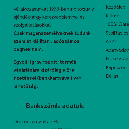
Kezdőlap
Vállalkozásunkat 1978-ban indítottuk el
Rólunk
ajándéktárgy kereskedelemmel és
100% Gara
szolgáltatásokkal.
Szállítás és
Csak magánszemélyeknek tudunk
számlát kiállítani, adószámos
ÁSZF
cégnek nem.
Adatvédelm
Impresszu
Egyedi (gravírozott) termék
Kapcsolat
vásárlására kizárólag előre
Elállás
fizetéssel (bankkártyával) van
lehetőség.
Bankszámla adatok:
Debreczeni Zoltán EV