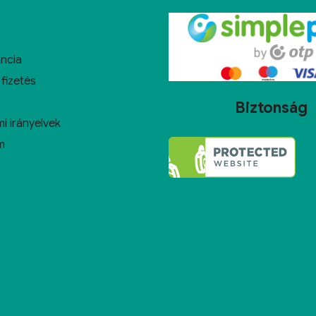
ncia
 fizetés
Biztonság
i irányelvek
m