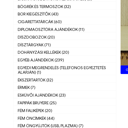
BÖGRÉK ÉS TERMOSZOK (32)
BOR KIEGÉSZÍTŐK (43)
CIGARETTATÁRCÁK (60)
DIPLOMAOSZTÓRA AJÁNDÉKOK (11)
DÍSZDOBOZOK (20)
DÍSZTÁRGYAK (71)
DOHÁNYZÁSI KELLÉKEK (20)
EGYÉB AJÁNDÉKOK (239)
EGYEDI MEGRENDELÉS (TELEFONOS EGYEZTETÉS
G
ALAPJÁN) (1)
ÉKSZERTARTÓK (32)
ÉRMEK (7)
ESKÜVŐI AJÁNDÉKOK (23)
FAPIPÁK BRUYERE (25)
FÉM FALIKÉPEK (20)
FÉM ÓNCÍMKÉK (44)
FÉM ÖNGYÚJTÓK (USB, PLAZMA) (7)