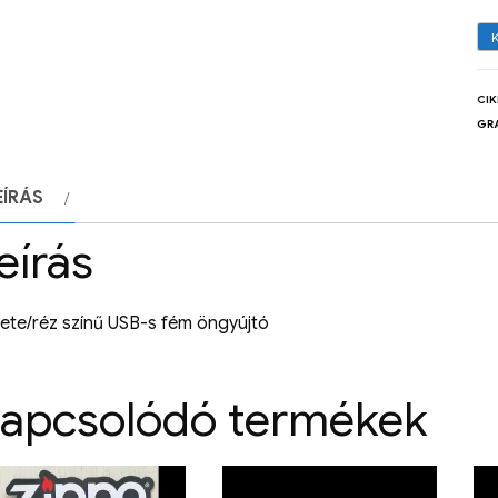
CI
GR
EÍRÁS
eírás
ete/réz színű USB-s fém öngyújtó
apcsolódó termékek