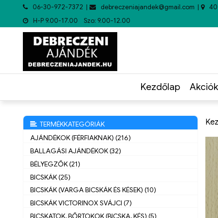
06-30-972-7372
debreczeniajandek@gmail.com
40
H-P 9.00-17.00 Szo: 9.00-12.00
Kezdőlap
Akciók
Kez
TERMÉKKATEGÓRIÁK
AJÁNDÉKOK (FÉRFIAKNAK) (216)
BALLAGÁSI AJÁNDÉKOK (32)
BÉLYEGZŐK (21)
BICSKÁK (25)
BICSKÁK (VARGA BICSKÁK ÉS KÉSEK) (10)
BICSKÁK VICTORINOX SVÁJCI (7)
BICSKATOK, BŐRTOKOK (BICSKA, KÉS) (5)