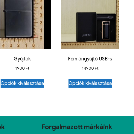
Gyújtók
Fém öngyújtó USB-s
1900
Ft
14900
Ft
Opciók kiválasztása
Opciók kiválasztása
ok
Forgalmazott márkáink