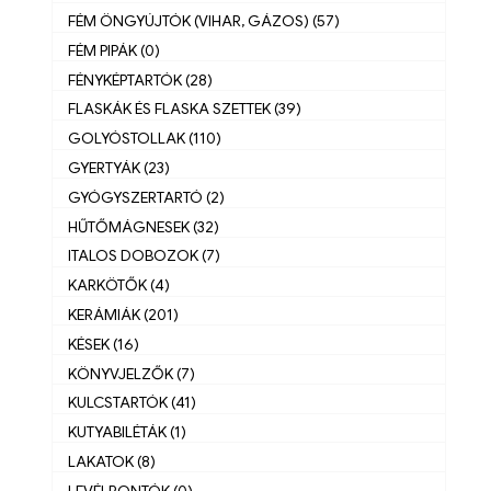
FÉM ÖNGYÚJTÓK (VIHAR, GÁZOS) (57)
FÉM PIPÁK (0)
FÉNYKÉPTARTÓK (28)
FLASKÁK ÉS FLASKA SZETTEK (39)
GOLYÓSTOLLAK (110)
GYERTYÁK (23)
GYÓGYSZERTARTÓ (2)
HŰTŐMÁGNESEK (32)
ITALOS DOBOZOK (7)
KARKÖTŐK (4)
KERÁMIÁK (201)
KÉSEK (16)
KÖNYVJELZŐK (7)
KULCSTARTÓK (41)
KUTYABILÉTÁK (1)
LAKATOK (8)
LEVÉLBONTÓK (0)