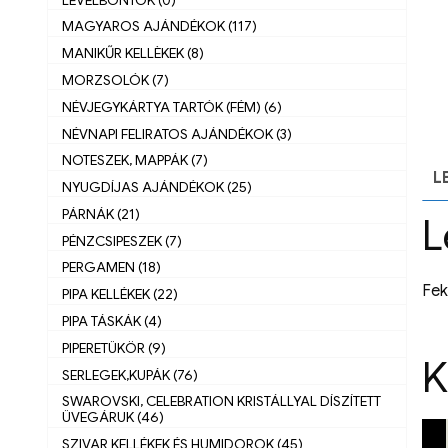
MAGYAROS AJÁNDÉKOK (117)
MANIKŰR KELLÈKEK (8)
MORZSOLÓK (7)
NÉVJEGYKÁRTYA TARTÓK (FÉM) (6)
NÉVNAPI FELIRATOS AJÁNDÉKOK (3)
NOTESZEK, MAPPÁK (7)
L
NYUGDÍJAS AJÁNDÉKOK (25)
PÁRNÁK (21)
L
PÉNZCSIPESZEK (7)
PERGAMEN (18)
Fek
PIPA KELLÉKEK (22)
PIPA TÁSKÁK (4)
PIPERETÜKÖR (9)
K
SERLEGEK,KUPÁK (76)
SWAROVSKI, CELEBRATION KRISTÁLLYAL DÍSZÍTETT
ÜVEGÁRUK (46)
SZIVAR KELLÉKEK ÉS HUMIDOROK (45)