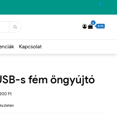
0
0 Ft
enciák
Kapcsolat
USB-s fém öngyújtó
4900
Ft
készleten