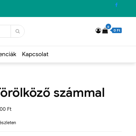
0
0 Ft
enciák
Kapcsolat
Törölköző számmal
500
Ft
készleten