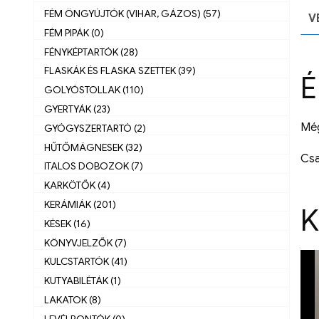
FÉM ÖNGYÚJTÓK (VIHAR, GÁZOS) (57)
V
FÉM PIPÁK (0)
FÉNYKÉPTARTÓK (28)
FLASKÁK ÉS FLASKA SZETTEK (39)
É
GOLYÓSTOLLAK (110)
GYERTYÁK (23)
Még
GYÓGYSZERTARTÓ (2)
HŰTŐMÁGNESEK (32)
Csa
ITALOS DOBOZOK (7)
KARKÖTŐK (4)
KERÁMIÁK (201)
K
KÉSEK (16)
KÖNYVJELZŐK (7)
KULCSTARTÓK (41)
KUTYABILÉTÁK (1)
LAKATOK (8)
LEVÉLBONTÓK (0)