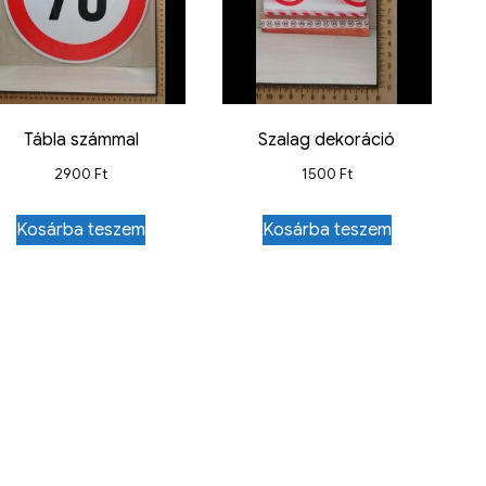
Tábla számmal
Szalag dekoráció
2900
Ft
1500
Ft
Kosárba teszem
Kosárba teszem