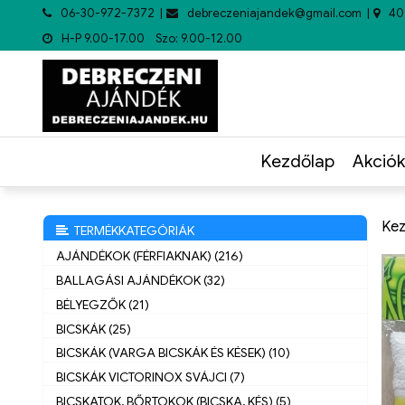
06-30-972-7372
debreczeniajandek@gmail.com
40
H-P 9.00-17.00 Szo: 9.00-12.00
Kezdőlap
Akciók
Kez
TERMÉKKATEGÓRIÁK
AJÁNDÉKOK (FÉRFIAKNAK) (216)
BALLAGÁSI AJÁNDÉKOK (32)
BÉLYEGZŐK (21)
BICSKÁK (25)
BICSKÁK (VARGA BICSKÁK ÉS KÉSEK) (10)
BICSKÁK VICTORINOX SVÁJCI (7)
BICSKATOK, BŐRTOKOK (BICSKA, KÉS) (5)