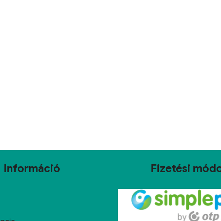
Információ
Fizetési mód