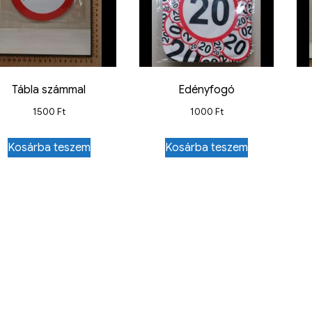
Tábla számmal
Edényfogó
1500
Ft
1000
Ft
Kosárba teszem
Kosárba teszem