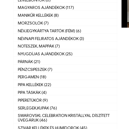
MAGYAROS AJÁNDÉKOK (117)
MANIKŰR KELLÈKEK (8)
MORZSOLÓK (7)
NÉVJEGYKÁRTYA TARTÓK (FÉM) (6)
NÉVNAPI FELIRATOS AJÁNDÉKOK (3)
NOTESZEK, MAPPÁK (7)
NYUGDÍJAS AJÁNDÉKOK (25)
PÁRNÁK (21)
PÉNZCSIPESZEK (7)
PERGAMEN (18)
PIPA KELLÉKEK (22)
PIPA TÁSKÁK (4)
PIPERETÜKÖR (9)
SERLEGEK,KUPÁK (76)
SWAROVSKI, CELEBRATION KRISTÁLLYAL DÍSZÍTETT
ÜVEGÁRUK (46)
SZIVAR KELLÉKEK ÉS HUMIDOROK (45)