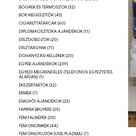
BÖGRÉK ÉS TERMOSZOK (32)
BOR KIEGÉSZÍTŐK (43)
CIGARETTATÁRCÁK (60)
DIPLOMAOSZTÓRA AJÁNDÉKOK (11)
DÍSZDOBOZOK (20)
DÍSZTÁRGYAK (71)
DOHÁNYZÁSI KELLÉKEK (20)
EGYÉB AJÁNDÉKOK (239)
EGYEDI MEGRENDELÉS (TELEFONOS EGYEZTETÉS
ALAPJÁN) (1)
ÉKSZERTARTÓK (32)
ÉRMEK (7)
ESKÜVŐI AJÁNDÉKOK (23)
FAPIPÁK BRUYERE (25)
FÉM FALIKÉPEK (20)
FÉM ÓNCÍMKÉK (44)
FÉM ÖNGYÚJTÓK (USB, PLAZMA) (7)