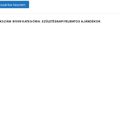
Kosárba teszem
KKSZÁM:
B1088
KATEGÓRIA:
SZÜLETÉSNAPI FELIRATOS AJÁNDÉKOK