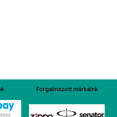
ok
Forgalmazott márkáink