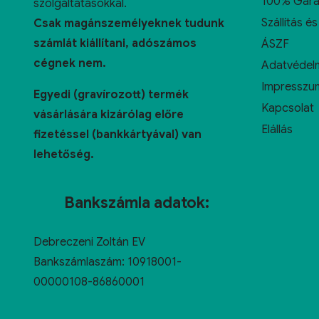
100% Gara
szolgáltatásokkal.
Szállítás és
Csak magánszemélyeknek tudunk
számlát kiállítani, adószámos
ÁSZF
cégnek nem.
Adatvédelm
Impresszu
Egyedi (gravírozott) termék
Kapcsolat
vásárlására kizárólag előre
Elállás
fizetéssel (bankkártyával) van
lehetőség.
Bankszámla adatok:
Debreczeni Zoltán EV
Bankszámlaszám: 10918001-
00000108-86860001