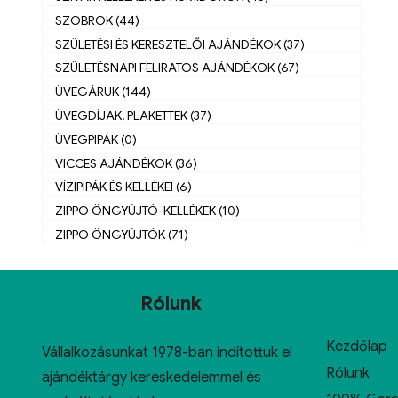
SZOBROK (44)
SZÜLETÉSI ÉS KERESZTELŐI AJÁNDÉKOK (37)
SZÜLETÉSNAPI FELIRATOS AJÁNDÉKOK (67)
ÜVEGÁRUK (144)
ÜVEGDÍJAK, PLAKETTEK (37)
ÜVEGPIPÁK (0)
VICCES AJÁNDÉKOK (36)
VÍZIPIPÁK ÉS KELLÉKEI (6)
ZIPPO ÖNGYÚJTÓ-KELLÉKEK (10)
ZIPPO ÖNGYÚJTÓK (71)
Rólunk
Kezdőlap
Vállalkozásunkat 1978-ban indítottuk el
Rólunk
ajándéktárgy kereskedelemmel és