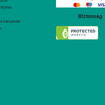
ncia
 fizetés
Biztonság
i irányelvek
m