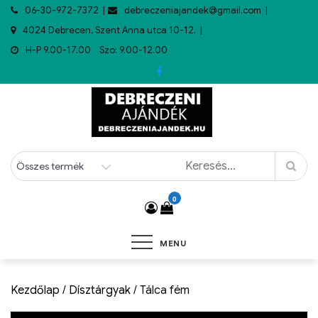
06-30-972-7372
debreczeniajandek@gmail.com
4024 Debrecen, Szent Anna utca 10-12.
H-P 9.00-17.00 Szo: 9.00-12.00
0
MENU
Kezdőlap
/
Dísztárgyak
/ Tálca fém