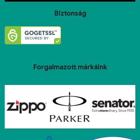
Biztonság
Forgalmazott márkáink