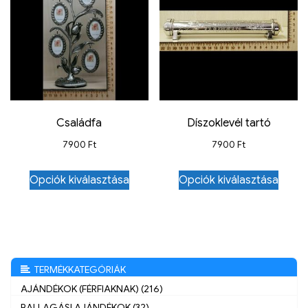
Családfa
Díszoklevél tartó
7900
Ft
7900
Ft
Opciók kiválasztása
Opciók kiválasztása
TERMÉKKATEGÓRIÁK
AJÁNDÉKOK (FÉRFIAKNAK) (216)
BALLAGÁSI AJÁNDÉKOK (32)