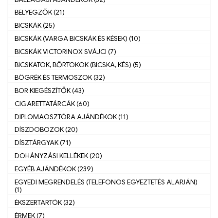
BÉLYEGZŐK (21)
BICSKÁK (25)
BICSKÁK (VARGA BICSKÁK ÉS KÉSEK) (10)
BICSKÁK VICTORINOX SVÁJCI (7)
BICSKATOK, BŐRTOKOK (BICSKA, KÉS) (5)
BÖGRÉK ÉS TERMOSZOK (32)
BOR KIEGÉSZÍTŐK (43)
CIGARETTATÁRCÁK (60)
DIPLOMAOSZTÓRA AJÁNDÉKOK (11)
DÍSZDOBOZOK (20)
DÍSZTÁRGYAK (71)
DOHÁNYZÁSI KELLÉKEK (20)
EGYÉB AJÁNDÉKOK (239)
EGYEDI MEGRENDELÉS (TELEFONOS EGYEZTETÉS ALAPJÁN)
(1)
ÉKSZERTARTÓK (32)
ÉRMEK (7)