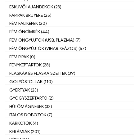
ESKÜVŐI AJÁNDÉKOK (23)
FAPIPÁK BRUYERE (25)
FÉM FALIKÉPEK (20)
FÉM ÓNCÍMKÉK (44)
FÉM ÖNGYÚJTÓK (USB, PLAZMA) (7)
FÉM ÖNGYÚJTÓK (VIHAR, GÁZOS) (57)
FÉM PIPÁK (0)
FÉNYKÉPTARTÓK (28)
FLASKÁK ÉS FLASKA SZETTEK (39)
GOLYÓSTOLLAK (110)
GYERTYÁK (23)
GYÓGYSZERTARTÓ (2)
HŰTŐMÁGNESEK (32)
ITALOS DOBOZOK (7)
KARKÖTŐK (4)
KERÁMIÁK (201)