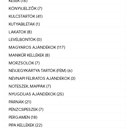
KÉSEK (16)
KÖNYVJELZŐK (7)
KULCSTARTÓK (41)
KUTYABILÉTÁK (1)
LAKATOK (8)
LEVÉLBONTÓK (0)
MAGYAROS AJÁNDÉKOK (117)
MANIKŰR KELLÈKEK (8)
MORZSOLÓK (7)
NÉVJEGYKÁRTYA TARTÓK (FÉM) (6)
NÉVNAPI FELIRATOS AJÁNDÉKOK (3)
NOTESZEK, MAPPÁK (7)
NYUGDÍJAS AJÁNDÉKOK (25)
PÁRNÁK (21)
PÉNZCSIPESZEK (7)
PERGAMEN (18)
PIPA KELLÉKEK (22)