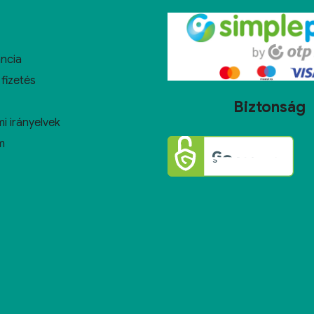
ncia
 fizetés
Biztonság
i irányelvek
m