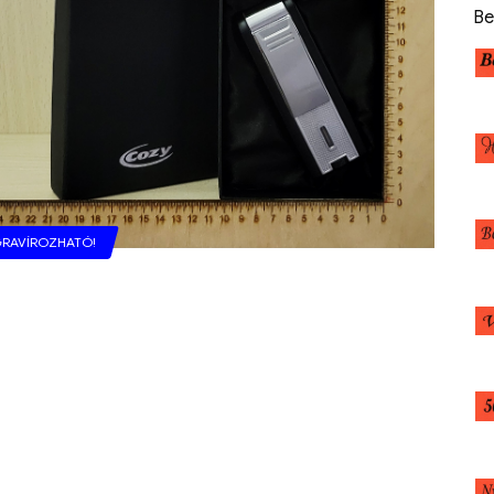
Be
RAVÍROZHATÓ!