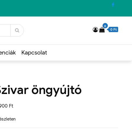
0
0 Ft
enciák
Kapcsolat
Szivar öngyújtó
9900
Ft
készleten