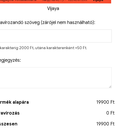
Vijaya
avírozandó szöveg (zárójel nem használható):
 karakterig 2000 Ft, utána karakterenként +50 Ft.
gjegyzés:
rmék alapára
19900 Ft
avírozás
0 Ft
sszesen
19900 Ft