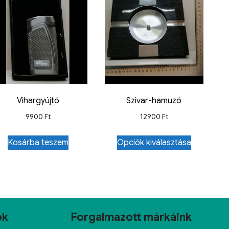
Vihargyújtó
Szivar-hamuzó
9900
Ft
12900
Ft
Kosárba teszem
Opciók kiválasztása
ok
Forgalmazott márkáink