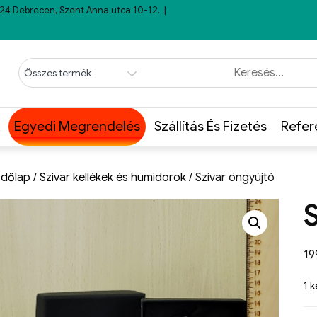
24 Debrecen, Szent Anna utca 10-12.
Egyedi Megrendelés
Szállítás És Fizetés
Refer
dőlap
/
Szivar kellékek és humidorok
/ Szivar öngyújtó
1
1 