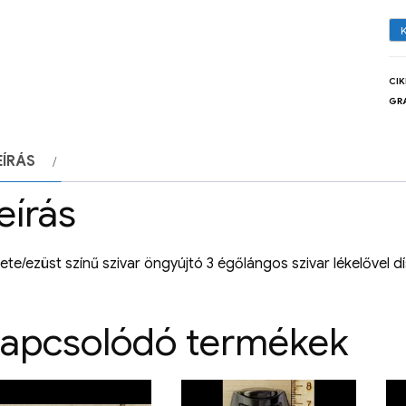
CI
GR
EÍRÁS
eírás
ete/ezüst színű szivar öngyújtó 3 égőlángos szivar lékelővel
apcsolódó termékek