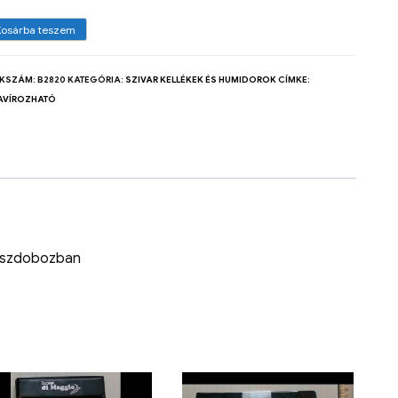
Kosárba teszem
KKSZÁM:
B2820
KATEGÓRIA:
SZIVAR KELLÉKEK ÉS HUMIDOROK
CÍMKE:
AVÍROZHATÓ
 díszdobozban