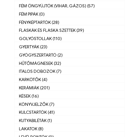
FÉM ÖNGYÚJTÓK (VIHAR, GÁZOS) (57)
FÉM PIPÁK (0)
FÉNYKÉPTARTÓK (28)
FLASKÁK ÉS FLASKA SZETTEK (39)
GOLYÓSTOLLAK (110)
GYERTYÁK (23)
GYÓGYSZERTARTÓ (2)
HŰTŐMÁGNESEK (32)
ITALOS DOBOZOK (7)
KARKÖTŐK (4)
KERÁMIÁK (201)
KÉSEK (16)
KÖNYVJELZŐK (7)
KULCSTARTÓK (41)
KUTYABILÉTÁK (1)
LAKATOK (8)
LEVÉLBONTÓK (0)