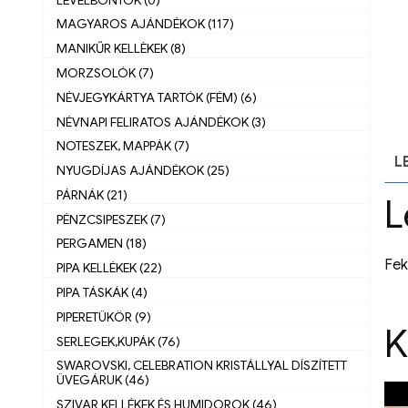
MAGYAROS AJÁNDÉKOK (117)
MANIKŰR KELLÈKEK (8)
MORZSOLÓK (7)
NÉVJEGYKÁRTYA TARTÓK (FÉM) (6)
NÉVNAPI FELIRATOS AJÁNDÉKOK (3)
NOTESZEK, MAPPÁK (7)
L
NYUGDÍJAS AJÁNDÉKOK (25)
PÁRNÁK (21)
L
PÉNZCSIPESZEK (7)
PERGAMEN (18)
Fek
PIPA KELLÉKEK (22)
PIPA TÁSKÁK (4)
PIPERETÜKÖR (9)
K
SERLEGEK,KUPÁK (76)
SWAROVSKI, CELEBRATION KRISTÁLLYAL DÍSZÍTETT
ÜVEGÁRUK (46)
SZIVAR KELLÉKEK ÉS HUMIDOROK (46)