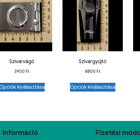
Szivarvágó
Szivargyújtó
3900
Ft
8800
Ft
Opciók kiválasztása
Opciók kiválasztása
Információ
Fizetési mód