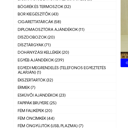
BÖGRÉK ÉS TERMOSZOK (32)
BOR KIEGÉSZÍTŐK (43)
CIGARETTATÁRCÁK (58)
DIPLOMAOSZTÓRA AJÁNDÉKOK (11)
DÍSZDOBOZOK (20)
DÍSZTÁRGYAK (71)
DOHÁNYZÁSI KELLÉKEK (20)
EGYÉB AJÁNDÉKOK (239)
G
EGYEDI MEGRENDELÉS (TELEFONOS EGYEZTETÉS
ALAPJÁN) (1)
ÉKSZERTARTÓK (32)
ÉRMEK (7)
ESKÜVŐI AJÁNDÉKOK (23)
FAPIPÁK BRUYERE (25)
FÉM FALIKÉPEK (20)
FÉM ÓNCÍMKÉK (44)
FÉM ÖNGYÚJTÓK (USB, PLAZMA) (7)