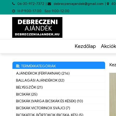
06-30-972-7372
debreczeniajandek@gmail.com
40
H-P 9.00-17.00 Szo: 9.00-12.00
Kezdőlap
Akciók
Kez
TERMÉKKATEGÓRIÁK
AJÁNDÉKOK (FÉRFIAKNAK) (216)
BALLAGÁSI AJÁNDÉKOK (32)
BÉLYEGZŐK (21)
BICSKÁK (25)
BICSKÁK (VARGA BICSKÁK ÉS KÉSEK) (10)
BICSKÁK VICTORINOX SVÁJCI (7)
BICSKATOK, BŐRTOKOK (BICSKA, KÉS) (5)