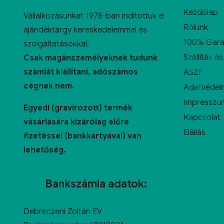
Kezdőlap
Vállalkozásunkat 1978-ban indítottuk el
Rólunk
ajándéktárgy kereskedelemmel és
100% Gara
szolgáltatásokkal.
Szállítás és
Csak magánszemélyeknek tudunk
számlát kiállítani, adószámos
ÁSZF
cégnek nem.
Adatvédelm
Impresszu
Egyedi (gravírozott) termék
Kapcsolat
vásárlására kizárólag előre
Elállás
fizetéssel (bankkártyával) van
lehetőség.
Bankszámla adatok:
Debreczeni Zoltán EV