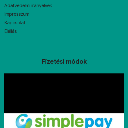
Adatvédelmi irányelvek
Impresszum
Kapcsolat
Elállás
Fizetési módok