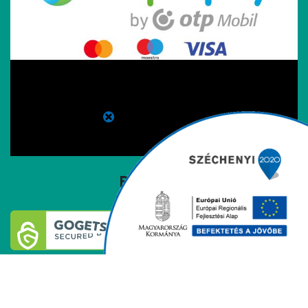
Biztonság
Forgalmazott márkáink