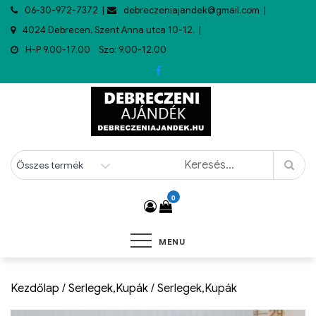
06-30-972-7372
debreczeniajandek@gmail.com
4024 Debrecen, Szent Anna utca 10-12.
H-P 9.00-17.00 Szo: 9.00-12.00
0
MENU
Kezdőlap
/
Serlegek,Kupák
/ Serlegek,Kupák