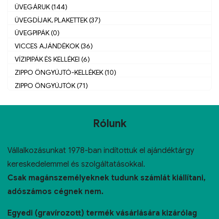
ÜVEGÁRUK (144)
ÜVEGDÍJAK, PLAKETTEK (37)
ÜVEGPIPÁK (0)
VICCES AJÁNDÉKOK (36)
VÍZIPIPÁK ÉS KELLÉKEI (6)
ZIPPO ÖNGYÚJTÓ-KELLÉKEK (10)
ZIPPO ÖNGYÚJTÓK (71)
Rólunk
Vállalkozásunkat 1978-ban indítottuk el ajándéktárgy
kereskedelemmel és szolgáltatásokkal.
Csak magánszemélyeknek tudunk számlát kiállítani,
adószámos cégnek nem.
Egyedi (gravírozott) termék vásárlására kizárólag