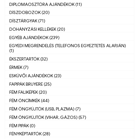
DIPLOMAOSZTÓRA AJÁNDÉKOK (11)
DÍSZDOBOZOK (20)
DÍSZTÁRGYAK (71)
DOHÁNYZÁSI KELLÉKEK (20)
EGYÉB AJÁNDÉKOK (239)
EGYEDI MEGRENDELÉS (TELEFONOS EGYEZTETÉS ALAPJÁN)
(1)
ÉKSZERTARTÓK (32)
ÉRMEK (7)
ESKÜVŐI AJÁNDÉKOK (23)
FAPIPÁK BRUYERE (25)
FÉM FALIKÉPEK (20)
FÉM ÓNCÍMKÉK (44)
FÉM ÖNGYÚJTÓK (USB, PLAZMA) (7)
FÉM ÖNGYÚJTÓK (VIHAR, GÁZOS) (57)
FÉM PIPÁK (0)
FÉNYKÉPTARTÓK (28)