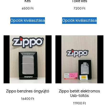
Kés
Tőke kés
6500
Ft
7200
Ft
Opciók kiválasztása
Opciók kiválasztása
Zippo benzines öngyújtó
Zippo betét elektromos
Usb-töltős
16400
Ft
11900
Ft