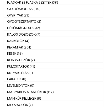
FLASKÁK ÉS FLASKA SZETTEK (39)
GOLYÓSTOLLAK (110)
GYERTYÁK (23)
GYÓGYSZERTARTÓ (2)
HŰTŐMÁGNESEK (32)
ITALOS DOBOZOK (7)
KARKÖTŐK (4)
KERÁMIÁK (201)
KÉSEK (16)
KÖNYVJELZŐK (7)
KULCSTARTÓK (41)
KUTYABILÉTÁK (1)
LAKATOK (8)
LEVÉLBONTÓK (0)
MAGYAROS AJÁNDÉKOK (117)
MANIKŰR KELLÈKEK (8)
MORZSOLÓK (7)