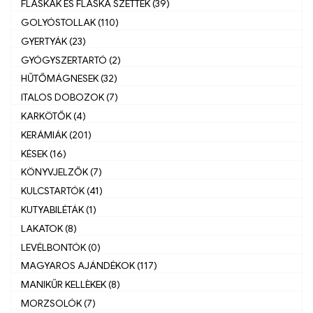
FLASKÁK ÉS FLASKA SZETTEK (39)
GOLYÓSTOLLAK (110)
GYERTYÁK (23)
GYÓGYSZERTARTÓ (2)
HŰTŐMÁGNESEK (32)
ITALOS DOBOZOK (7)
KARKÖTŐK (4)
KERÁMIÁK (201)
KÉSEK (16)
KÖNYVJELZŐK (7)
KULCSTARTÓK (41)
KUTYABILÉTÁK (1)
LAKATOK (8)
LEVÉLBONTÓK (0)
MAGYAROS AJÁNDÉKOK (117)
MANIKŰR KELLÈKEK (8)
MORZSOLÓK (7)