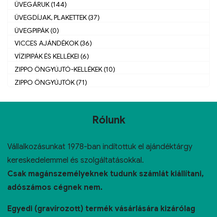
ÜVEGÁRUK (144)
ÜVEGDÍJAK, PLAKETTEK (37)
ÜVEGPIPÁK (0)
VICCES AJÁNDÉKOK (36)
VÍZIPIPÁK ÉS KELLÉKEI (6)
ZIPPO ÖNGYÚJTÓ-KELLÉKEK (10)
ZIPPO ÖNGYÚJTÓK (71)
Rólunk
Vállalkozásunkat 1978-ban indítottuk el ajándéktárgy
kereskedelemmel és szolgáltatásokkal.
Csak magánszemélyeknek tudunk számlát kiállítani,
adószámos cégnek nem.
Egyedi (gravírozott) termék vásárlására kizárólag