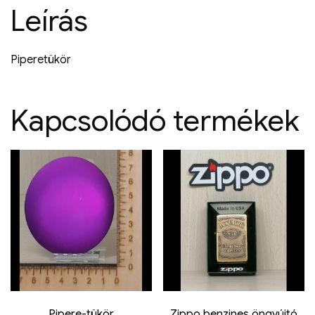
Leírás
Piperetükör
Kapcsolódó termékek
Pipere-tükör
Zippo benzines öngyújtó