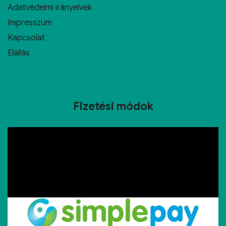
Adatvédelmi irányelvek
Impresszum
Kapcsolat
Elállás
Fizetési módok