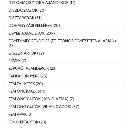
DIPLOMAOSZTÓRA AJÁNDÉKOK (11)
DÍSZDOBOZOK (20)
DÍSZTÁRGYAK (71)
DOHÁNYZÁSI KELLÉKEK (20)
EGYÉB AJÁNDÉKOK (239)
EGYEDI MEGRENDELÉS (TELEFONOS EGYEZTETÉS ALAPJÁN)
(1)
ÉKSZERTARTÓK (32)
ÉRMEK (7)
ESKÜVŐI AJÁNDÉKOK (23)
FAPIPÁK BRUYERE (25)
FÉM FALIKÉPEK (20)
FÉM ÓNCÍMKÉK (44)
FÉM ÖNGYÚJTÓK (USB, PLAZMA) (7)
FÉM ÖNGYÚJTÓK (VIHAR, GÁZOS) (57)
FÉM PIPÁK (0)
FÉNYKÉPTARTÓK (28)