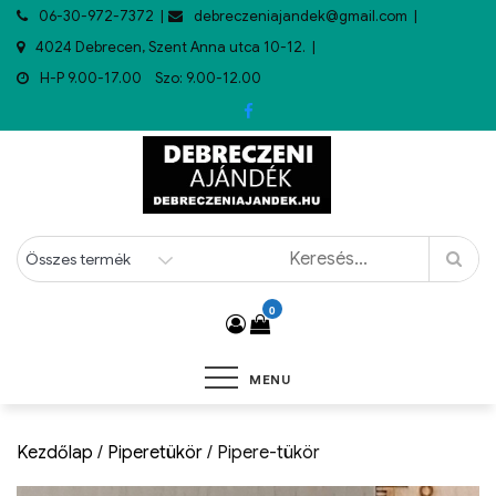
06-30-972-7372
debreczeniajandek@gmail.com
4024 Debrecen, Szent Anna utca 10-12.
H-P 9.00-17.00 Szo: 9.00-12.00
0
MENU
Kezdőlap
/
Piperetükör
/ Pipere-tükör