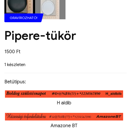
GRAVÍROZHATÓ!
Pipere-tükör
1500
Ft
1 készleten
Betűtípus:
H aldib
Amazone BT