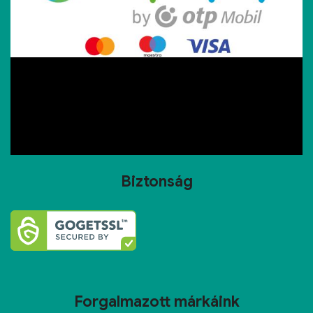
Biztonság
Forgalmazott márkáink