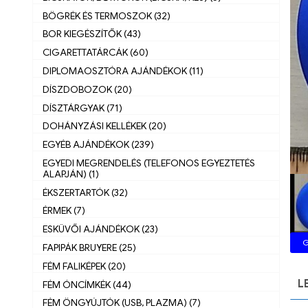
BÖGRÉK ÉS TERMOSZOK (32)
BOR KIEGÉSZÍTŐK (43)
CIGARETTATÁRCÁK (60)
DIPLOMAOSZTÓRA AJÁNDÉKOK (11)
DÍSZDOBOZOK (20)
DÍSZTÁRGYAK (71)
DOHÁNYZÁSI KELLÉKEK (20)
EGYÉB AJÁNDÉKOK (239)
EGYEDI MEGRENDELÉS (TELEFONOS EGYEZTETÉS
ALAPJÁN) (1)
ÉKSZERTARTÓK (32)
ÉRMEK (7)
ESKÜVŐI AJÁNDÉKOK (23)
G
FAPIPÁK BRUYERE (25)
FÉM FALIKÉPEK (20)
L
FÉM ÓNCÍMKÉK (44)
FÉM ÖNGYÚJTÓK (USB, PLAZMA) (7)