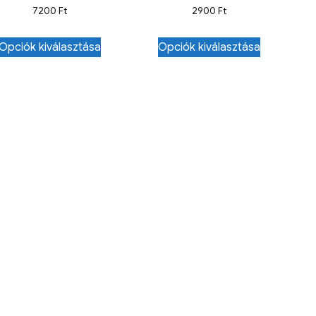
7200
Ft
2900
Ft
Opciók kiválasztása
Opciók kiválasztása