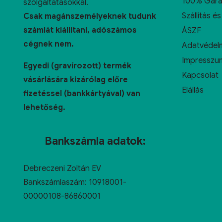
100% Gara
szolgáltatásokkal.
Szállítás és
Csak magánszemélyeknek tudunk
számlát kiállítani, adószámos
ÁSZF
cégnek nem.
Adatvédelm
Impresszu
Egyedi (gravírozott) termék
Kapcsolat
vásárlására kizárólag előre
Elállás
fizetéssel (bankkártyával) van
lehetőség.
Bankszámla adatok:
Debreczeni Zoltán EV
Bankszámlaszám: 10918001-
00000108-86860001