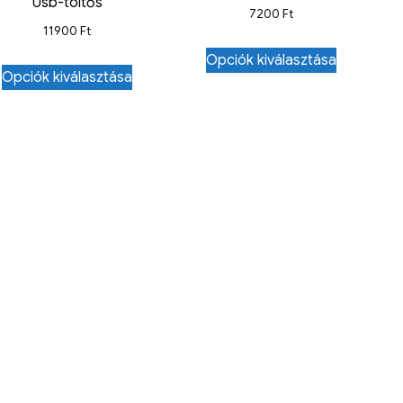
Usb-töltős
7200
Ft
11900
Ft
Opciók kiválasztása
Opciók kiválasztása