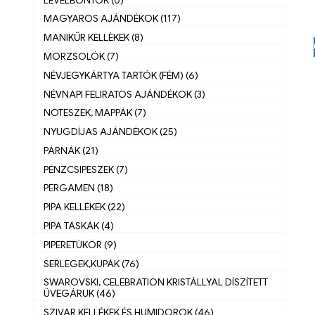
MAGYAROS AJÁNDÉKOK (117)
MANIKŰR KELLÈKEK (8)
MORZSOLÓK (7)
NÉVJEGYKÁRTYA TARTÓK (FÉM) (6)
NÉVNAPI FELIRATOS AJÁNDÉKOK (3)
NOTESZEK, MAPPÁK (7)
NYUGDÍJAS AJÁNDÉKOK (25)
PÁRNÁK (21)
PÉNZCSIPESZEK (7)
PERGAMEN (18)
PIPA KELLÉKEK (22)
PIPA TÁSKÁK (4)
PIPERETÜKÖR (9)
SERLEGEK,KUPÁK (76)
SWAROVSKI, CELEBRATION KRISTÁLLYAL DÍSZÍTETT
ÜVEGÁRUK (46)
SZIVAR KELLÉKEK ÉS HUMIDOROK (46)