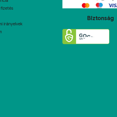
ncia
 fizetés
Biztonság
i irányelvek
m