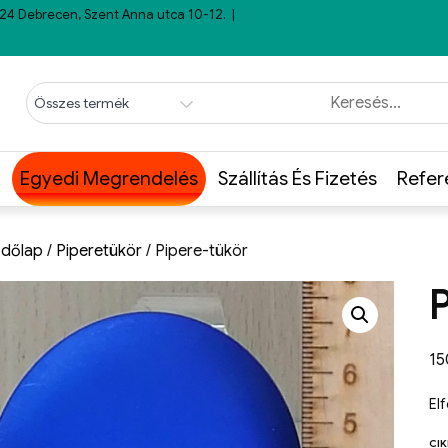
24 Debrecen, Szent Anna utca 10-12.
Egyedi Megrendelés
Szállítás És Fizetés
Refer
dőlap
/
Piperetükör
/ Pipere-tükör
1
El
CI