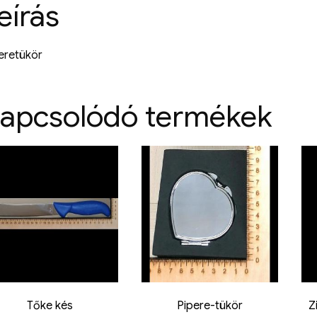
eírás
eretükör
apcsolódó termékek
Tőke kés
Pipere-tükör
Z