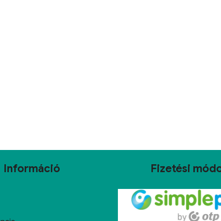
Információ
Fizetési mód