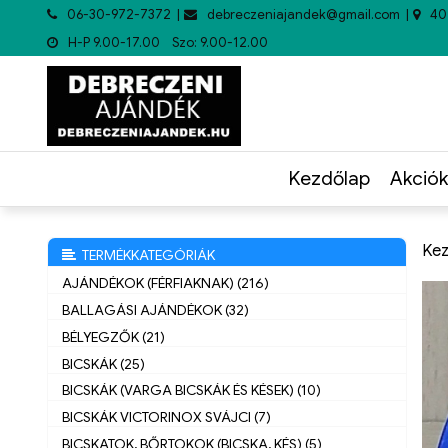
06-30-972-7372
debreczeniajandek@gmail.com
40
H-P 9.00-17.00 Szo: 9.00-12.00
Kezdőlap
Akciók
Kez
TERMÉKKATEGÓRIÁK
AJÁNDÉKOK (FÉRFIAKNAK) (216)
BALLAGÁSI AJÁNDÉKOK (32)
BÉLYEGZŐK (21)
BICSKÁK (25)
BICSKÁK (VARGA BICSKÁK ÉS KÉSEK) (10)
BICSKÁK VICTORINOX SVÁJCI (7)
BICSKATOK, BŐRTOKOK (BICSKA, KÉS) (5)