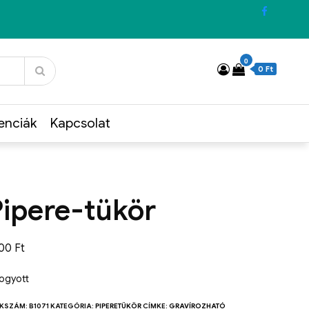
0
0 Ft
enciák
Kapcsolat
Pipere-tükör
500
Ft
fogyott
KKSZÁM:
B1071
KATEGÓRIA:
PIPERETÜKÖR
CÍMKE:
GRAVÍROZHATÓ