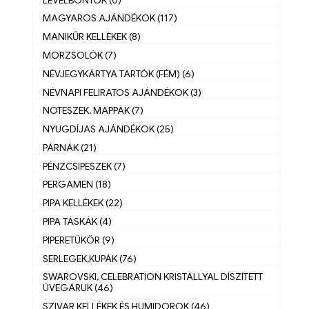
MAGYAROS AJÁNDÉKOK (117)
MANIKŰR KELLÈKEK (8)
MORZSOLÓK (7)
NÉVJEGYKÁRTYA TARTÓK (FÉM) (6)
NÉVNAPI FELIRATOS AJÁNDÉKOK (3)
NOTESZEK, MAPPÁK (7)
NYUGDÍJAS AJÁNDÉKOK (25)
PÁRNÁK (21)
PÉNZCSIPESZEK (7)
PERGAMEN (18)
PIPA KELLÉKEK (22)
PIPA TÁSKÁK (4)
PIPERETÜKÖR (9)
SERLEGEK,KUPÁK (76)
SWAROVSKI, CELEBRATION KRISTÁLLYAL DÍSZÍTETT
ÜVEGÁRUK (46)
SZIVAR KELLÉKEK ÉS HUMIDOROK (46)