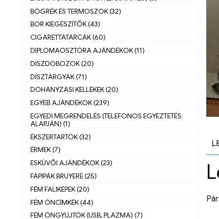
BÖGRÉK ÉS TERMOSZOK (32)
BOR KIEGÉSZÍTŐK (43)
CIGARETTATÁRCÁK (60)
DIPLOMAOSZTÓRA AJÁNDÉKOK (11)
DÍSZDOBOZOK (20)
DÍSZTÁRGYAK (71)
DOHÁNYZÁSI KELLÉKEK (20)
EGYÉB AJÁNDÉKOK (239)
EGYEDI MEGRENDELÉS (TELEFONOS EGYEZTETÉS
ALAPJÁN) (1)
ÉKSZERTARTÓK (32)
L
ÉRMEK (7)
ESKÜVŐI AJÁNDÉKOK (23)
L
FAPIPÁK BRUYERE (25)
FÉM FALIKÉPEK (20)
Pár
FÉM ÓNCÍMKÉK (44)
FÉM ÖNGYÚJTÓK (USB, PLAZMA) (7)