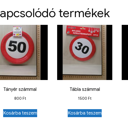
apcsolódó termékek
Tányér számmal
Tábla számmal
800
Ft
1500
Ft
Kosárba teszem
Kosárba teszem