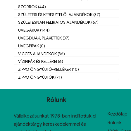
SZOBROK (44)
SZÜLETÉSI ÉS KERESZTELŐI AJÁNDÉKOK (37)
SZÜLETÉSNAPI FELIRATOS AJÁNDÉKOK (67)
ÜVEGÁRUK (144)
ÜVEGDÍJAK, PLAKETTEK (37)
ÜVEGPIPÁK (0)
VICCES AJÁNDÉKOK (36)
VÍZIPIPÁK ÉS KELLÉKEI (6)
ZIPPO ÖNGYÚJTÓ-KELLÉKEK (10)
ZIPPO ÖNGYÚJTÓK (71)
Rólunk
Kezdőlap
Vállalkozásunkat 1978-ban indítottuk el
Rólunk
ajándéktárgy kereskedelemmel és