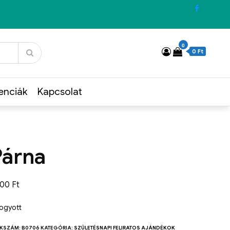
0
0 Ft
enciák
Kapcsolat
Párna
700
Ft
fogyott
KKSZÁM:
B0706
KATEGÓRIA:
SZÜLETÉSNAPI FELIRATOS AJÁNDÉKOK