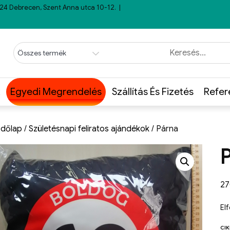
24 Debrecen, Szent Anna utca 10-12.
Egyedi Megrendelés
Szállítás És Fizetés
Refer
dőlap
/
Születésnapi feliratos ajándékok
/ Párna
2
El
CI