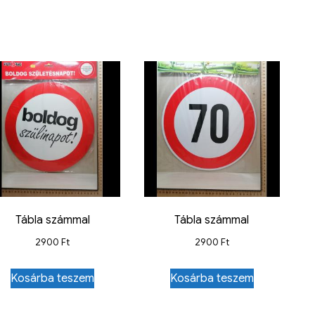
Tábla számmal
Tábla számmal
2900
Ft
2900
Ft
Kosárba teszem
Kosárba teszem