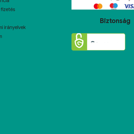
ncia
 fizetés
Biztonság
i irányelvek
m