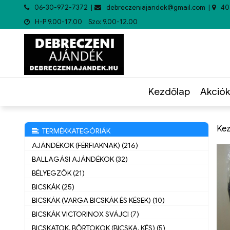
06-30-972-7372
debreczeniajandek@gmail.com
40
H-P 9.00-17.00 Szo: 9.00-12.00
Kezdőlap
Akciók
Kez
TERMÉKKATEGÓRIÁK
AJÁNDÉKOK (FÉRFIAKNAK) (216)
BALLAGÁSI AJÁNDÉKOK (32)
BÉLYEGZŐK (21)
BICSKÁK (25)
BICSKÁK (VARGA BICSKÁK ÉS KÉSEK) (10)
BICSKÁK VICTORINOX SVÁJCI (7)
BICSKATOK, BŐRTOKOK (BICSKA, KÉS) (5)