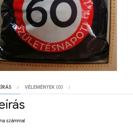
EÍRÁS
VÉLEMÉNYEK (0)
eírás
na számmal