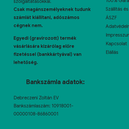
100% Gara
szolgáltatásokkal.
Szállítás és
Csak magánszemélyeknek tudunk
számlát kiállítani, adószámos
ÁSZF
cégnek nem.
Adatvédelm
Impresszu
Egyedi (gravírozott) termék
Kapcsolat
vásárlására kizárólag előre
Elállás
fizetéssel (bankkártyával) van
lehetőség.
Bankszámla adatok:
Debreczeni Zoltán EV
Bankszámlaszám: 10918001-
00000108-86860001