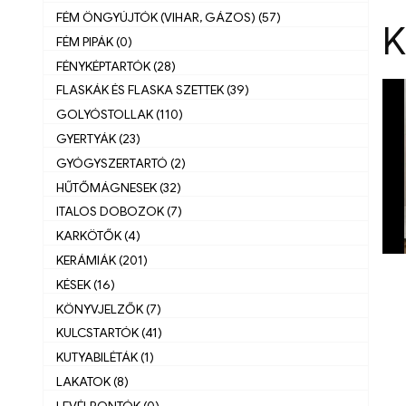
FÉM ÖNGYÚJTÓK (VIHAR, GÁZOS) (57)
K
FÉM PIPÁK (0)
FÉNYKÉPTARTÓK (28)
FLASKÁK ÉS FLASKA SZETTEK (39)
GOLYÓSTOLLAK (110)
GYERTYÁK (23)
GYÓGYSZERTARTÓ (2)
HŰTŐMÁGNESEK (32)
ITALOS DOBOZOK (7)
KARKÖTŐK (4)
KERÁMIÁK (201)
KÉSEK (16)
KÖNYVJELZŐK (7)
KULCSTARTÓK (41)
KUTYABILÉTÁK (1)
LAKATOK (8)
LEVÉLBONTÓK (0)