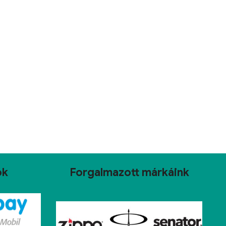
ok
Forgalmazott márkáink