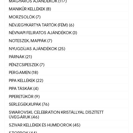
MAGYAROS AJÁNDÉKOK (117)
MANIKŰR KELLÈKEK (8)
MORZSOLÓK (7)
NÉVJEGYKÁRTYA TARTÓK (FÉM) (6)
NÉVNAPI FELIRATOS AJÁNDÉKOK (3)
NOTESZEK, MAPPÁK (7)
NYUGDÍJAS AJÁNDÉKOK (25)
PÁRNÁK (21)
PÉNZCSIPESZEK (7)
PERGAMEN (18)
PIPA KELLÉKEK (22)
PIPA TÁSKÁK (4)
PIPERETÜKÖR (9)
SERLEGEK,KUPÁK (76)
SWAROVSKI, CELEBRATION KRISTÁLLYAL DÍSZÍTETT
ÜVEGÁRUK (46)
SZIVAR KELLÉKEK ÉS HUMIDOROK (45)
SZOBROK (44)