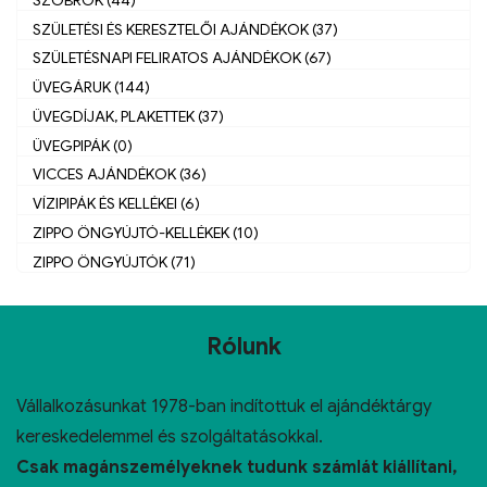
SZÜLETÉSI ÉS KERESZTELŐI AJÁNDÉKOK (37)
SZÜLETÉSNAPI FELIRATOS AJÁNDÉKOK (67)
ÜVEGÁRUK (144)
ÜVEGDÍJAK, PLAKETTEK (37)
ÜVEGPIPÁK (0)
VICCES AJÁNDÉKOK (36)
VÍZIPIPÁK ÉS KELLÉKEI (6)
ZIPPO ÖNGYÚJTÓ-KELLÉKEK (10)
ZIPPO ÖNGYÚJTÓK (71)
Rólunk
Vállalkozásunkat 1978-ban indítottuk el ajándéktárgy
kereskedelemmel és szolgáltatásokkal.
Csak magánszemélyeknek tudunk számlát kiállítani,