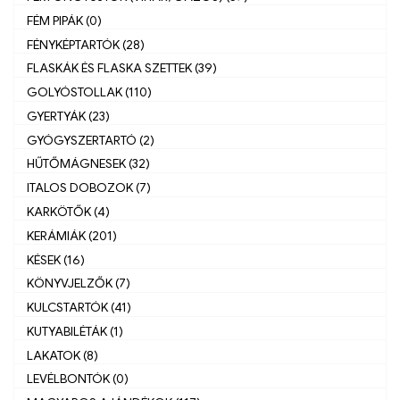
FÉM PIPÁK (0)
FÉNYKÉPTARTÓK (28)
FLASKÁK ÉS FLASKA SZETTEK (39)
GOLYÓSTOLLAK (110)
GYERTYÁK (23)
GYÓGYSZERTARTÓ (2)
HŰTŐMÁGNESEK (32)
ITALOS DOBOZOK (7)
KARKÖTŐK (4)
KERÁMIÁK (201)
KÉSEK (16)
KÖNYVJELZŐK (7)
KULCSTARTÓK (41)
KUTYABILÉTÁK (1)
LAKATOK (8)
LEVÉLBONTÓK (0)