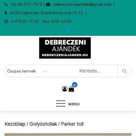
06-30-972-7372
debreczeniajandek@gmail.com
4024 Debrecen, Szent Anna utca 10-12.
H-P 9.00-17.00 Szo: 9.00-12.00
0
MENU
Kezdőlap
/
Golyóstollak
/ Parker toll