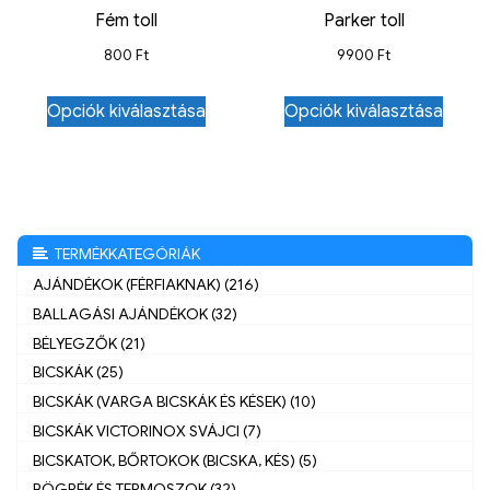
Fém toll
Parker toll
800
Ft
9900
Ft
Opciók kiválasztása
Opciók kiválasztása
TERMÉKKATEGÓRIÁK
AJÁNDÉKOK (FÉRFIAKNAK) (216)
BALLAGÁSI AJÁNDÉKOK (32)
BÉLYEGZŐK (21)
BICSKÁK (25)
BICSKÁK (VARGA BICSKÁK ÉS KÉSEK) (10)
BICSKÁK VICTORINOX SVÁJCI (7)
BICSKATOK, BŐRTOKOK (BICSKA, KÉS) (5)
BÖGRÉK ÉS TERMOSZOK (32)