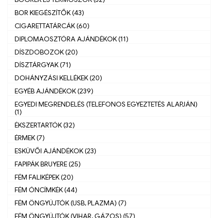
BOR KIEGÉSZÍTŐK (43)
CIGARETTATÁRCÁK (60)
DIPLOMAOSZTÓRA AJÁNDÉKOK (11)
DÍSZDOBOZOK (20)
DÍSZTÁRGYAK (71)
DOHÁNYZÁSI KELLÉKEK (20)
EGYÉB AJÁNDÉKOK (239)
EGYEDI MEGRENDELÉS (TELEFONOS EGYEZTETÉS ALAPJÁN)
(1)
ÉKSZERTARTÓK (32)
ÉRMEK (7)
ESKÜVŐI AJÁNDÉKOK (23)
FAPIPÁK BRUYERE (25)
FÉM FALIKÉPEK (20)
FÉM ÓNCÍMKÉK (44)
FÉM ÖNGYÚJTÓK (USB, PLAZMA) (7)
FÉM ÖNGYÚJTÓK (VIHAR, GÁZOS) (57)