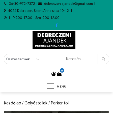
06-30-972-7372
debreczeniajandek@gmail.com
4024 Debrecen, Szent Anna utca 10-12.
H-P 9.00-17.00 Szo: 9.00-12.00
0
MENU
Kezdőlap
/
Golyóstollak
/ Parker toll