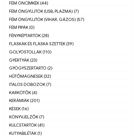
FÉM ÓNCÍMKÉK (44)
FÉM ÖNGYÚJTÓK (USB, PLAZMA) (7)
FÉM ÖNGYÚJTÓK (VIHAR, GÁZOS) (57)
FÉM PIPÁK (0)
FÉNYKÉPTARTÓK (28)
FLASKÁK ÉS FLASKA SZETTEK (39)
GOLYÓSTOLLAK (110)
GYERTYÁK (23)
GYÓGYSZERTARTÓ (2)
HŰTŐMÁGNESEK (32)
ITALOS DOBOZOK (7)
KARKÖTŐK (4)
KERÁMIÁK (201)
KÉSEK (16)
KÖNYVJELZŐK (7)
KULCSTARTÓK (41)
KUTYABILÉTÁK (1)