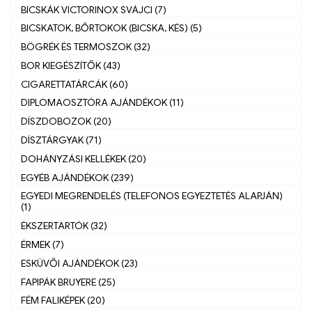
BICSKÁK VICTORINOX SVÁJCI (7)
BICSKATOK, BŐRTOKOK (BICSKA, KÉS) (5)
BÖGRÉK ÉS TERMOSZOK (32)
BOR KIEGÉSZÍTŐK (43)
CIGARETTATÁRCÁK (60)
DIPLOMAOSZTÓRA AJÁNDÉKOK (11)
DÍSZDOBOZOK (20)
DÍSZTÁRGYAK (71)
DOHÁNYZÁSI KELLÉKEK (20)
EGYÉB AJÁNDÉKOK (239)
EGYEDI MEGRENDELÉS (TELEFONOS EGYEZTETÉS ALAPJÁN)
(1)
ÉKSZERTARTÓK (32)
ÉRMEK (7)
ESKÜVŐI AJÁNDÉKOK (23)
FAPIPÁK BRUYERE (25)
FÉM FALIKÉPEK (20)