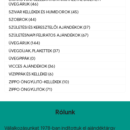
ÜVEGÁRUK (46)
SZIVAR KELLÉKEK ÉS HUMIDOROK (45)
SZOBROK (44)
SZÜLETÉSI ÉS KERESZTELŐI AJÁNDÉKOK (37)
SZÜLETÉSNAPI FELIRATOS AJÁNDÉKOK (67)
ÜVEGÁRUK (144)
ÜVEGDÍJAK, PLAKETTEK (37)
ÜVEGPIPÁK (0)
VICCES AJÁNDÉKOK (36)
VÍZIPIPÁK ÉS KELLÉKEI (6)
ZIPPO ÖNGYÚJTÓ-KELLÉKEK (10)
ZIPPO ÖNGYÚJTÓK (71)
Rólunk
Vállalkozásunkat 1978-ban indítottuk el ajándéktárgy