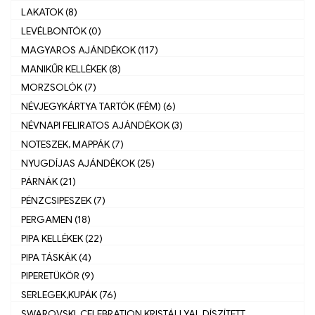
LAKATOK (8)
LEVÉLBONTÓK (0)
MAGYAROS AJÁNDÉKOK (117)
MANIKŰR KELLÈKEK (8)
MORZSOLÓK (7)
NÉVJEGYKÁRTYA TARTÓK (FÉM) (6)
NÉVNAPI FELIRATOS AJÁNDÉKOK (3)
NOTESZEK, MAPPÁK (7)
NYUGDÍJAS AJÁNDÉKOK (25)
PÁRNÁK (21)
PÉNZCSIPESZEK (7)
PERGAMEN (18)
PIPA KELLÉKEK (22)
PIPA TÁSKÁK (4)
PIPERETÜKÖR (9)
SERLEGEK,KUPÁK (76)
SWAROVSKI, CELEBRATION KRISTÁLLYAL DÍSZÍTETT