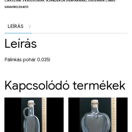
CIKKSZÁM:
3
KATEGÓRIÁK:
AJÁNDÉKOK (FÉRFIAKNAK)
,
ÜVEGÁRUK
CÍMKE:
GRAVÍROZHATÓ
LEÍRÁS
Leírás
Pálinkás pohár 0.035l
Kapcsolódó termékek