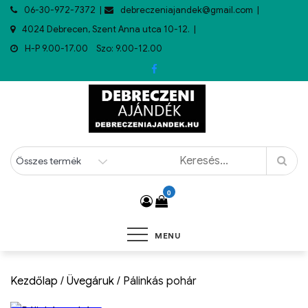
06-30-972-7372
debreczeniajandek@gmail.com
4024 Debrecen, Szent Anna utca 10-12.
H-P 9.00-17.00 Szo: 9.00-12.00
0
MENU
Kezdőlap
/
Üvegáruk
/ Pálinkás pohár