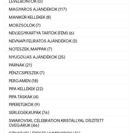
LEVÉLBONTÓK (0)
MAGYAROS AJÁNDÉKOK (117)
MANIKŰR KELLÈKEK (8)
MORZSOLÓK (7)
NÉVJEGYKÁRTYA TARTÓK (FÉM) (6)
NÉVNAPI FELIRATOS AJÁNDÉKOK (3)
NOTESZEK, MAPPÁK (7)
NYUGDÍJAS AJÁNDÉKOK (25)
PÁRNÁK (21)
PÉNZCSIPESZEK (7)
PERGAMEN (18)
PIPA KELLÉKEK (22)
PIPA TÁSKÁK (4)
PIPERETÜKÖR (9)
SERLEGEK,KUPÁK (76)
SWAROVSKI, CELEBRATION KRISTÁLLYAL DÍSZÍTETT
ÜVEGÁRUK (46)