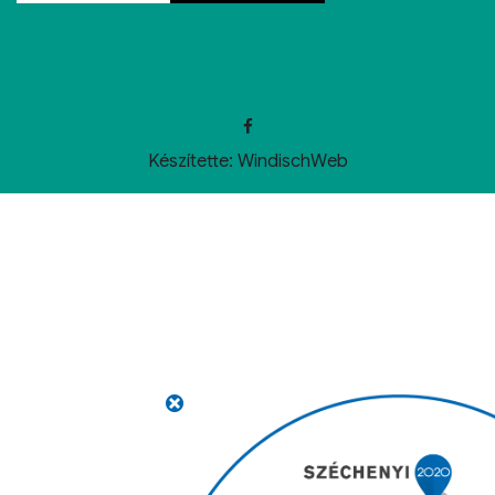
Készítette:
WindischWeb