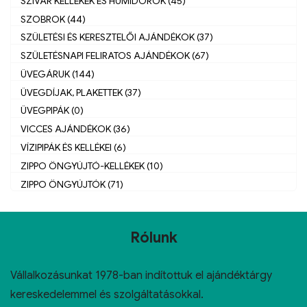
SZIVAR KELLÉKEK ÉS HUMIDOROK (45)
SZOBROK (44)
SZÜLETÉSI ÉS KERESZTELŐI AJÁNDÉKOK (37)
SZÜLETÉSNAPI FELIRATOS AJÁNDÉKOK (67)
ÜVEGÁRUK (144)
ÜVEGDÍJAK, PLAKETTEK (37)
ÜVEGPIPÁK (0)
VICCES AJÁNDÉKOK (36)
VÍZIPIPÁK ÉS KELLÉKEI (6)
ZIPPO ÖNGYÚJTÓ-KELLÉKEK (10)
ZIPPO ÖNGYÚJTÓK (71)
Rólunk
Vállalkozásunkat 1978-ban indítottuk el ajándéktárgy
kereskedelemmel és szolgáltatásokkal.