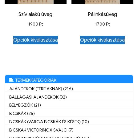
Szív alakú üveg
Pálinkásüveg
1900
Ft
1700
Ft
Opciók kiválasztása
Opciók kiválasztása
TERMÉKKATEGÓRIÁK
AJÁNDÉKOK (FÉRFIAKNAK) (216)
BALLAGÁSI AJÁNDÉKOK (32)
BÉLYEGZŐK (21)
BICSKÁK (25)
BICSKÁK (VARGA BICSKÁK ÉS KÉSEK) (10)
BICSKÁK VICTORINOX SVÁJCI (7)