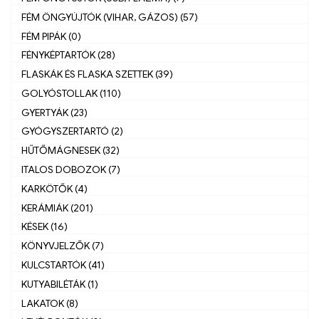
FÉM ÖNGYÚJTÓK (VIHAR, GÁZOS) (57)
FÉM PIPÁK (0)
FÉNYKÉPTARTÓK (28)
FLASKÁK ÉS FLASKA SZETTEK (39)
GOLYÓSTOLLAK (110)
GYERTYÁK (23)
GYÓGYSZERTARTÓ (2)
HŰTŐMÁGNESEK (32)
ITALOS DOBOZOK (7)
KARKÖTŐK (4)
KERÁMIÁK (201)
KÉSEK (16)
KÖNYVJELZŐK (7)
KULCSTARTÓK (41)
KUTYABILÉTÁK (1)
LAKATOK (8)