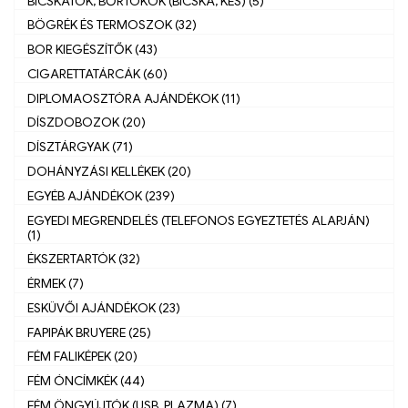
BICSKATOK, BŐRTOKOK (BICSKA, KÉS) (5)
BÖGRÉK ÉS TERMOSZOK (32)
BOR KIEGÉSZÍTŐK (43)
CIGARETTATÁRCÁK (60)
DIPLOMAOSZTÓRA AJÁNDÉKOK (11)
DÍSZDOBOZOK (20)
DÍSZTÁRGYAK (71)
DOHÁNYZÁSI KELLÉKEK (20)
EGYÉB AJÁNDÉKOK (239)
EGYEDI MEGRENDELÉS (TELEFONOS EGYEZTETÉS ALAPJÁN)
(1)
ÉKSZERTARTÓK (32)
ÉRMEK (7)
ESKÜVŐI AJÁNDÉKOK (23)
FAPIPÁK BRUYERE (25)
FÉM FALIKÉPEK (20)
FÉM ÓNCÍMKÉK (44)
FÉM ÖNGYÚJTÓK (USB, PLAZMA) (7)