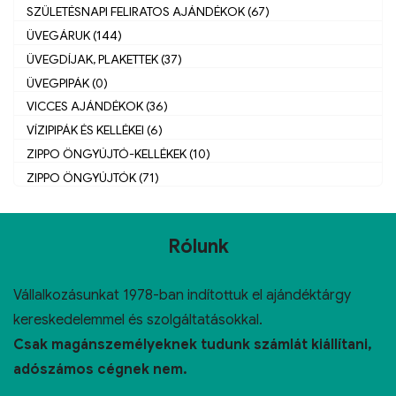
SZÜLETÉSNAPI FELIRATOS AJÁNDÉKOK (67)
ÜVEGÁRUK (144)
ÜVEGDÍJAK, PLAKETTEK (37)
ÜVEGPIPÁK (0)
VICCES AJÁNDÉKOK (36)
VÍZIPIPÁK ÉS KELLÉKEI (6)
ZIPPO ÖNGYÚJTÓ-KELLÉKEK (10)
ZIPPO ÖNGYÚJTÓK (71)
Rólunk
Vállalkozásunkat 1978-ban indítottuk el ajándéktárgy
kereskedelemmel és szolgáltatásokkal.
Csak magánszemélyeknek tudunk számlát kiállítani,
adószámos cégnek nem.