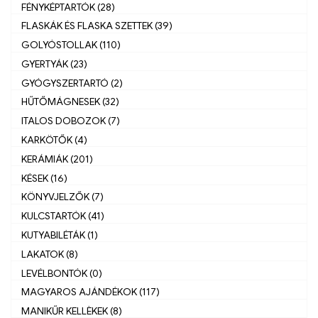
FÉNYKÉPTARTÓK (28)
FLASKÁK ÉS FLASKA SZETTEK (39)
GOLYÓSTOLLAK (110)
GYERTYÁK (23)
GYÓGYSZERTARTÓ (2)
HŰTŐMÁGNESEK (32)
ITALOS DOBOZOK (7)
KARKÖTŐK (4)
KERÁMIÁK (201)
KÉSEK (16)
KÖNYVJELZŐK (7)
KULCSTARTÓK (41)
KUTYABILÉTÁK (1)
LAKATOK (8)
LEVÉLBONTÓK (0)
MAGYAROS AJÁNDÉKOK (117)
MANIKŰR KELLÈKEK (8)