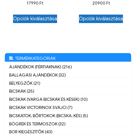
17990
Ft
20900
Ft
Opciók kiválasztása
Opciók kiválasztása
TERMÉKKATEGÓRIÁK
AJÁNDÉKOK (FÉRFIAKNAK) (216)
BALLAGÁSI AJÁNDÉKOK (32)
BÉLYEGZŐK (21)
BICSKÁK (25)
BICSKÁK (VARGA BICSKÁK ÉS KÉSEK) (10)
BICSKÁK VICTORINOX SVÁJCI (7)
BICSKATOK, BŐRTOKOK (BICSKA, KÉS) (5)
BÖGRÉK ÉS TERMOSZOK (32)
BOR KIEGÉSZÍTŐK (43)