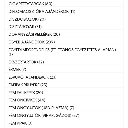
CIGARETTATÁRCÁK (60)
DIPLOMAOSZTÓRA AJÁNDÉKOK (11)
DÍSZDOBOZOK (20)
DÍSZTÁRGYAK (71)
DOHÁNYZÁSI KELLÉKEK (20)
EGYÉB AJÁNDÉKOK (239)
EGYEDI MEGRENDELÉS (TELEFONOS EGYEZTETÉS ALAPJÁN)
(1)
ÉKSZERTARTÓK (32)
ÉRMEK (7)
ESKÜVŐI AJÁNDÉKOK (23)
FAPIPÁK BRUYERE (25)
FÉM FALIKÉPEK (20)
FÉM ÓNCÍMKÉK (44)
FÉM ÖNGYÚJTÓK (USB, PLAZMA) (7)
FÉM ÖNGYÚJTÓK (VIHAR, GÁZOS) (57)
FÉM PIPÁK (0)