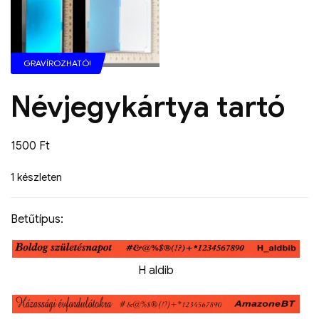
GRAVÍROZHATÓ!
Névjegykártya tartó
1500
Ft
1 készleten
Betűtípus:
H aldib