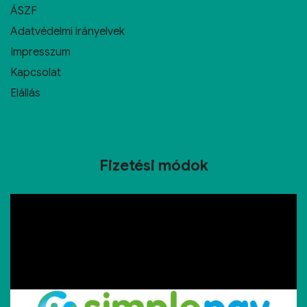
ÁSZF
Adatvédelmi irányelvek
Impresszum
Kapcsolat
Elállás
Fizetési módok