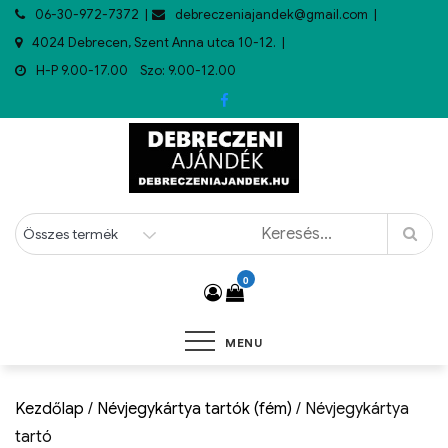
06-30-972-7372
debreczeniajandek@gmail.com
4024 Debrecen, Szent Anna utca 10-12.
H-P 9.00-17.00 Szo: 9.00-12.00
0
MENU
Kezdőlap
/
Névjegykártya tartók (fém)
/ Névjegykártya
tartó