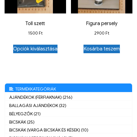
Toll szett
Figura persely
1500
Ft
2900
Ft
Opciók kiválasztása
Kosárba teszem
TERMÉKKATEGÓRIÁK
AJÁNDÉKOK (FÉRFIAKNAK) (216)
BALLAGÁSI AJÁNDÉKOK (32)
BÉLYEGZŐK (21)
BICSKÁK (25)
BICSKÁK (VARGA BICSKÁK ÉS KÉSEK) (10)