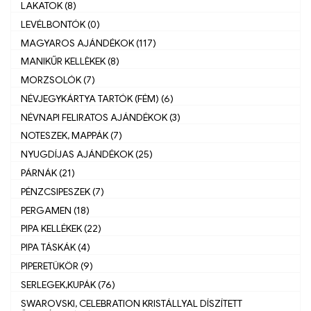
LAKATOK (8)
LEVÉLBONTÓK (0)
MAGYAROS AJÁNDÉKOK (117)
MANIKŰR KELLÈKEK (8)
MORZSOLÓK (7)
NÉVJEGYKÁRTYA TARTÓK (FÉM) (6)
NÉVNAPI FELIRATOS AJÁNDÉKOK (3)
NOTESZEK, MAPPÁK (7)
NYUGDÍJAS AJÁNDÉKOK (25)
PÁRNÁK (21)
PÉNZCSIPESZEK (7)
PERGAMEN (18)
PIPA KELLÉKEK (22)
PIPA TÁSKÁK (4)
PIPERETÜKÖR (9)
SERLEGEK,KUPÁK (76)
SWAROVSKI, CELEBRATION KRISTÁLLYAL DÍSZÍTETT