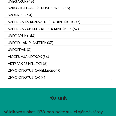
ÜVEGÁRUK (46)
SZIVAR KELLÉKEK ÉS HUMIDOROK (45)
SZOBROK (44)
SZÜLETÉSI ÉS KERESZTELŐI AJÁNDÉKOK (37)
SZÜLETÉSNAPI FELIRATOS AJÁNDÉKOK (67)
ÜVEGÁRUK (144)
ÜVEGDÍJAK, PLAKETTEK (37)
ÜVEGPIPÁK (0)
VICCES AJÁNDÉKOK (36)
VÍZIPIPÁK ÉS KELLÉKEI (6)
ZIPPO ÖNGYÚJTÓ-KELLÉKEK (10)
ZIPPO ÖNGYÚJTÓK (71)
Rólunk
Vállalkozásunkat 1978-ban indítottuk el ajándéktárgy