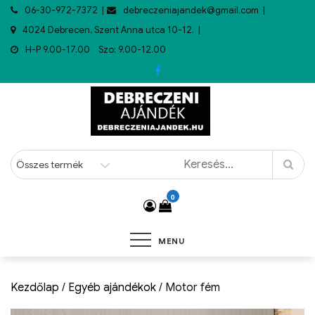
06-30-972-7372
debreczeniajandek@gmail.com
4024 Debrecen, Szent Anna utca 10-12.
H-P 9.00-17.00 Szo: 9.00-12.00
0
MENU
Kezdőlap
/
Egyéb ajándékok
/ Motor fém