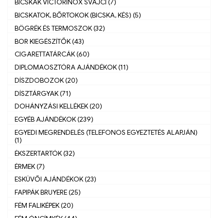
BICSKÁK VICTORINOX SVÁJCI (7)
BICSKATOK, BŐRTOKOK (BICSKA, KÉS) (5)
BÖGRÉK ÉS TERMOSZOK (32)
BOR KIEGÉSZÍTŐK (43)
CIGARETTATÁRCÁK (60)
DIPLOMAOSZTÓRA AJÁNDÉKOK (11)
DÍSZDOBOZOK (20)
DÍSZTÁRGYAK (71)
DOHÁNYZÁSI KELLÉKEK (20)
EGYÉB AJÁNDÉKOK (239)
EGYEDI MEGRENDELÉS (TELEFONOS EGYEZTETÉS ALAPJÁN)
(1)
ÉKSZERTARTÓK (32)
ÉRMEK (7)
ESKÜVŐI AJÁNDÉKOK (23)
FAPIPÁK BRUYERE (25)
FÉM FALIKÉPEK (20)