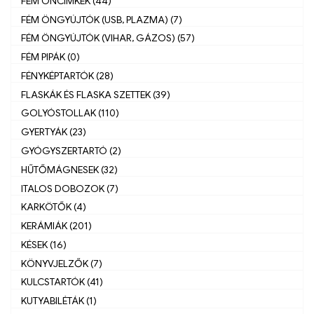
FÉM ÓNCÍMKÉK (44)
FÉM ÖNGYÚJTÓK (USB, PLAZMA) (7)
FÉM ÖNGYÚJTÓK (VIHAR, GÁZOS) (57)
FÉM PIPÁK (0)
FÉNYKÉPTARTÓK (28)
FLASKÁK ÉS FLASKA SZETTEK (39)
GOLYÓSTOLLAK (110)
GYERTYÁK (23)
GYÓGYSZERTARTÓ (2)
HŰTŐMÁGNESEK (32)
ITALOS DOBOZOK (7)
KARKÖTŐK (4)
KERÁMIÁK (201)
KÉSEK (16)
KÖNYVJELZŐK (7)
KULCSTARTÓK (41)
KUTYABILÉTÁK (1)