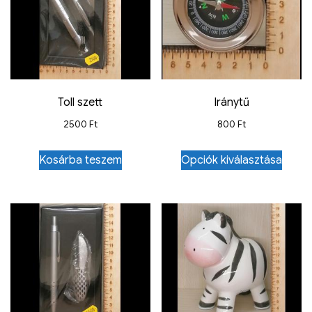
Toll szett
Iránytű
2500
Ft
800
Ft
Kosárba teszem
Opciók kiválasztása