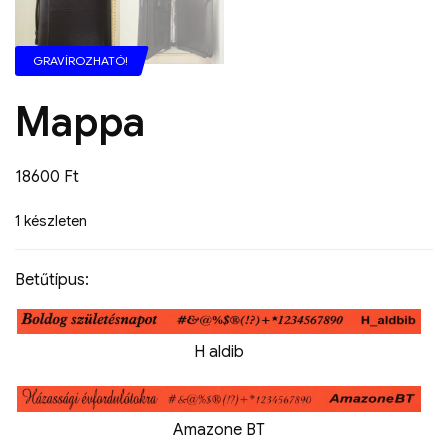
GRAVÍROZHATÓ!
Mappa
18600
Ft
1 készleten
Betűtípus:
H aldib
Amazone BT