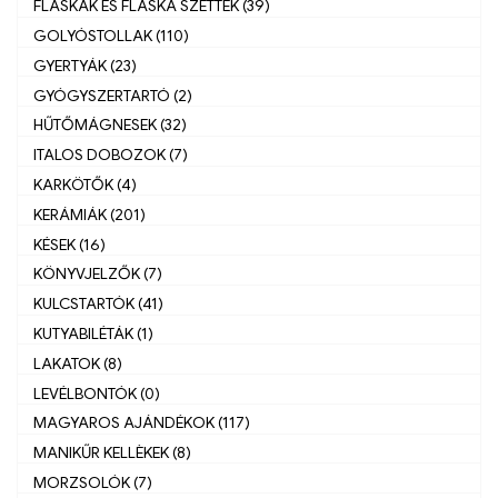
FLASKÁK ÉS FLASKA SZETTEK (39)
GOLYÓSTOLLAK (110)
GYERTYÁK (23)
GYÓGYSZERTARTÓ (2)
HŰTŐMÁGNESEK (32)
ITALOS DOBOZOK (7)
KARKÖTŐK (4)
KERÁMIÁK (201)
KÉSEK (16)
KÖNYVJELZŐK (7)
KULCSTARTÓK (41)
KUTYABILÉTÁK (1)
LAKATOK (8)
LEVÉLBONTÓK (0)
MAGYAROS AJÁNDÉKOK (117)
MANIKŰR KELLÈKEK (8)
MORZSOLÓK (7)