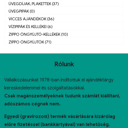
ÜVEGDÍJAK, PLAKETTEK (37)
ÜVEGPIPÁK (0)
VICCES AJÁNDÉKOK (36)
VÍZIPIPÁK ÉS KELLÉKEI (6)
ZIPPO ÖNGYÚJTÓ-KELLÉKEK (10)
ZIPPO ÖNGYÚJTÓK (71)
Rólunk
Vállalkozásunkat 1978-ban indítottuk el ajándéktárgy
kereskedelemmel és szolgáltatásokkal.
Csak magánszemélyeknek tudunk számlát kiállítani,
adószámos cégnek nem.
Egyedi (gravírozott) termék vásárlására kizárólag
előre fizetéssel (bankkártyával) van lehetőség.