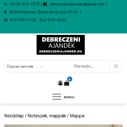
06-30-972-7372
debreczeniajandek@gmail.com
4024 Debrecen, Szent Anna utca 10-12.
H-P 9.00-17.00 Szo: 9.00-12.00
0
MENU
Kezdőlap
/
Noteszek, mappák
/ Mappa