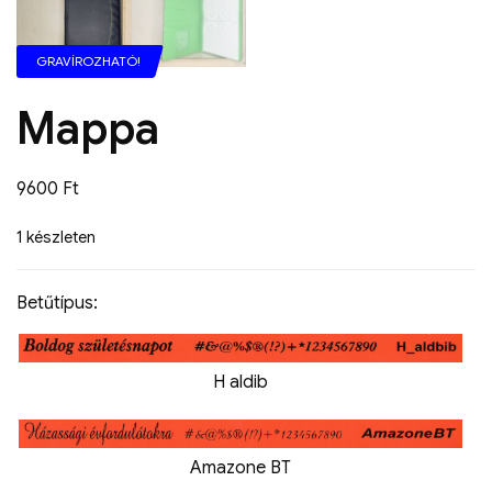
GRAVÍROZHATÓ!
Mappa
9600
Ft
1 készleten
Betűtípus:
H aldib
Amazone BT