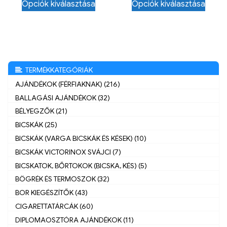
Opciók kiválasztása
Opciók kiválasztása
TERMÉKKATEGÓRIÁK
AJÁNDÉKOK (FÉRFIAKNAK) (216)
BALLAGÁSI AJÁNDÉKOK (32)
BÉLYEGZŐK (21)
BICSKÁK (25)
BICSKÁK (VARGA BICSKÁK ÉS KÉSEK) (10)
BICSKÁK VICTORINOX SVÁJCI (7)
BICSKATOK, BŐRTOKOK (BICSKA, KÉS) (5)
BÖGRÉK ÉS TERMOSZOK (32)
BOR KIEGÉSZÍTŐK (43)
CIGARETTATÁRCÁK (60)
DIPLOMAOSZTÓRA AJÁNDÉKOK (11)