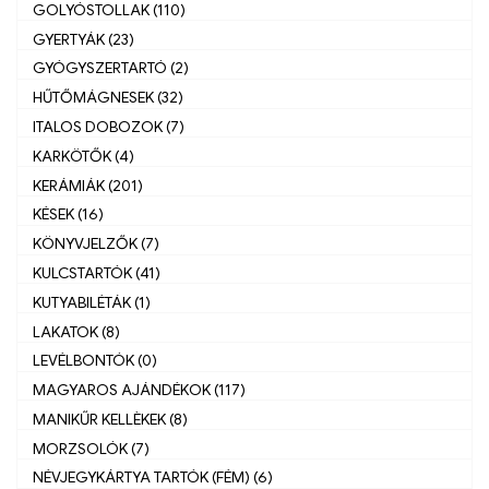
GOLYÓSTOLLAK (110)
GYERTYÁK (23)
GYÓGYSZERTARTÓ (2)
HŰTŐMÁGNESEK (32)
ITALOS DOBOZOK (7)
KARKÖTŐK (4)
KERÁMIÁK (201)
KÉSEK (16)
KÖNYVJELZŐK (7)
KULCSTARTÓK (41)
KUTYABILÉTÁK (1)
LAKATOK (8)
LEVÉLBONTÓK (0)
MAGYAROS AJÁNDÉKOK (117)
MANIKŰR KELLÈKEK (8)
MORZSOLÓK (7)
NÉVJEGYKÁRTYA TARTÓK (FÉM) (6)