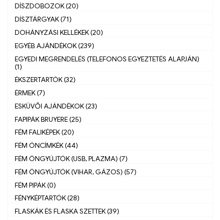
DÍSZDOBOZOK (20)
DÍSZTÁRGYAK (71)
DOHÁNYZÁSI KELLÉKEK (20)
EGYÉB AJÁNDÉKOK (239)
EGYEDI MEGRENDELÉS (TELEFONOS EGYEZTETÉS ALAPJÁN)
(1)
ÉKSZERTARTÓK (32)
ÉRMEK (7)
ESKÜVŐI AJÁNDÉKOK (23)
FAPIPÁK BRUYERE (25)
FÉM FALIKÉPEK (20)
FÉM ÓNCÍMKÉK (44)
FÉM ÖNGYÚJTÓK (USB, PLAZMA) (7)
FÉM ÖNGYÚJTÓK (VIHAR, GÁZOS) (57)
FÉM PIPÁK (0)
FÉNYKÉPTARTÓK (28)
FLASKÁK ÉS FLASKA SZETTEK (39)