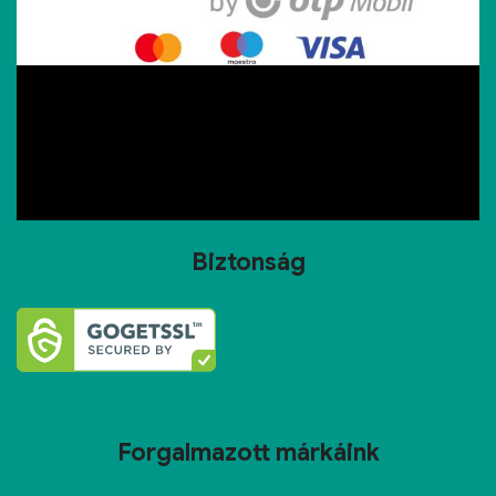
Biztonság
Forgalmazott márkáink