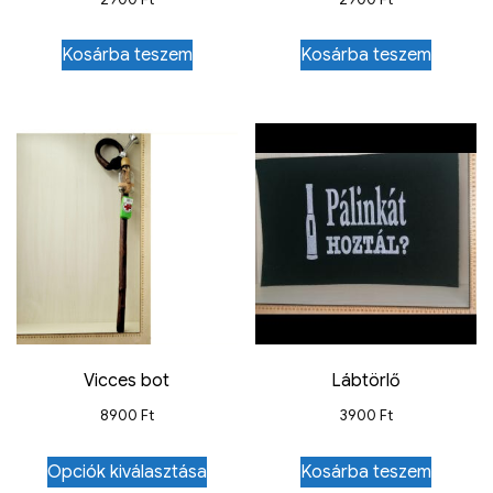
Kosárba teszem
Kosárba teszem
Vicces bot
Lábtörlő
8900
Ft
3900
Ft
Opciók kiválasztása
Kosárba teszem