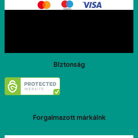
Biztonság
Forgalmazott márkáink