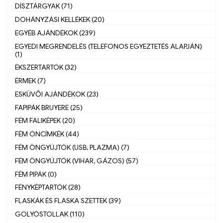
DÍSZTÁRGYAK (71)
DOHÁNYZÁSI KELLÉKEK (20)
EGYÉB AJÁNDÉKOK (239)
EGYEDI MEGRENDELÉS (TELEFONOS EGYEZTETÉS ALAPJÁN)
(1)
ÉKSZERTARTÓK (32)
ÉRMEK (7)
ESKÜVŐI AJÁNDÉKOK (23)
FAPIPÁK BRUYERE (25)
FÉM FALIKÉPEK (20)
FÉM ÓNCÍMKÉK (44)
FÉM ÖNGYÚJTÓK (USB, PLAZMA) (7)
FÉM ÖNGYÚJTÓK (VIHAR, GÁZOS) (57)
FÉM PIPÁK (0)
FÉNYKÉPTARTÓK (28)
FLASKÁK ÉS FLASKA SZETTEK (39)
GOLYÓSTOLLAK (110)