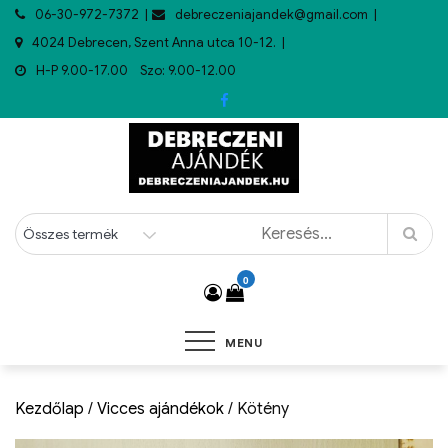
06-30-972-7372
debreczeniajandek@gmail.com
4024 Debrecen, Szent Anna utca 10-12.
H-P 9.00-17.00 Szo: 9.00-12.00
0
MENU
Kezdőlap
/
Vicces ajándékok
/ Kötény