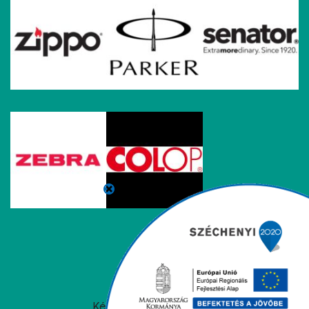
Készítette:
WindischWeb