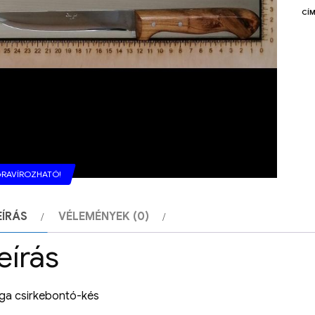
CÍM
RAVÍROZHATÓ!
EÍRÁS
VÉLEMÉNYEK (0)
eírás
ga csirkebontó-kés