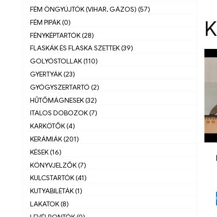
FÉM ÖNGYÚJTÓK (VIHAR, GÁZOS) (57)
K
FÉM PIPÁK (0)
FÉNYKÉPTARTÓK (28)
FLASKÁK ÉS FLASKA SZETTEK (39)
GOLYÓSTOLLAK (110)
GYERTYÁK (23)
GYÓGYSZERTARTÓ (2)
HŰTŐMÁGNESEK (32)
ITALOS DOBOZOK (7)
KARKÖTŐK (4)
KERÁMIÁK (201)
KÉSEK (16)
KÖNYVJELZŐK (7)
KULCSTARTÓK (41)
KUTYABILÉTÁK (1)
LAKATOK (8)
LEVÉLBONTÓK (0)