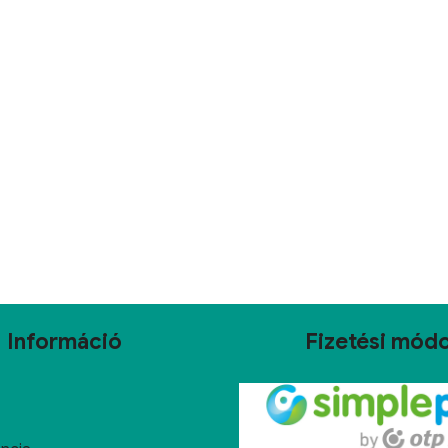
Információ
Fizetési mód