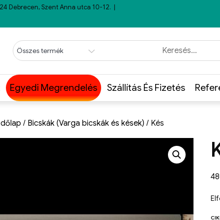
24 Debrecen, Szent Anna utca 10-12.
Egyedi Megrendelés
Szállítás És Fizetés
Refer
dőlap
/
Bicskák (Varga bicskák és kések)
/ Kés
4
El
CI