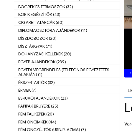
BÖGRÉK ÉS TERMOSZOK (32)
BOR KIEGÉSZÍTŐK (43)
CIGARETTATÁRCÁK (60)
DIPLOMAOSZTÓRA AJÁNDÉKOK (11)
DÍSZDOBOZOK (20)
DÍSZTÁRGYAK (71)
DOHÁNYZÁSI KELLÉKEK (20)
EGYÉB AJÁNDÉKOK (239)
EGYEDI MEGRENDELÉS (TELEFONOS EGYEZTETÉS
G
ALAPJÁN) (1)
ÉKSZERTARTÓK (32)
ÉRMEK (7)
L
ESKÜVŐI AJÁNDÉKOK (23)
L
FAPIPÁK BRUYERE (25)
FÉM FALIKÉPEK (20)
FÉM ÓNCÍMKÉK (44)
Var
FÉM ÖNGYÚJTÓK (USB, PLAZMA) (7)