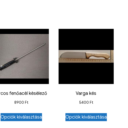
rcos fenőacèl kèsèlező
Varga kés
8900
Ft
5400
Ft
Opciók kiválasztása
Opciók kiválasztása