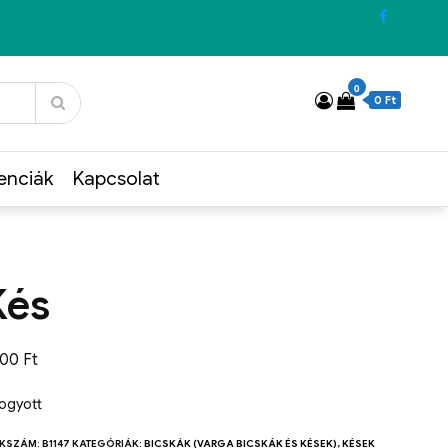
0
0 Ft
enciák
Kapcsolat
Kés
800
Ft
fogyott
KKSZÁM:
B1147
KATEGÓRIÁK:
BICSKÁK (VARGA BICSKÁK ÉS KÉSEK)
,
KÉSEK