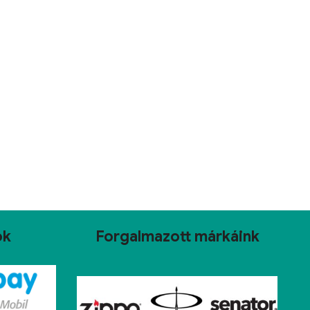
ok
Forgalmazott márkáink