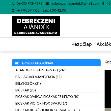
06-30-972-7372
debreczeniajandek@gmail.com
40
H-P 9.00-17.00 Szo: 9.00-12.00
Kezdőlap
Akciók
Kez
TERMÉKKATEGÓRIÁK
AJÁNDÉKOK (FÉRFIAKNAK) (216)
BALLAGÁSI AJÁNDÉKOK (32)
BÉLYEGZŐK (21)
BICSKÁK (25)
BICSKÁK (VARGA BICSKÁK ÉS KÉSEK) (10)
BICSKÁK VICTORINOX SVÁJCI (7)
BICSKATOK, BŐRTOKOK (BICSKA, KÉS) (5)