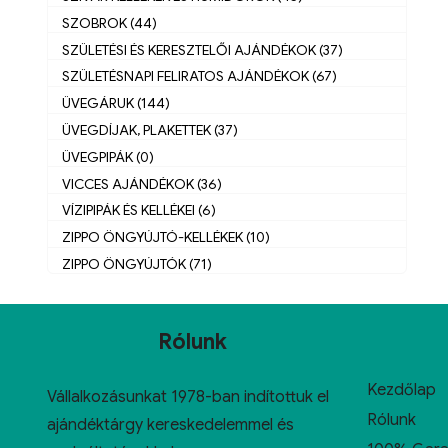
SZOBROK (44)
SZÜLETÉSI ÉS KERESZTELŐI AJÁNDÉKOK (37)
SZÜLETÉSNAPI FELIRATOS AJÁNDÉKOK (67)
ÜVEGÁRUK (144)
ÜVEGDÍJAK, PLAKETTEK (37)
ÜVEGPIPÁK (0)
VICCES AJÁNDÉKOK (36)
VÍZIPIPÁK ÉS KELLÉKEI (6)
ZIPPO ÖNGYÚJTÓ-KELLÉKEK (10)
ZIPPO ÖNGYÚJTÓK (71)
Rólunk
Kezdőlap
Vállalkozásunkat 1978-ban indítottuk el
Rólunk
ajándéktárgy kereskedelemmel és