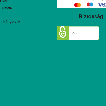
ncia
 fizetés
Biztonság
i irányelvek
m