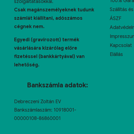
100% Gara
szolgáltatásokkal.
Szállítás és
Csak magánszemélyeknek tudunk
számlát kiállítani, adószámos
ÁSZF
cégnek nem.
Adatvédelm
Impresszu
Egyedi (gravírozott) termék
Kapcsolat
vásárlására kizárólag előre
Elállás
fizetéssel (bankkártyával) van
lehetőség.
Bankszámla adatok:
Debreczeni Zoltán EV
Bankszámlaszám: 10918001-
00000108-86860001