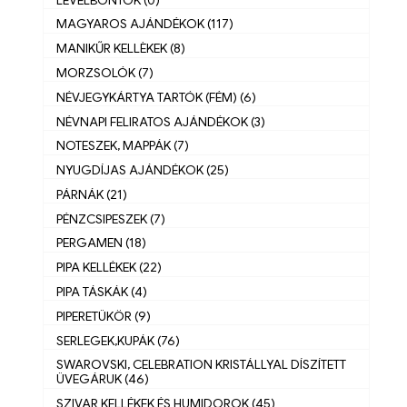
MAGYAROS AJÁNDÉKOK (117)
MANIKŰR KELLÈKEK (8)
MORZSOLÓK (7)
NÉVJEGYKÁRTYA TARTÓK (FÉM) (6)
NÉVNAPI FELIRATOS AJÁNDÉKOK (3)
NOTESZEK, MAPPÁK (7)
NYUGDÍJAS AJÁNDÉKOK (25)
PÁRNÁK (21)
PÉNZCSIPESZEK (7)
PERGAMEN (18)
PIPA KELLÉKEK (22)
PIPA TÁSKÁK (4)
PIPERETÜKÖR (9)
SERLEGEK,KUPÁK (76)
SWAROVSKI, CELEBRATION KRISTÁLLYAL DÍSZÍTETT
ÜVEGÁRUK (46)
SZIVAR KELLÉKEK ÉS HUMIDOROK (45)