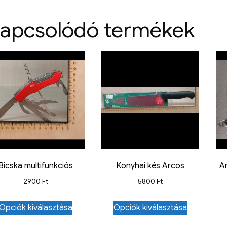
apcsolódó termékek
Bicska multifunkciós
Konyhai kés Arcos
A
2900
Ft
5800
Ft
Opciók kiválasztása
Opciók kiválasztása