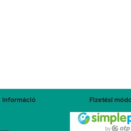
Információ
Fizetési mód