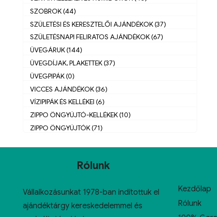
SZOBROK (44)
SZÜLETÉSI ÉS KERESZTELŐI AJÁNDÉKOK (37)
SZÜLETÉSNAPI FELIRATOS AJÁNDÉKOK (67)
ÜVEGÁRUK (144)
ÜVEGDÍJAK, PLAKETTEK (37)
ÜVEGPIPÁK (0)
VICCES AJÁNDÉKOK (36)
VÍZIPIPÁK ÉS KELLÉKEI (6)
ZIPPO ÖNGYÚJTÓ-KELLÉKEK (10)
ZIPPO ÖNGYÚJTÓK (71)
Rólunk
Kezdőlap
Vállalkozásunkat 1978-ban indítottuk el
Rólunk
ajándéktárgy kereskedelemmel és