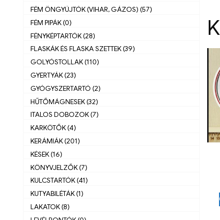
FÉM ÖNGYÚJTÓK (VIHAR, GÁZOS) (57)
K
FÉM PIPÁK (0)
FÉNYKÉPTARTÓK (28)
FLASKÁK ÉS FLASKA SZETTEK (39)
GOLYÓSTOLLAK (110)
GYERTYÁK (23)
GYÓGYSZERTARTÓ (2)
HŰTŐMÁGNESEK (32)
ITALOS DOBOZOK (7)
KARKÖTŐK (4)
KERÁMIÁK (201)
KÉSEK (16)
KÖNYVJELZŐK (7)
KULCSTARTÓK (41)
KUTYABILÉTÁK (1)
LAKATOK (8)
LEVÉLBONTÓK (0)