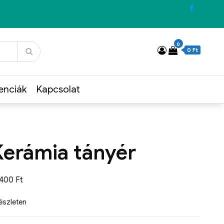
0
0 Ft
enciák
Kapcsolat
Kerámia tányér
0400
Ft
készleten