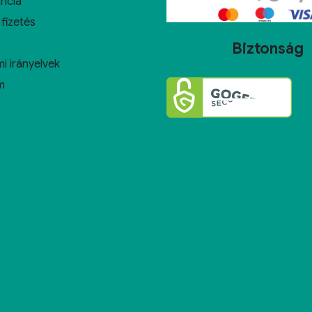
ncia
 fizetés
Biztonság
i irányelvek
m