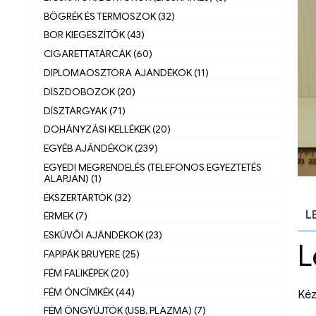
BÖGRÉK ÉS TERMOSZOK (32)
BOR KIEGÉSZÍTŐK (43)
CIGARETTATÁRCÁK (60)
DIPLOMAOSZTÓRA AJÁNDÉKOK (11)
DÍSZDOBOZOK (20)
DÍSZTÁRGYAK (71)
DOHÁNYZÁSI KELLÉKEK (20)
EGYÉB AJÁNDÉKOK (239)
EGYEDI MEGRENDELÉS (TELEFONOS EGYEZTETÉS
ALAPJÁN) (1)
ÉKSZERTARTÓK (32)
L
ÉRMEK (7)
ESKÜVŐI AJÁNDÉKOK (23)
L
FAPIPÁK BRUYERE (25)
FÉM FALIKÉPEK (20)
FÉM ÓNCÍMKÉK (44)
Kéz
FÉM ÖNGYÚJTÓK (USB, PLAZMA) (7)