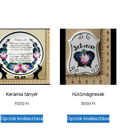
Kerámia tányér
Hűtőmágnesek
9200
Ft
3000
Ft
Opciók kiválasztása
Opciók kiválasztása