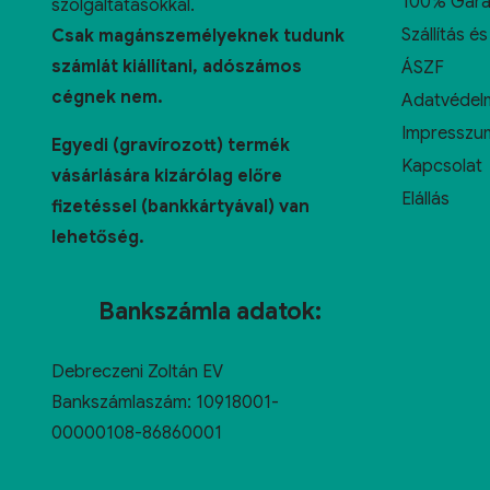
100% Gara
szolgáltatásokkal.
Szállítás és
Csak magánszemélyeknek tudunk
számlát kiállítani, adószámos
ÁSZF
cégnek nem.
Adatvédelm
Impresszu
Egyedi (gravírozott) termék
Kapcsolat
vásárlására kizárólag előre
Elállás
fizetéssel (bankkártyával) van
lehetőség.
Bankszámla adatok:
Debreczeni Zoltán EV
Bankszámlaszám: 10918001-
00000108-86860001