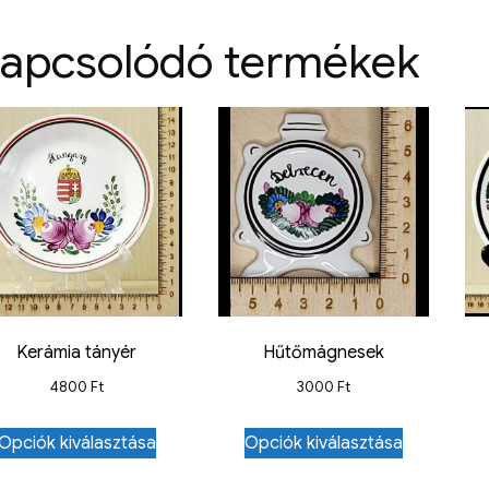
apcsolódó termékek
Kerámia tányér
Hűtőmágnesek
4800
Ft
3000
Ft
Opciók kiválasztása
Opciók kiválasztása