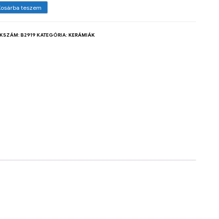
Kosárba teszem
KKSZÁM:
B2919
KATEGÓRIA:
KERÁMIÁK