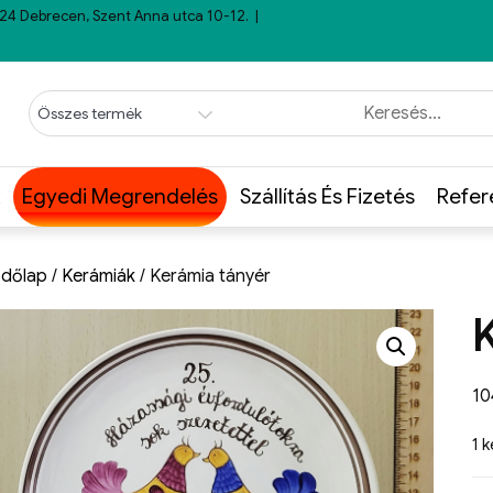
24 Debrecen, Szent Anna utca 10-12.
Egyedi Megrendelés
Szállítás És Fizetés
Refer
dőlap
/
Kerámiák
/ Kerámia tányér
1
1 