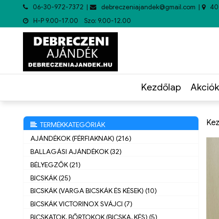
06-30-972-7372
debreczeniajandek@gmail.com
40
H-P 9.00-17.00 Szo: 9.00-12.00
Kezdőlap
Akciók
Kez
TERMÉKKATEGÓRIÁK
AJÁNDÉKOK (FÉRFIAKNAK) (216)
BALLAGÁSI AJÁNDÉKOK (32)
BÉLYEGZŐK (21)
BICSKÁK (25)
BICSKÁK (VARGA BICSKÁK ÉS KÉSEK) (10)
BICSKÁK VICTORINOX SVÁJCI (7)
BICSKATOK, BŐRTOKOK (BICSKA, KÉS) (5)