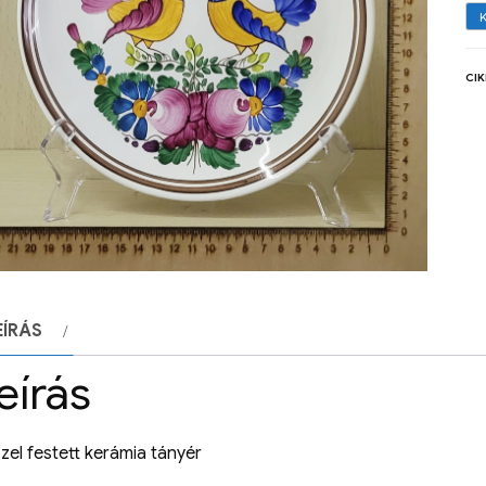
CI
EÍRÁS
eírás
zel festett kerámia tányér