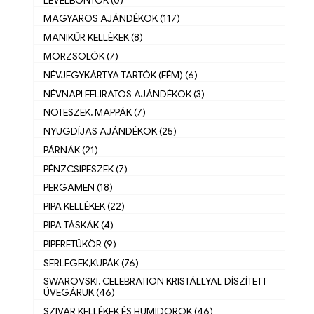
MAGYAROS AJÁNDÉKOK (117)
MANIKŰR KELLÈKEK (8)
MORZSOLÓK (7)
NÉVJEGYKÁRTYA TARTÓK (FÉM) (6)
NÉVNAPI FELIRATOS AJÁNDÉKOK (3)
NOTESZEK, MAPPÁK (7)
NYUGDÍJAS AJÁNDÉKOK (25)
PÁRNÁK (21)
PÉNZCSIPESZEK (7)
PERGAMEN (18)
PIPA KELLÉKEK (22)
PIPA TÁSKÁK (4)
PIPERETÜKÖR (9)
SERLEGEK,KUPÁK (76)
SWAROVSKI, CELEBRATION KRISTÁLLYAL DÍSZÍTETT
ÜVEGÁRUK (46)
SZIVAR KELLÉKEK ÉS HUMIDOROK (46)