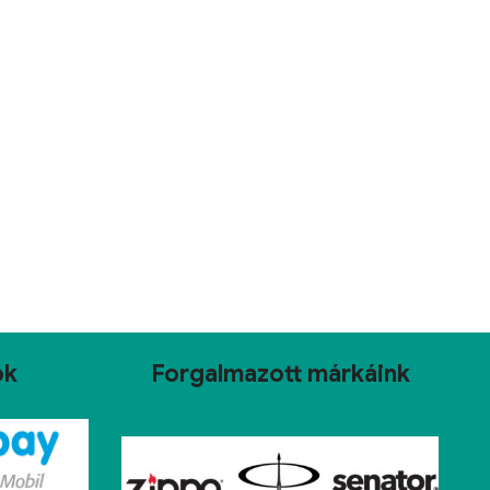
ok
Forgalmazott márkáink