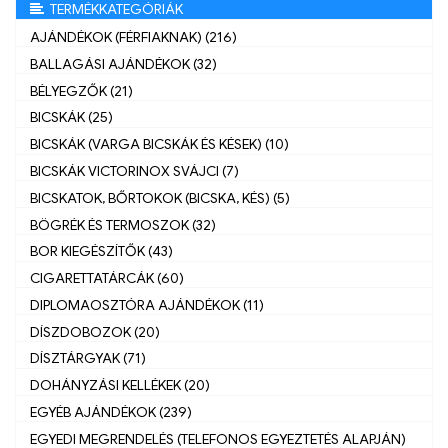
TERMÉKKATEGÓRIÁK
AJÁNDÉKOK (FÉRFIAKNAK) (216)
BALLAGÁSI AJÁNDÉKOK (32)
BÉLYEGZŐK (21)
BICSKÁK (25)
BICSKÁK (VARGA BICSKÁK ÉS KÉSEK) (10)
BICSKÁK VICTORINOX SVÁJCI (7)
BICSKATOK, BŐRTOKOK (BICSKA, KÉS) (5)
BÖGRÉK ÉS TERMOSZOK (32)
BOR KIEGÉSZÍTŐK (43)
CIGARETTATÁRCÁK (60)
DIPLOMAOSZTÓRA AJÁNDÉKOK (11)
DÍSZDOBOZOK (20)
DÍSZTÁRGYAK (71)
DOHÁNYZÁSI KELLÉKEK (20)
EGYÉB AJÁNDÉKOK (239)
EGYEDI MEGRENDELÉS (TELEFONOS EGYEZTETÉS ALAPJÁN)