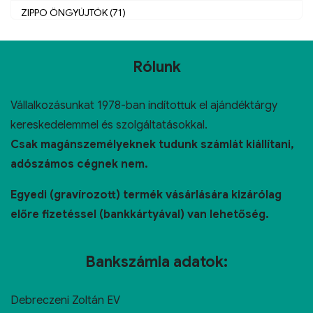
ZIPPO ÖNGYÚJTÓK (71)
Rólunk
Vállalkozásunkat 1978-ban indítottuk el ajándéktárgy
kereskedelemmel és szolgáltatásokkal.
Csak magánszemélyeknek tudunk számlát kiállítani,
adószámos cégnek nem.
Egyedi (gravírozott) termék vásárlására kizárólag
előre fizetéssel (bankkártyával) van lehetőség.
Bankszámla adatok:
Debreczeni Zoltán EV