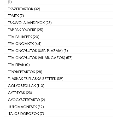
(1)
ÉKSZERTARTÓK (32)
ÉRMEK (7)
ESKÜVŐI AJÁNDÉKOK (23)
FAPIPÁK BRUYERE (25)
FÉM FALIKÉPEK (20)
FÉM ÓNCÍMKÉK (44)
FÉM ÖNGYÚJTÓK (USB, PLAZMA) (7)
FÉM ÖNGYÚJTÓK (VIHAR, GÁZOS) (57)
FÉM PIPÁK (0)
FÉNYKÉPTARTÓK (28)
FLASKÁK ÉS FLASKA SZETTEK (39)
GOLYÓSTOLLAK (110)
GYERTYÁK (23)
GYÓGYSZERTARTÓ (2)
HŰTŐMÁGNESEK (32)
ITALOS DOBOZOK (7)