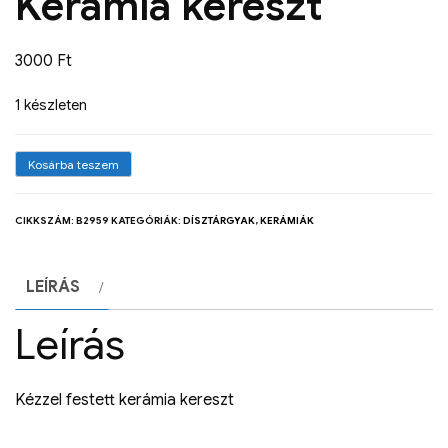
Kerámia kereszt
3000
Ft
1 készleten
Kosárba teszem
CIKKSZÁM:
B2959
KATEGÓRIÁK:
DÍSZTÁRGYAK
,
KERÁMIÁK
LEÍRÁS
Leírás
Kézzel festett kerámia kereszt