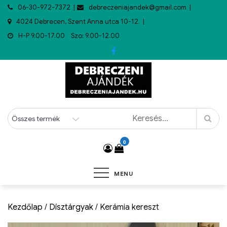
06-30-972-7372
debreczeniajandek@gmail.com
4024 Debrecen, Szent Anna utca 10-12.
H-P 9.00-17.00 Szo: 9.00-12.00
0
MENU
Kezdőlap
/
Dísztárgyak
/ Kerámia kereszt