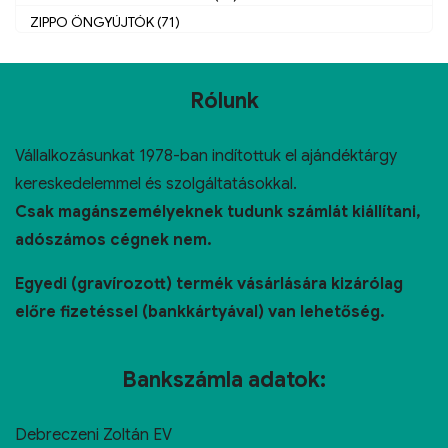
ZIPPO ÖNGYÚJTÓK (71)
Rólunk
Vállalkozásunkat 1978-ban indítottuk el ajándéktárgy
kereskedelemmel és szolgáltatásokkal.
Csak magánszemélyeknek tudunk számlát kiállítani,
adószámos cégnek nem.
Egyedi (gravírozott) termék vásárlására kizárólag
előre fizetéssel (bankkártyával) van lehetőség.
Bankszámla adatok:
Debreczeni Zoltán EV