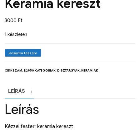
Kerámia kereszt
3000
Ft
1 készleten
Kosárba teszem
CIKKSZÁM:
B2950
KATEGÓRIÁK:
DÍSZTÁRGYAK
,
KERÁMIÁK
LEÍRÁS
Leírás
Kézzel festett kerámia kereszt