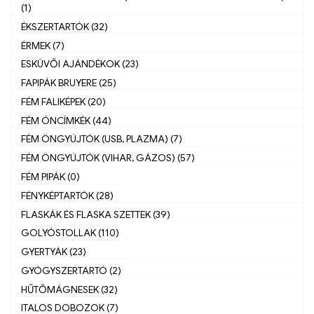
(1)
ÉKSZERTARTÓK (32)
ÉRMEK (7)
ESKÜVŐI AJÁNDÉKOK (23)
FAPIPÁK BRUYERE (25)
FÉM FALIKÉPEK (20)
FÉM ÓNCÍMKÉK (44)
FÉM ÖNGYÚJTÓK (USB, PLAZMA) (7)
FÉM ÖNGYÚJTÓK (VIHAR, GÁZOS) (57)
FÉM PIPÁK (0)
FÉNYKÉPTARTÓK (28)
FLASKÁK ÉS FLASKA SZETTEK (39)
GOLYÓSTOLLAK (110)
GYERTYÁK (23)
GYÓGYSZERTARTÓ (2)
HŰTŐMÁGNESEK (32)
ITALOS DOBOZOK (7)