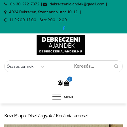
06-30-972-7372
debreczeniajandek@gmail.com
4024 Debrecen, Szent Anna utca 10-12.
H-P 9.00-17.00 Szo: 9.00-12.00
0
MENU
Kezdőlap
/
Dísztárgyak
/ Kerámia kereszt