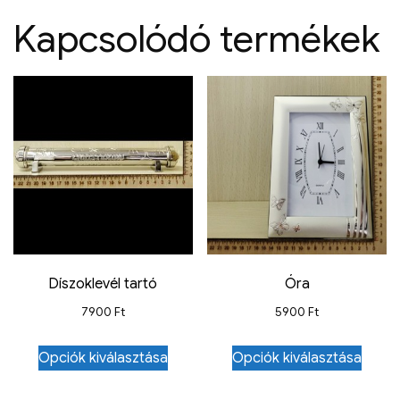
Kapcsolódó termékek
Díszoklevél tartó
Óra
7900
Ft
5900
Ft
Opciók kiválasztása
Opciók kiválasztása