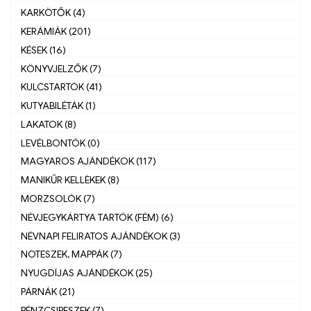
KARKÖTŐK (4)
KERÁMIÁK (201)
KÉSEK (16)
KÖNYVJELZŐK (7)
KULCSTARTÓK (41)
KUTYABILÉTÁK (1)
LAKATOK (8)
LEVÉLBONTÓK (0)
MAGYAROS AJÁNDÉKOK (117)
MANIKŰR KELLÈKEK (8)
MORZSOLÓK (7)
NÉVJEGYKÁRTYA TARTÓK (FÉM) (6)
NÉVNAPI FELIRATOS AJÁNDÉKOK (3)
NOTESZEK, MAPPÁK (7)
NYUGDÍJAS AJÁNDÉKOK (25)
PÁRNÁK (21)
PÉNZCSIPESZEK (7)