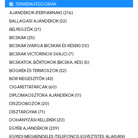
TERMÉKKATEGÓRIÁK
AJÁNDÉKOK (FÉRFIAKNAK) (216)
BALLAGÁSI AJÁNDÉKOK (32)
BÉLYEGZŐK (21)
BICSKÁK (25)
BICSKÁK (VARGA BICSKÁK ÉS KÉSEK) (10)
BICSKÁK VICTORINOX SVÁJCI (7)
BICSKATOK, BŐRTOKOK (BICSKA, KÉS) (5)
BÖGRÉK ÉS TERMOSZOK (32)
BOR KIEGÉSZÍTŐK (43)
CIGARETTATÁRCÁK (60)
DIPLOMAOSZTÓRA AJÁNDÉKOK (11)
DÍSZDOBOZOK (20)
DÍSZTÁRGYAK (71)
DOHÁNYZÁSI KELLÉKEK (20)
EGYÉB AJÁNDÉKOK (239)
EGYEDI MEGRENDELÉS (TELEFONOS EGYEZTETÉS ALAPJÁN)