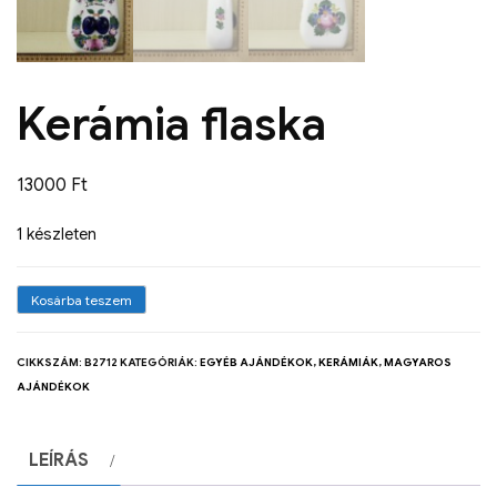
Kerámia flaska
13000
Ft
1 készleten
Kosárba teszem
CIKKSZÁM:
B2712
KATEGÓRIÁK:
EGYÉB AJÁNDÉKOK
,
KERÁMIÁK
,
MAGYAROS
AJÁNDÉKOK
LEÍRÁS