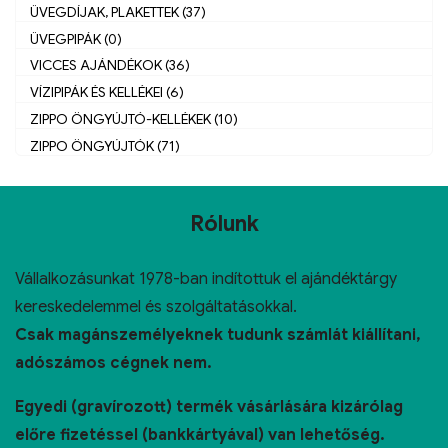
ÜVEGDÍJAK, PLAKETTEK (37)
ÜVEGPIPÁK (0)
VICCES AJÁNDÉKOK (36)
VÍZIPIPÁK ÉS KELLÉKEI (6)
ZIPPO ÖNGYÚJTÓ-KELLÉKEK (10)
ZIPPO ÖNGYÚJTÓK (71)
Rólunk
Vállalkozásunkat 1978-ban indítottuk el ajándéktárgy
kereskedelemmel és szolgáltatásokkal.
Csak magánszemélyeknek tudunk számlát kiállítani,
adószámos cégnek nem.
Egyedi (gravírozott) termék vásárlására kizárólag
előre fizetéssel (bankkártyával) van lehetőség.