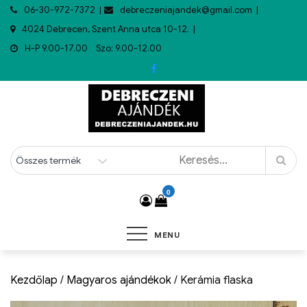
06-30-972-7372
debreczeniajandek@gmail.com
4024 Debrecen, Szent Anna utca 10-12.
H-P 9.00-17.00 Szo: 9.00-12.00
0
MENU
Kezdőlap
/
Magyaros ajándékok
/ Kerámia flaska