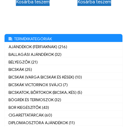
Kosárba teszem
Kosárba teszem
TERMÉKKATEGÓRIÁK
AJÁNDÉKOK (FÉRFIAKNAK) (216)
BALLAGÁSI AJÁNDÉKOK (32)
BÉLYEGZŐK (21)
BICSKÁK (25)
BICSKÁK (VARGA BICSKÁK ÉS KÉSEK) (10)
BICSKÁK VICTORINOX SVÁJCI (7)
BICSKATOK, BŐRTOKOK (BICSKA, KÉS) (5)
BÖGRÉK ÉS TERMOSZOK (32)
BOR KIEGÉSZÍTŐK (43)
CIGARETTATÁRCÁK (60)
DIPLOMAOSZTÓRA AJÁNDÉKOK (11)