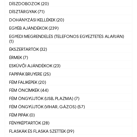
DÍSZDOBOZOK (20)
DÍSZTÁRGYAK (71)
DOHÁNYZÁSI KELLÉKEK (20)
EGYÉB AJÁNDÉKOK (239)
EGYEDI MEGRENDELÉS (TELEFONOS EGYEZTETÉS ALAPJÁN)
(1)
ÉKSZERTARTÓK (32)
ÉRMEK (7)
ESKÜVŐI AJÁNDÉKOK (23)
FAPIPÁK BRUYERE (25)
FÉM FALIKÉPEK (20)
FÉM ÓNCÍMKÉK (44)
FÉM ÖNGYÚJTÓK (USB, PLAZMA) (7)
FÉM ÖNGYÚJTÓK (VIHAR, GÁZOS) (57)
FÉM PIPÁK (0)
FÉNYKÉPTARTÓK (28)
FLASKÁK ÉS FLASKA SZETTEK (39)