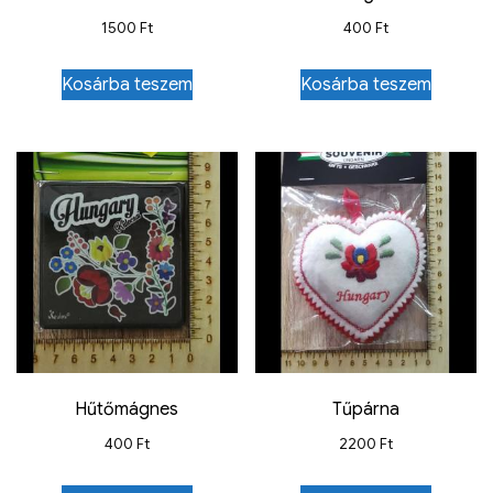
1500
Ft
400
Ft
Kosárba teszem
Kosárba teszem
Hűtőmágnes
Tűpárna
400
Ft
2200
Ft