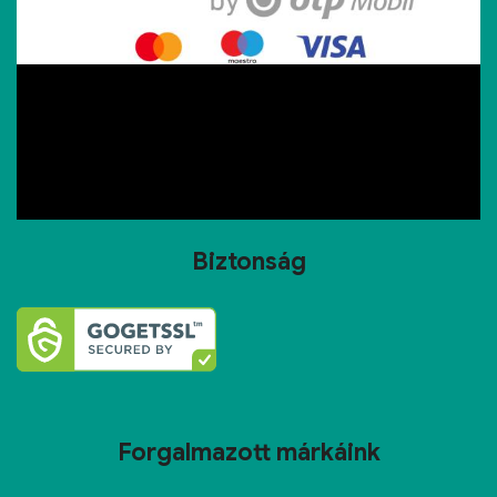
Biztonság
Forgalmazott márkáink