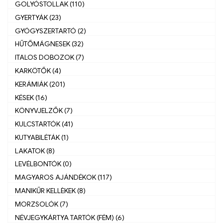
GOLYÓSTOLLAK (110)
GYERTYÁK (23)
GYÓGYSZERTARTÓ (2)
HŰTŐMÁGNESEK (32)
ITALOS DOBOZOK (7)
KARKÖTŐK (4)
KERÁMIÁK (201)
KÉSEK (16)
KÖNYVJELZŐK (7)
KULCSTARTÓK (41)
KUTYABILÉTÁK (1)
LAKATOK (8)
LEVÉLBONTÓK (0)
MAGYAROS AJÁNDÉKOK (117)
MANIKŰR KELLÈKEK (8)
MORZSOLÓK (7)
NÉVJEGYKÁRTYA TARTÓK (FÉM) (6)