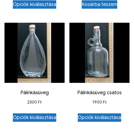
Opciók kiválasztása
Kosárba teszem
Pálinkásüveg
Pálinkásüveg csatos
2300
Ft
1900
Ft
Opciók kiválasztása
Opciók kiválasztása