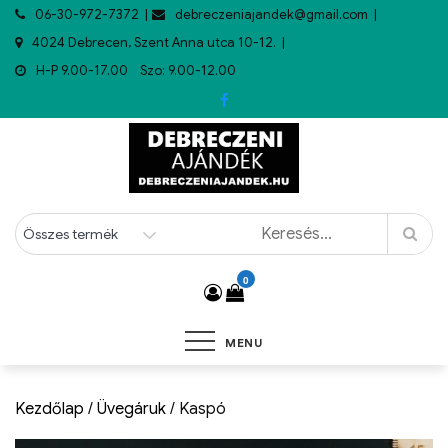
06-30-972-7372
debreczeniajandek@gmail.com
4024 Debrecen, Szent Anna utca 10-12.
H-P 9.00-17.00 Szo: 9.00-12.00
0
MENU
Kezdőlap
/
Üvegáruk
/ Kaspó