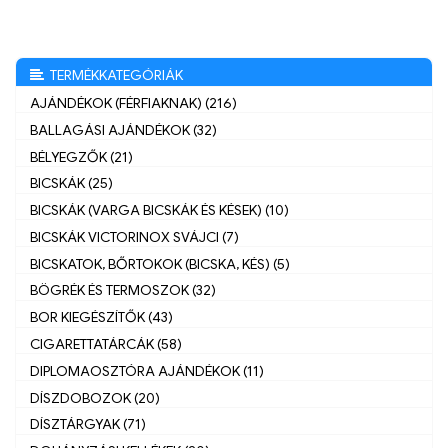
TERMÉKKATEGÓRIÁK
AJÁNDÉKOK (FÉRFIAKNAK) (216)
BALLAGÁSI AJÁNDÉKOK (32)
BÉLYEGZŐK (21)
BICSKÁK (25)
BICSKÁK (VARGA BICSKÁK ÉS KÉSEK) (10)
BICSKÁK VICTORINOX SVÁJCI (7)
BICSKATOK, BŐRTOKOK (BICSKA, KÉS) (5)
BÖGRÉK ÉS TERMOSZOK (32)
BOR KIEGÉSZÍTŐK (43)
CIGARETTATÁRCÁK (58)
DIPLOMAOSZTÓRA AJÁNDÉKOK (11)
DÍSZDOBOZOK (20)
DÍSZTÁRGYAK (71)