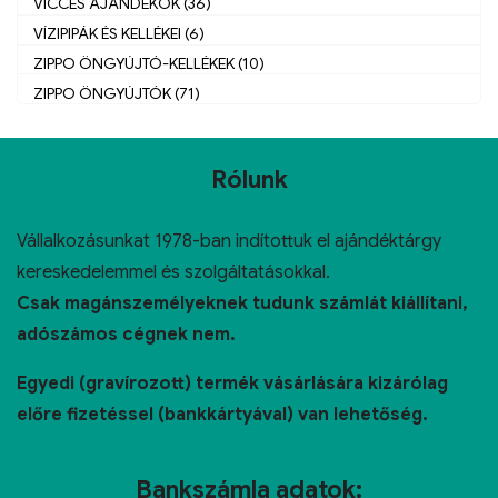
VICCES AJÁNDÉKOK (36)
VÍZIPIPÁK ÉS KELLÉKEI (6)
ZIPPO ÖNGYÚJTÓ-KELLÉKEK (10)
ZIPPO ÖNGYÚJTÓK (71)
Rólunk
Vállalkozásunkat 1978-ban indítottuk el ajándéktárgy
kereskedelemmel és szolgáltatásokkal.
Csak magánszemélyeknek tudunk számlát kiállítani,
adószámos cégnek nem.
Egyedi (gravírozott) termék vásárlására kizárólag
előre fizetéssel (bankkártyával) van lehetőség.
Bankszámla adatok: