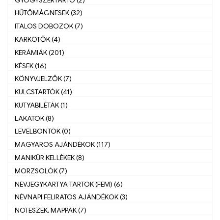
HŰTŐMÁGNESEK (32)
ITALOS DOBOZOK (7)
KARKÖTŐK (4)
KERÁMIÁK (201)
KÉSEK (16)
KÖNYVJELZŐK (7)
KULCSTARTÓK (41)
KUTYABILÉTÁK (1)
LAKATOK (8)
LEVÉLBONTÓK (0)
MAGYAROS AJÁNDÉKOK (117)
MANIKŰR KELLÈKEK (8)
MORZSOLÓK (7)
NÉVJEGYKÁRTYA TARTÓK (FÉM) (6)
NÉVNAPI FELIRATOS AJÁNDÉKOK (3)
NOTESZEK, MAPPÁK (7)