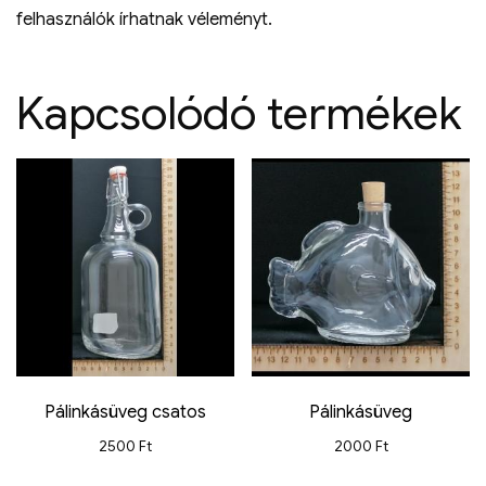
felhasználók írhatnak véleményt.
Kapcsolódó termékek
Pálinkásüveg csatos
Pálinkásüveg
2500
Ft
2000
Ft