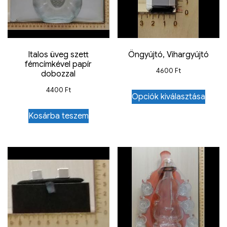
Italos üveg szett
Öngyújtó, Vihargyújtó
fémcímkével papír
4600
Ft
dobozzal
4400
Ft
Opciók kiválasztása
Kosárba teszem