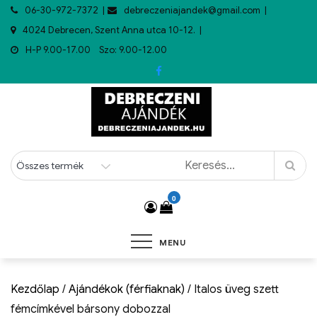
06-30-972-7372
debreczeniajandek@gmail.com
4024 Debrecen, Szent Anna utca 10-12.
H-P 9.00-17.00 Szo: 9.00-12.00
0
MENU
Kezdőlap
/
Ajándékok (férfiaknak)
/ Italos üveg szett
fémcímkével bársony dobozzal