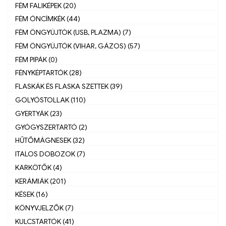
FÉM FALIKÉPEK (20)
FÉM ÓNCÍMKÉK (44)
FÉM ÖNGYÚJTÓK (USB, PLAZMA) (7)
FÉM ÖNGYÚJTÓK (VIHAR, GÁZOS) (57)
FÉM PIPÁK (0)
FÉNYKÉPTARTÓK (28)
FLASKÁK ÉS FLASKA SZETTEK (39)
GOLYÓSTOLLAK (110)
GYERTYÁK (23)
GYÓGYSZERTARTÓ (2)
HŰTŐMÁGNESEK (32)
ITALOS DOBOZOK (7)
KARKÖTŐK (4)
KERÁMIÁK (201)
KÉSEK (16)
KÖNYVJELZŐK (7)
KULCSTARTÓK (41)