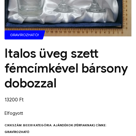
GRAVÍROZHATÓ!
Italos üveg szett
fémcímkével bársony
dobozzal
13200
Ft
Elfogyott
CIKKSZÁM:
B0338
KATEGÓRIA:
AJÁNDÉKOK (FÉRFIAKNAK)
CÍMKE:
GRAVÍROZHATÓ