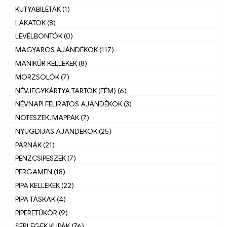
KUTYABILÉTÁK (1)
LAKATOK (8)
LEVÉLBONTÓK (0)
MAGYAROS AJÁNDÉKOK (117)
MANIKŰR KELLÈKEK (8)
MORZSOLÓK (7)
NÉVJEGYKÁRTYA TARTÓK (FÉM) (6)
NÉVNAPI FELIRATOS AJÁNDÉKOK (3)
NOTESZEK, MAPPÁK (7)
NYUGDÍJAS AJÁNDÉKOK (25)
PÁRNÁK (21)
PÉNZCSIPESZEK (7)
PERGAMEN (18)
PIPA KELLÉKEK (22)
PIPA TÁSKÁK (4)
PIPERETÜKÖR (9)
SERLEGEK,KUPÁK (76)