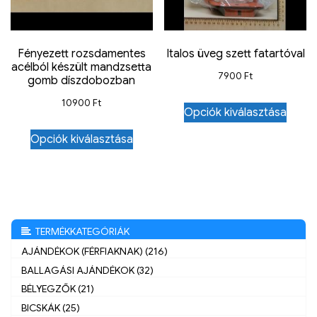
Fényezett rozsdamentes
Italos üveg szett fatartóval
acélból készült mandzsetta
7900
Ft
gomb díszdobozban
10900
Ft
Opciók kiválasztása
Opciók kiválasztása
TERMÉKKATEGÓRIÁK
AJÁNDÉKOK (FÉRFIAKNAK) (216)
BALLAGÁSI AJÁNDÉKOK (32)
BÉLYEGZŐK (21)
BICSKÁK (25)