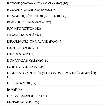
BICSKÁK (VARGA BICSKÁK ÉS KÉSEK) (10)
BICSKÁK VICTORINOX SVÁJCI (7)
BICSKATOK, BŐRTOKOK (BICSKA, KÉS) (5)
BÖGRÉK ÉS TERMOSZOK (32)
BOR KIEGÉSZÍTŐK (43)
CIGARETTATÁRCÁK (60)
DIPLOMAOSZTÓRA AJÁNDÉKOK (11)
DÍSZDOBOZOK (20)
DÍSZTÁRGYAK (71)
DOHÁNYZÁSI KELLÉKEK (20)
EGYÉB AJÁNDÉKOK (239)
EGYEDI MEGRENDELÉS (TELEFONOS EGYEZTETÉS ALAPJÁN)
(1)
ÉKSZERTARTÓK (32)
ÉRMEK (7)
ESKÜVŐI AJÁNDÉKOK (23)
FAPIPÁK BRUYERE (25)