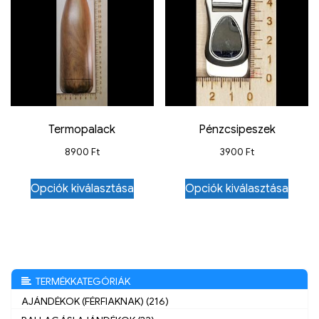
Termopalack
Pénzcsipeszek
8900
Ft
3900
Ft
Opciók kiválasztása
Opciók kiválasztása
TERMÉKKATEGÓRIÁK
AJÁNDÉKOK (FÉRFIAKNAK) (216)