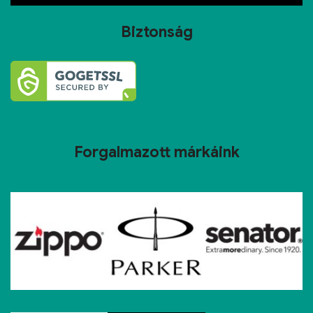
Biztonság
Forgalmazott márkáink