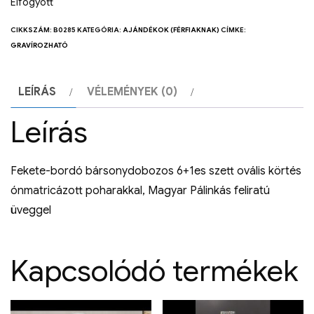
Elfogyott
CIKKSZÁM:
B0285
KATEGÓRIA:
AJÁNDÉKOK (FÉRFIAKNAK)
CÍMKE:
GRAVÍROZHATÓ
LEÍRÁS
VÉLEMÉNYEK (0)
Leírás
Fekete-bordó bársonydobozos 6+1es szett ovális körtés
ónmatricázott poharakkal, Magyar Pálinkás feliratú
üveggel
Kapcsolódó termékek