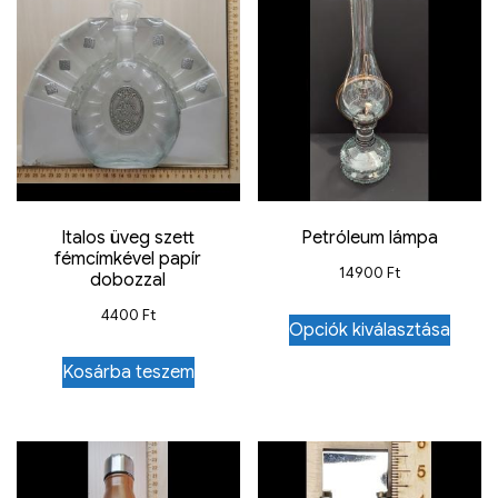
Italos üveg szett
Petróleum lámpa
fémcímkével papír
14900
Ft
dobozzal
4400
Ft
Opciók kiválasztása
Kosárba teszem