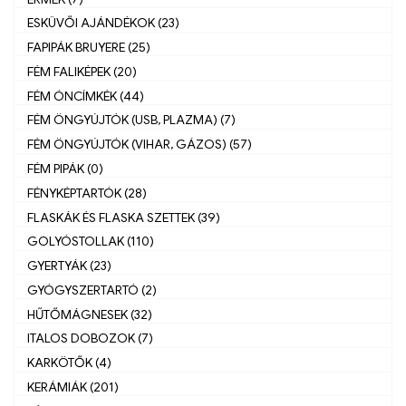
ESKÜVŐI AJÁNDÉKOK (23)
FAPIPÁK BRUYERE (25)
FÉM FALIKÉPEK (20)
FÉM ÓNCÍMKÉK (44)
FÉM ÖNGYÚJTÓK (USB, PLAZMA) (7)
FÉM ÖNGYÚJTÓK (VIHAR, GÁZOS) (57)
FÉM PIPÁK (0)
FÉNYKÉPTARTÓK (28)
FLASKÁK ÉS FLASKA SZETTEK (39)
GOLYÓSTOLLAK (110)
GYERTYÁK (23)
GYÓGYSZERTARTÓ (2)
HŰTŐMÁGNESEK (32)
ITALOS DOBOZOK (7)
KARKÖTŐK (4)
KERÁMIÁK (201)