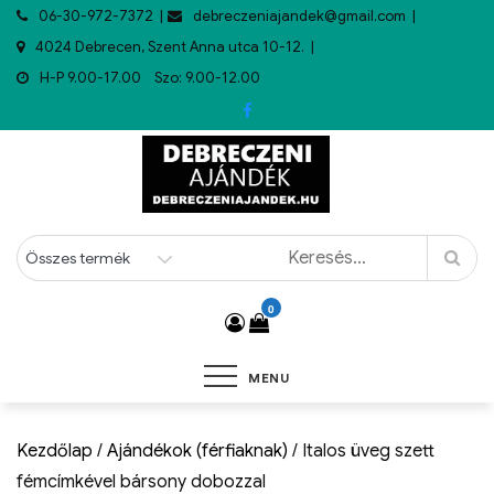
06-30-972-7372
debreczeniajandek@gmail.com
4024 Debrecen, Szent Anna utca 10-12.
H-P 9.00-17.00 Szo: 9.00-12.00
0
MENU
Kezdőlap
/
Ajándékok (férfiaknak)
/ Italos üveg szett
fémcímkével bársony dobozzal