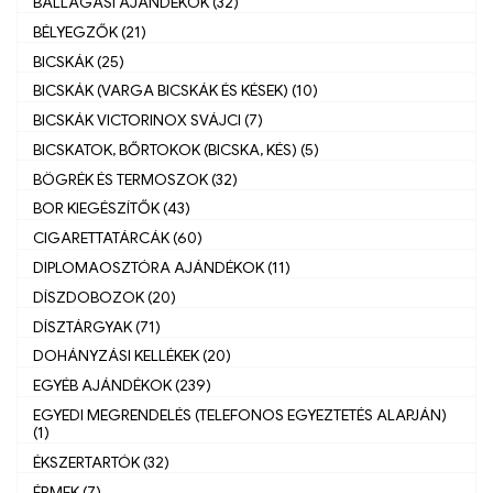
BALLAGÁSI AJÁNDÉKOK (32)
BÉLYEGZŐK (21)
BICSKÁK (25)
BICSKÁK (VARGA BICSKÁK ÉS KÉSEK) (10)
BICSKÁK VICTORINOX SVÁJCI (7)
BICSKATOK, BŐRTOKOK (BICSKA, KÉS) (5)
BÖGRÉK ÉS TERMOSZOK (32)
BOR KIEGÉSZÍTŐK (43)
CIGARETTATÁRCÁK (60)
DIPLOMAOSZTÓRA AJÁNDÉKOK (11)
DÍSZDOBOZOK (20)
DÍSZTÁRGYAK (71)
DOHÁNYZÁSI KELLÉKEK (20)
EGYÉB AJÁNDÉKOK (239)
EGYEDI MEGRENDELÉS (TELEFONOS EGYEZTETÉS ALAPJÁN)
(1)
ÉKSZERTARTÓK (32)
ÉRMEK (7)