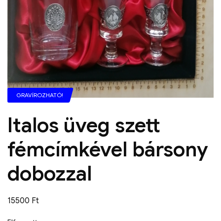
GRAVÍROZHATÓ!
Italos üveg szett
fémcímkével bársony
dobozzal
15500
Ft