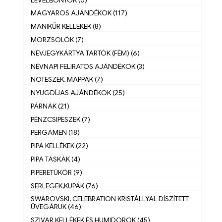
MAGYAROS AJÁNDÉKOK (117)
MANIKŰR KELLÈKEK (8)
MORZSOLÓK (7)
NÉVJEGYKÁRTYA TARTÓK (FÉM) (6)
NÉVNAPI FELIRATOS AJÁNDÉKOK (3)
NOTESZEK, MAPPÁK (7)
NYUGDÍJAS AJÁNDÉKOK (25)
PÁRNÁK (21)
PÉNZCSIPESZEK (7)
PERGAMEN (18)
PIPA KELLÉKEK (22)
PIPA TÁSKÁK (4)
PIPERETÜKÖR (9)
SERLEGEK,KUPÁK (76)
SWAROVSKI, CELEBRATION KRISTÁLLYAL DÍSZÍTETT
ÜVEGÁRUK (46)
SZIVAR KELLÉKEK ÉS HUMIDOROK (45)