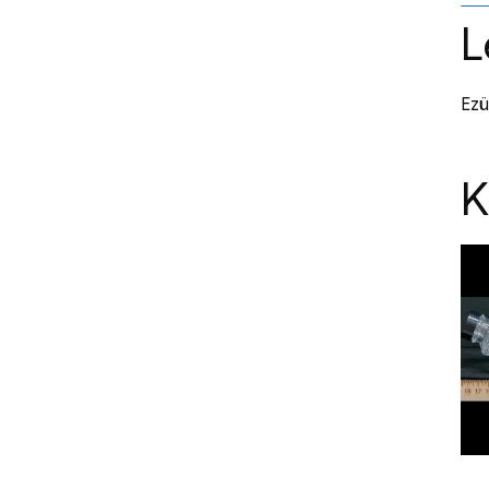
L
Ezü
K