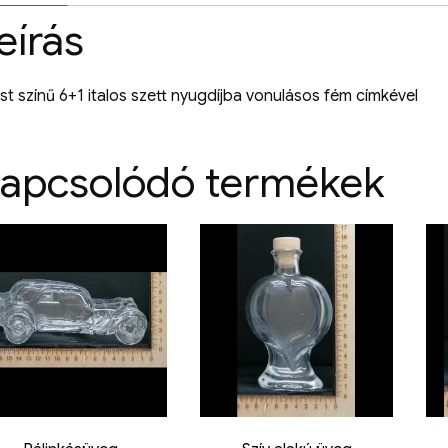
eírás
st színű 6+1 italos szett nyugdíjba vonulásos fém címkével
apcsolódó termékek