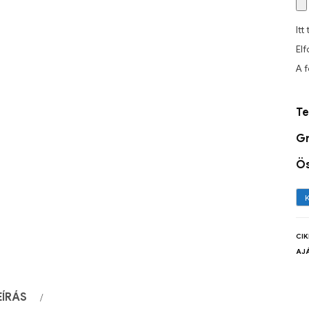
Itt
Elf
A 
Te
Gr
Ö
CI
AJ
EÍRÁS