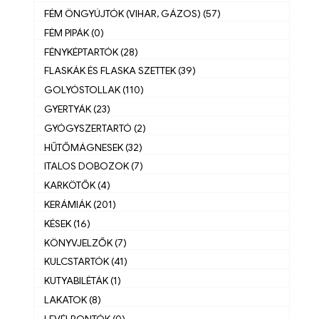
FÉM ÖNGYÚJTÓK (VIHAR, GÁZOS) (57)
FÉM PIPÁK (0)
FÉNYKÉPTARTÓK (28)
FLASKÁK ÉS FLASKA SZETTEK (39)
GOLYÓSTOLLAK (110)
GYERTYÁK (23)
GYÓGYSZERTARTÓ (2)
HŰTŐMÁGNESEK (32)
ITALOS DOBOZOK (7)
KARKÖTŐK (4)
KERÁMIÁK (201)
KÉSEK (16)
KÖNYVJELZŐK (7)
KULCSTARTÓK (41)
KUTYABILÉTÁK (1)
LAKATOK (8)
LEVÉLBONTÓK (0)