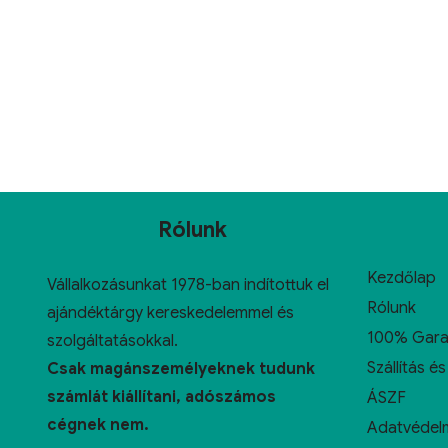
Rólunk
Kezdőlap
Vállalkozásunkat 1978-ban indítottuk el
Rólunk
ajándéktárgy kereskedelemmel és
100% Gara
szolgáltatásokkal.
Szállítás és
Csak magánszemélyeknek tudunk
számlát kiállítani, adószámos
ÁSZF
cégnek nem.
Adatvédelm