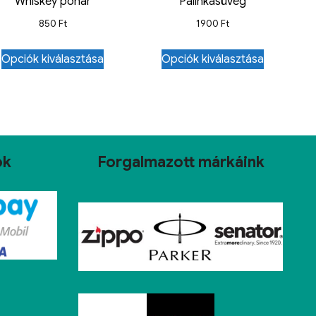
Whiskey pohár
Pálinkásüveg
850
Ft
1900
Ft
Opciók kiválasztása
Opciók kiválasztása
ok
Forgalmazott márkáink