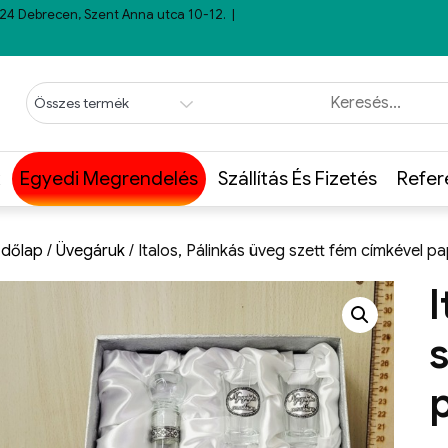
24 Debrecen, Szent Anna utca 10-12.
Egyedi Megrendelés
Szállítás És Fizetés
Refer
dőlap
/
Üvegáruk
/ Italos, Pálinkás üveg szett fém címkével 
I