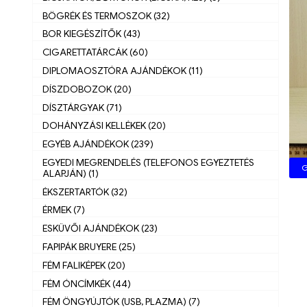
BÖGRÉK ÉS TERMOSZOK (32)
BOR KIEGÉSZÍTŐK (43)
CIGARETTATÁRCÁK (60)
DIPLOMAOSZTÓRA AJÁNDÉKOK (11)
DÍSZDOBOZOK (20)
DÍSZTÁRGYAK (71)
DOHÁNYZÁSI KELLÉKEK (20)
EGYÉB AJÁNDÉKOK (239)
EGYEDI MEGRENDELÉS (TELEFONOS EGYEZTETÉS
G
ALAPJÁN) (1)
ÉKSZERTARTÓK (32)
ÉRMEK (7)
ESKÜVŐI AJÁNDÉKOK (23)
FAPIPÁK BRUYERE (25)
FÉM FALIKÉPEK (20)
FÉM ÓNCÍMKÉK (44)
FÉM ÖNGYÚJTÓK (USB, PLAZMA) (7)