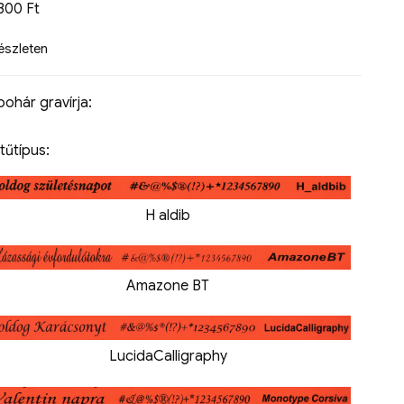
7300
Ft
készleten
 pohár gravírja:
tűtípus:
H aldib
Amazone BT
LucidaCalligraphy