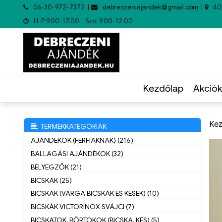
06-30-972-7372
debreczeniajandek@gmail.com
40
H-P 9.00-17.00 Szo: 9.00-12.00
Kezdőlap
Akciók
Kez
TERMÉKKATEGÓRIÁK
AJÁNDÉKOK (FÉRFIAKNAK) (216)
BALLAGÁSI AJÁNDÉKOK (32)
BÉLYEGZŐK (21)
BICSKÁK (25)
BICSKÁK (VARGA BICSKÁK ÉS KÉSEK) (10)
BICSKÁK VICTORINOX SVÁJCI (7)
BICSKATOK, BŐRTOKOK (BICSKA, KÉS) (5)