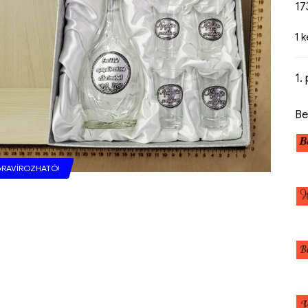
1
1 
1.
Be
RAVÍROZHATÓ!