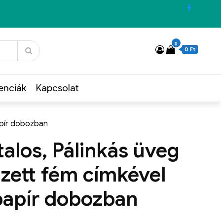
0
0 Ft
enciák
Kapcsolat
papír dobozban
talos, Pálinkás üveg
szett fém címkével
papír dobozban