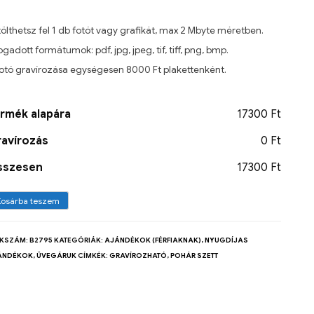
 tölthetsz fel 1 db fotót vagy grafikát, max 2 Mbyte méretben.
ogadott formátumok: pdf, jpg, jpeg, tif, tiff, png, bmp.
fotó gravírozása egységesen 8000 Ft plakettenként.
rmék alapára
17300 Ft
avírozás
0 Ft
sszesen
17300 Ft
Kosárba teszem
KKSZÁM:
B2795
KATEGÓRIÁK:
AJÁNDÉKOK (FÉRFIAKNAK)
,
NYUGDÍJAS
ÁNDÉKOK
,
ÜVEGÁRUK
CÍMKÉK:
GRAVÍROZHATÓ
,
POHÁR SZETT