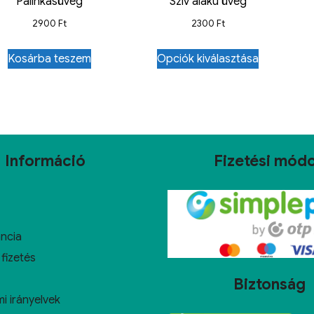
Pálinkásüveg
Szív alakú üveg
2900
Ft
2300
Ft
Kosárba teszem
Opciók kiválasztása
Információ
Fizetési mód
ncia
 fizetés
Biztonság
i irányelvek