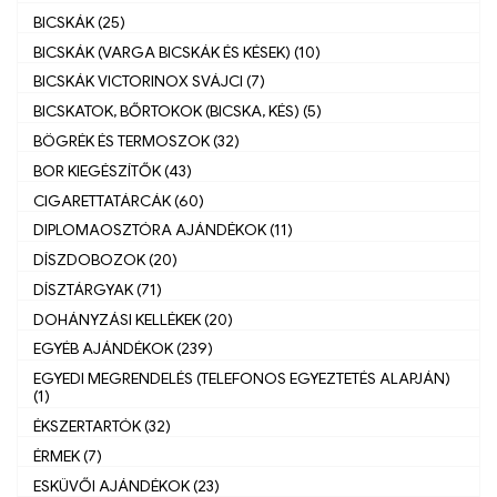
BICSKÁK (25)
BICSKÁK (VARGA BICSKÁK ÉS KÉSEK) (10)
BICSKÁK VICTORINOX SVÁJCI (7)
BICSKATOK, BŐRTOKOK (BICSKA, KÉS) (5)
BÖGRÉK ÉS TERMOSZOK (32)
BOR KIEGÉSZÍTŐK (43)
CIGARETTATÁRCÁK (60)
DIPLOMAOSZTÓRA AJÁNDÉKOK (11)
DÍSZDOBOZOK (20)
DÍSZTÁRGYAK (71)
DOHÁNYZÁSI KELLÉKEK (20)
EGYÉB AJÁNDÉKOK (239)
EGYEDI MEGRENDELÉS (TELEFONOS EGYEZTETÉS ALAPJÁN)
(1)
ÉKSZERTARTÓK (32)
ÉRMEK (7)
ESKÜVŐI AJÁNDÉKOK (23)