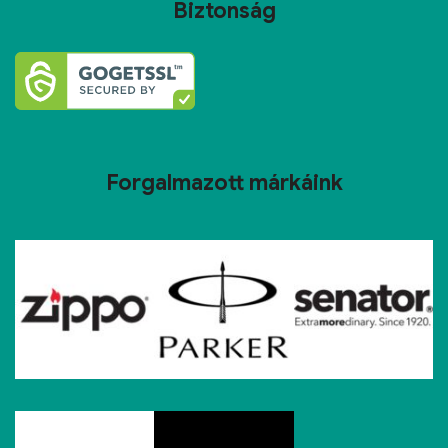
Biztonság
Forgalmazott márkáink