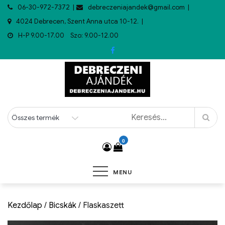
06-30-972-7372
debreczeniajandek@gmail.com
4024 Debrecen, Szent Anna utca 10-12.
H-P 9.00-17.00 Szo: 9.00-12.00
0
MENU
Kezdőlap
/
Bicskák
/ Flaskaszett