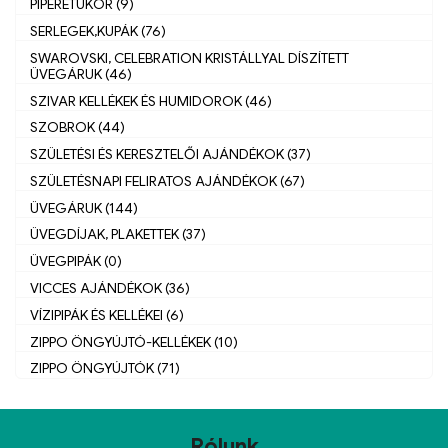
PIPERETÜKÖR (9)
SERLEGEK,KUPÁK (76)
SWAROVSKI, CELEBRATION KRISTÁLLYAL DÍSZÍTETT
ÜVEGÁRUK (46)
SZIVAR KELLÉKEK ÉS HUMIDOROK (46)
SZOBROK (44)
SZÜLETÉSI ÉS KERESZTELŐI AJÁNDÉKOK (37)
SZÜLETÉSNAPI FELIRATOS AJÁNDÉKOK (67)
ÜVEGÁRUK (144)
ÜVEGDÍJAK, PLAKETTEK (37)
ÜVEGPIPÁK (0)
VICCES AJÁNDÉKOK (36)
VÍZIPIPÁK ÉS KELLÉKEI (6)
ZIPPO ÖNGYÚJTÓ-KELLÉKEK (10)
ZIPPO ÖNGYÚJTÓK (71)
Rólunk