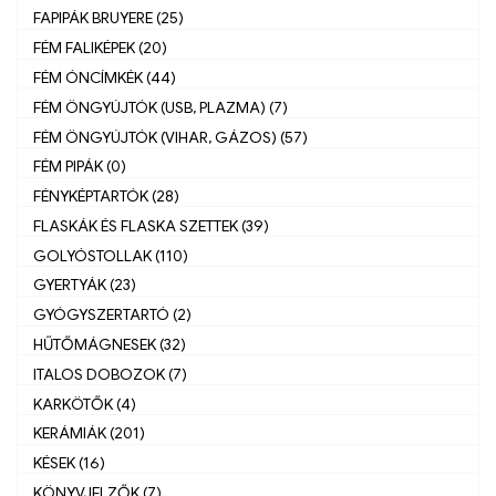
FAPIPÁK BRUYERE (25)
FÉM FALIKÉPEK (20)
FÉM ÓNCÍMKÉK (44)
FÉM ÖNGYÚJTÓK (USB, PLAZMA) (7)
FÉM ÖNGYÚJTÓK (VIHAR, GÁZOS) (57)
FÉM PIPÁK (0)
FÉNYKÉPTARTÓK (28)
FLASKÁK ÉS FLASKA SZETTEK (39)
GOLYÓSTOLLAK (110)
GYERTYÁK (23)
GYÓGYSZERTARTÓ (2)
HŰTŐMÁGNESEK (32)
ITALOS DOBOZOK (7)
KARKÖTŐK (4)
KERÁMIÁK (201)
KÉSEK (16)
KÖNYVJELZŐK (7)