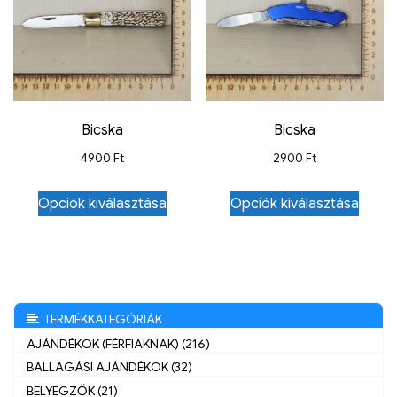
Bicska
Bicska
4900
Ft
2900
Ft
Opciók kiválasztása
Opciók kiválasztása
TERMÉKKATEGÓRIÁK
AJÁNDÉKOK (FÉRFIAKNAK) (216)
BALLAGÁSI AJÁNDÉKOK (32)
BÉLYEGZŐK (21)