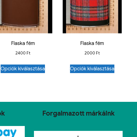
Flaska fém
Flaska fém
2400
Ft
2000
Ft
Opciók kiválasztása
Opciók kiválasztása
ok
Forgalmazott márkáink