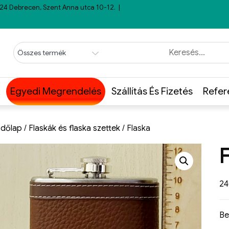
24 Debrecen, Szent Anna utca 10-12.
Egyedi Megrendelés
Szállítás És Fizetés
Refer
dőlap
/
Flaskák és flaska szettek
/ Flaska
2
Be