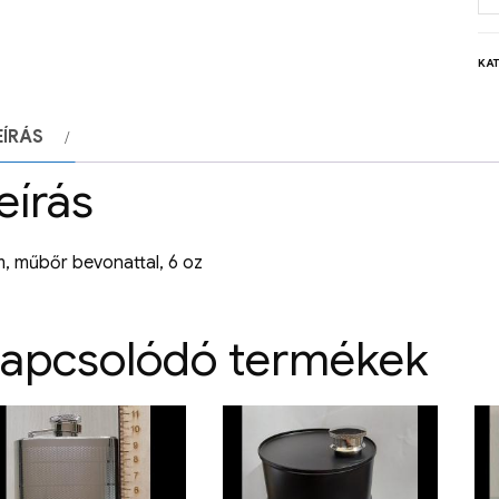
KA
EÍRÁS
eírás
, műbőr bevonattal, 6 oz
apcsolódó termékek