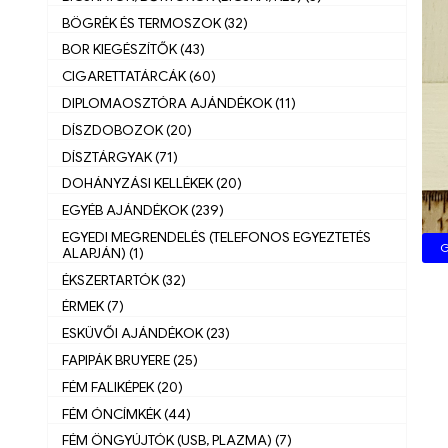
BÖGRÉK ÉS TERMOSZOK (32)
BOR KIEGÉSZÍTŐK (43)
CIGARETTATÁRCÁK (60)
DIPLOMAOSZTÓRA AJÁNDÉKOK (11)
DÍSZDOBOZOK (20)
DÍSZTÁRGYAK (71)
DOHÁNYZÁSI KELLÉKEK (20)
EGYÉB AJÁNDÉKOK (239)
EGYEDI MEGRENDELÉS (TELEFONOS EGYEZTETÉS
G
ALAPJÁN) (1)
ÉKSZERTARTÓK (32)
ÉRMEK (7)
ESKÜVŐI AJÁNDÉKOK (23)
FAPIPÁK BRUYERE (25)
FÉM FALIKÉPEK (20)
FÉM ÓNCÍMKÉK (44)
FÉM ÖNGYÚJTÓK (USB, PLAZMA) (7)