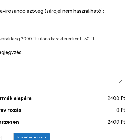
avírozandó szöveg (zárójel nem használható):
 karakterig 2000 Ft, utána karakterenként +50 Ft.
gjegyzés:
rmék alapára
2400 Ft
avírozás
0 Ft
sszesen
2400 Ft
Kosárba teszem