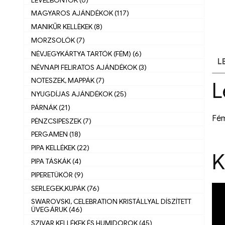
MAGYAROS AJÁNDÉKOK (117)
MANIKŰR KELLÈKEK (8)
MORZSOLÓK (7)
NÉVJEGYKÁRTYA TARTÓK (FÉM) (6)
L
NÉVNAPI FELIRATOS AJÁNDÉKOK (3)
NOTESZEK, MAPPÁK (7)
L
NYUGDÍJAS AJÁNDÉKOK (25)
PÁRNÁK (21)
Fém
PÉNZCSIPESZEK (7)
PERGAMEN (18)
PIPA KELLÉKEK (22)
K
PIPA TÁSKÁK (4)
PIPERETÜKÖR (9)
SERLEGEK,KUPÁK (76)
SWAROVSKI, CELEBRATION KRISTÁLLYAL DÍSZÍTETT
ÜVEGÁRUK (46)
SZIVAR KELLÉKEK ÉS HUMIDOROK (45)