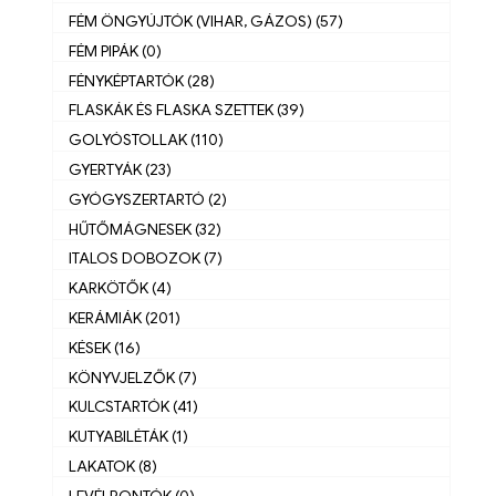
FÉM ÖNGYÚJTÓK (VIHAR, GÁZOS) (57)
FÉM PIPÁK (0)
FÉNYKÉPTARTÓK (28)
FLASKÁK ÉS FLASKA SZETTEK (39)
GOLYÓSTOLLAK (110)
GYERTYÁK (23)
GYÓGYSZERTARTÓ (2)
HŰTŐMÁGNESEK (32)
ITALOS DOBOZOK (7)
KARKÖTŐK (4)
KERÁMIÁK (201)
KÉSEK (16)
KÖNYVJELZŐK (7)
KULCSTARTÓK (41)
KUTYABILÉTÁK (1)
LAKATOK (8)
LEVÉLBONTÓK (0)