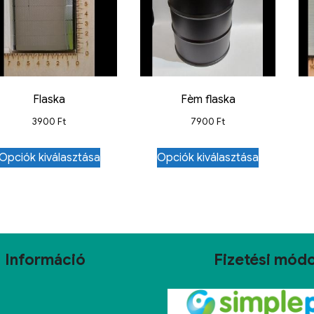
Flaska
Fèm flaska
3900
Ft
7900
Ft
Opciók kiválasztása
Opciók kiválasztása
Információ
Fizetési mód