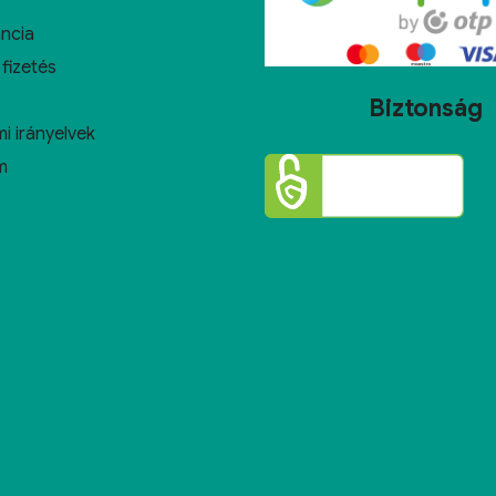
ncia
 fizetés
Biztonság
i irányelvek
m