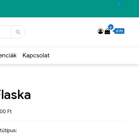
0
0 Ft
enciák
Kapcsolat
Flaska
400
Ft
tűtípus: