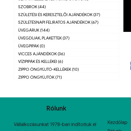
SZOBROK (44)
SZÜLETÉSI ÉS KERESZTELŐI AJÁNDÉKOK (37)
SZÜLETÉSNAPI FELIRATOS AJÁNDÉKOK (67)
ÜVEGÁRUK (144)
ÜVEGDÍJAK, PLAKETTEK (37)
ÜVEGPIPÁK (0)
VICCES AJÁNDÉKOK (36)
VÍZIPIPÁK ÉS KELLÉKEI (6)
ZIPPO ÖNGYÚJTÓ-KELLÉKEK (10)
ZIPPO ÖNGYÚJTÓK (71)
Rólunk
Kezdőlap
Vállalkozásunkat 1978-ban indítottuk el