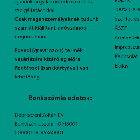
Rólunk
ajándéktárgy kereskedelemmel és
100% Gara
szolgáltatásokkal.
Szállítás és
Csak magánszemélyeknek tudunk
számlát kiállítani, adószámos
ÁSZF
cégnek nem.
Adatvédelm
Impresszu
Egyedi (gravírozott) termék
Kapcsolat
vásárlására kizárólag előre
Elállás
fizetéssel (bankkártyával) van
lehetőség.
Bankszámla adatok:
Debreczeni Zoltán EV
Bankszámlaszám: 10918001-
00000108-86860001