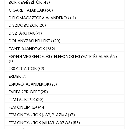
BOR KIEGÉSZÍTŐK (43)
CIGARETTATÁRCÁK (60)
DIPLOMAOSZTÓRA AJÁNDÉKOK (11)
DÍSZDOBOZOK (20)
DÍSZTÁRGYAK (71)
DOHÁNYZÁSI KELLÉKEK (20)
EGYÉB AJÁNDÉKOK (239)
EGYEDI MEGRENDELÉS (TELEFONOS EGYEZTETÉS ALAPJÁN)
(1)
ÉKSZERTARTÓK (32)
ÉRMEK (7)
ESKÜVŐI AJÁNDÉKOK (23)
FAPIPÁK BRUYERE (25)
FÉM FALIKÉPEK (20)
FÉM ÓNCÍMKÉK (44)
FÉM ÖNGYÚJTÓK (USB, PLAZMA) (7)
FÉM ÖNGYÚJTÓK (VIHAR, GÁZOS) (57)