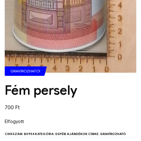
GRAVÍROZHATÓ!
Fém persely
700
Ft
Elfogyott
CIKKSZÁM:
B0954
KATEGÓRIA:
EGYÉB AJÁNDÉKOK
CÍMKE:
GRAVÍROZHATÓ