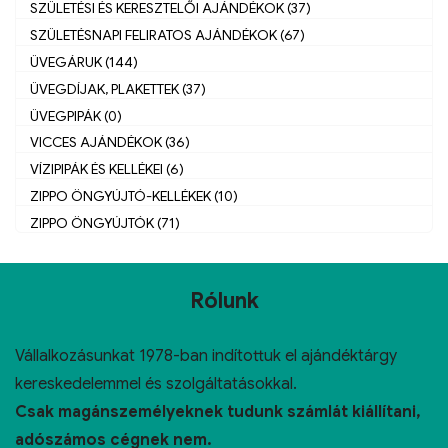
SZÜLETÉSI ÉS KERESZTELŐI AJÁNDÉKOK (37)
SZÜLETÉSNAPI FELIRATOS AJÁNDÉKOK (67)
ÜVEGÁRUK (144)
ÜVEGDÍJAK, PLAKETTEK (37)
ÜVEGPIPÁK (0)
VICCES AJÁNDÉKOK (36)
VÍZIPIPÁK ÉS KELLÉKEI (6)
ZIPPO ÖNGYÚJTÓ-KELLÉKEK (10)
ZIPPO ÖNGYÚJTÓK (71)
Rólunk
Vállalkozásunkat 1978-ban indítottuk el ajándéktárgy
kereskedelemmel és szolgáltatásokkal.
Csak magánszemélyeknek tudunk számlát kiállítani,
adószámos cégnek nem.