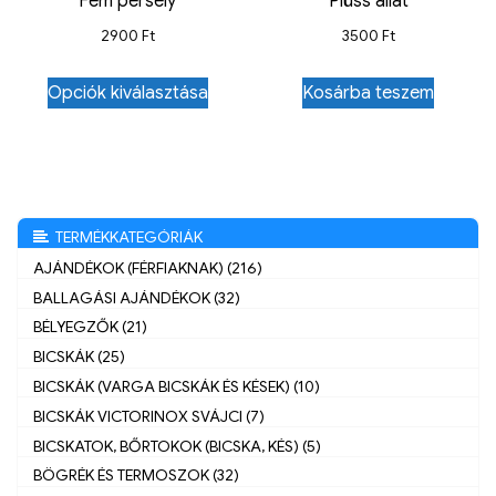
Fém persely
Plüss állat
2900
Ft
3500
Ft
Opciók kiválasztása
Kosárba teszem
TERMÉKKATEGÓRIÁK
AJÁNDÉKOK (FÉRFIAKNAK) (216)
BALLAGÁSI AJÁNDÉKOK (32)
BÉLYEGZŐK (21)
BICSKÁK (25)
BICSKÁK (VARGA BICSKÁK ÉS KÉSEK) (10)
BICSKÁK VICTORINOX SVÁJCI (7)
BICSKATOK, BŐRTOKOK (BICSKA, KÉS) (5)
BÖGRÉK ÉS TERMOSZOK (32)