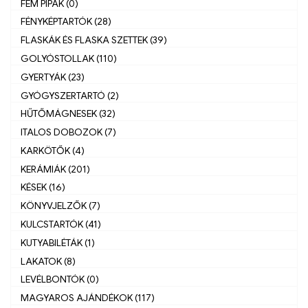
FÉM PIPÁK (0)
FÉNYKÉPTARTÓK (28)
FLASKÁK ÉS FLASKA SZETTEK (39)
GOLYÓSTOLLAK (110)
GYERTYÁK (23)
GYÓGYSZERTARTÓ (2)
HŰTŐMÁGNESEK (32)
ITALOS DOBOZOK (7)
KARKÖTŐK (4)
KERÁMIÁK (201)
KÉSEK (16)
KÖNYVJELZŐK (7)
KULCSTARTÓK (41)
KUTYABILÉTÁK (1)
LAKATOK (8)
LEVÉLBONTÓK (0)
MAGYAROS AJÁNDÉKOK (117)