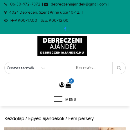
06-30-972-7372
debreczeniajandek@gmail.com
4024 Debrecen, Szent Anna utca 10-12.
H-P 9.00-17.00 Szo: 9.00-12.00
0
MENU
Kezdőlap
/
Egyéb ajándékok
/ Fém persely