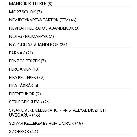
MANIKŰR KELLÈKEK (8)
MORZSOLÓK (7)
NÉVJEGYKÁRTYA TARTÓK (FÉM) (6)
NÉVNAPI FELIRATOS AJÁNDÉKOK (3)
NOTESZEK, MAPPÁK (7)
NYUGDÍJAS AJÁNDÉKOK (25)
PÁRNÁK (21)
PÉNZCSIPESZEK (7)
PERGAMEN (18)
PIPA KELLÉKEK (22)
PIPA TÁSKÁK (4)
PIPERETÜKÖR (9)
SERLEGEK,KUPÁK (76)
SWAROVSKI, CELEBRATION KRISTÁLLYAL DÍSZÍTETT
ÜVEGÁRUK (46)
SZIVAR KELLÉKEK ÉS HUMIDOROK (45)
SZOBROK (44)