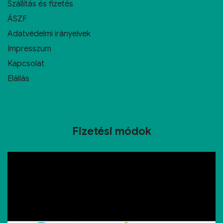
Szállítás és fizetés
ÁSZF
Adatvédelmi irányelvek
Impresszum
Kapcsolat
Elállás
Fizetési módok