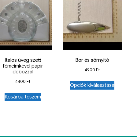
Italos üveg szett
Bor és sörnyitó
fémcímkével papír
4900
Ft
dobozzal
4400
Ft
Opciók kiválasztása
Kosárba teszem