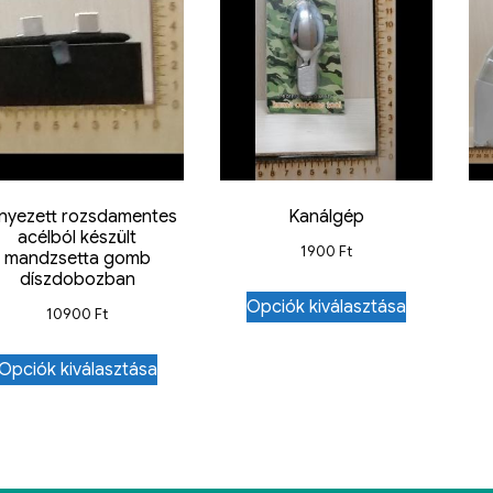
nyezett rozsdamentes
Kanálgép
acélból készült
1900
Ft
mandzsetta gomb
díszdobozban
Opciók kiválasztása
10900
Ft
Opciók kiválasztása