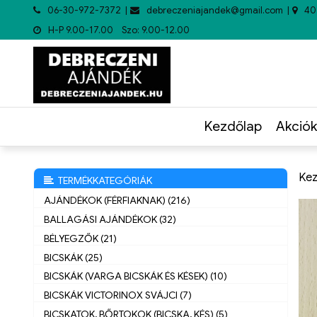
06-30-972-7372
debreczeniajandek@gmail.com
40
H-P 9.00-17.00 Szo: 9.00-12.00
Kezdőlap
Akciók
Kez
TERMÉKKATEGÓRIÁK
AJÁNDÉKOK (FÉRFIAKNAK) (216)
BALLAGÁSI AJÁNDÉKOK (32)
BÉLYEGZŐK (21)
BICSKÁK (25)
BICSKÁK (VARGA BICSKÁK ÉS KÉSEK) (10)
BICSKÁK VICTORINOX SVÁJCI (7)
BICSKATOK, BŐRTOKOK (BICSKA, KÉS) (5)