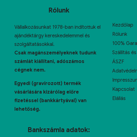
Rólunk
Kezdőlap
Vállalkozásunkat 1978-ban indítottuk el
Rólunk
ajándéktárgy kereskedelemmel és
100% Gara
szolgáltatásokkal.
Szállítás és
Csak magánszemélyeknek tudunk
számlát kiállítani, adószámos
ÁSZF
cégnek nem.
Adatvédelm
Impresszu
Egyedi (gravírozott) termék
Kapcsolat
vásárlására kizárólag előre
Elállás
fizetéssel (bankkártyával) van
lehetőség.
Bankszámla adatok: