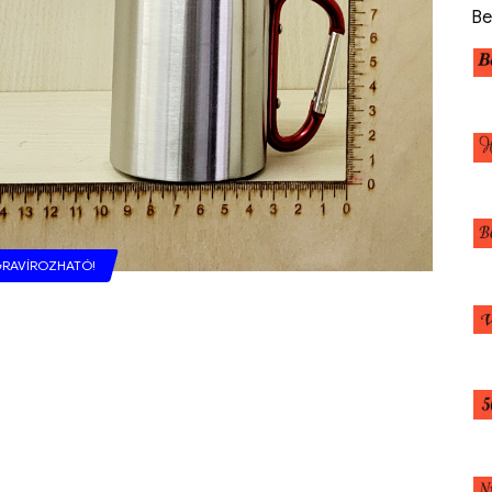
Be
RAVÍROZHATÓ!