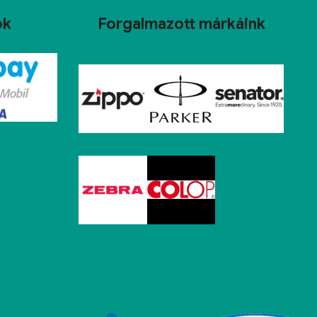
ok
Forgalmazott márkáink