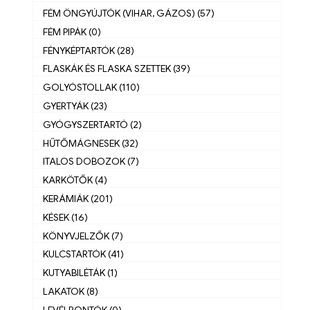
FÉM ÖNGYÚJTÓK (VIHAR, GÁZOS) (57)
FÉM PIPÁK (0)
FÉNYKÉPTARTÓK (28)
FLASKÁK ÉS FLASKA SZETTEK (39)
GOLYÓSTOLLAK (110)
GYERTYÁK (23)
GYÓGYSZERTARTÓ (2)
HŰTŐMÁGNESEK (32)
ITALOS DOBOZOK (7)
KARKÖTŐK (4)
KERÁMIÁK (201)
KÉSEK (16)
KÖNYVJELZŐK (7)
KULCSTARTÓK (41)
KUTYABILÉTÁK (1)
LAKATOK (8)
LEVÉLBONTÓK (0)