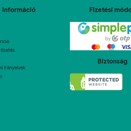
Információ
Fizetési mód
ncia
 fizetés
Biztonság
i irányelvek
m