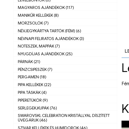
MAGYAROS AJÁNDÉKOK (117)
MANIKŰR KELLÈKEK (8)
MORZSOLÓK (7)
NÉVJEGYKÁRTYA TARTÓK (FÉM) (6)
NÉVNAPI FELIRATOS AJÁNDÉKOK (3)
NOTESZEK, MAPPÁK (7)
L
NYUGDÍJAS AJÁNDÉKOK (25)
PÁRNÁK (21)
L
PÉNZCSIPESZEK (7)
PERGAMEN (18)
Fém
PIPA KELLÉKEK (22)
PIPA TÁSKÁK (4)
PIPERETÜKÖR (9)
K
SERLEGEK,KUPÁK (76)
SWAROVSKI, CELEBRATION KRISTÁLLYAL DÍSZÍTETT
ÜVEGÁRUK (46)
SZIVAR KELLÉKEK ÉS HUMIDOROK (46)