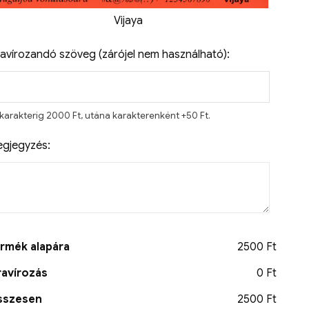
Vijaya
avírozandó szöveg (zárójel nem használható):
 karakterig 2000 Ft, utána karakterenként +50 Ft.
gjegyzés:
rmék alapára
2500 Ft
avírozás
0 Ft
sszesen
2500 Ft