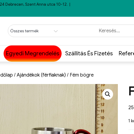
24 Debrecen, Szent Anna utca 10-12.
Egyedi Megrendelés
Szállítás És Fizetés
Refer
dőlap
/
Ajándékok (férfiaknak)
/ Fém bögre
2
1 