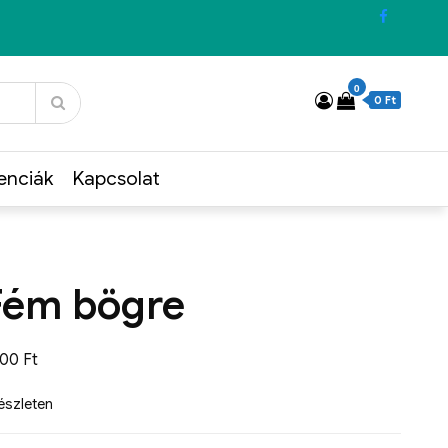
0
0 Ft
enciák
Kapcsolat
Fém bögre
500
Ft
készleten