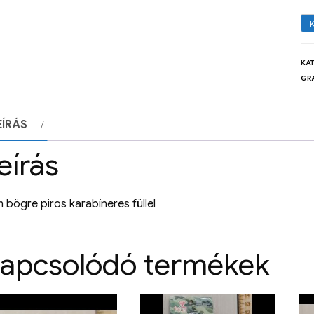
KA
GR
EÍRÁS
eírás
 bögre piros karabíneres füllel
apcsolódó termékek