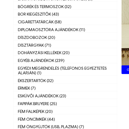
BÖGRÉK ÉS TERMOSZOK (32)
BOR KIEGÉSZÍTŐK (43)
CIGARETTATÁRCÁK (58)
DIPLOMAOSZTÓRA AJÁNDÉKOK (11)
DÍSZDOBOZOK (20)
DÍSZTÁRGYAK (71)
DOHÁNYZÁSI KELLÉKEK (20)
EGYÉB AJÁNDÉKOK (239)
EGYEDI MEGRENDELÉS (TELEFONOS EGYEZTETÉS
G
ALAPJÁN) (1)
ÉKSZERTARTÓK (32)
ÉRMEK (7)
ESKÜVŐI AJÁNDÉKOK (23)
FAPIPÁK BRUYERE (25)
FÉM FALIKÉPEK (20)
FÉM ÓNCÍMKÉK (44)
FÉM ÖNGYÚJTÓK (USB, PLAZMA) (7)