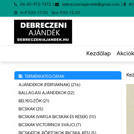
06-30-972-7372
debreczeniajandek@gmail.com
40
H-P 9.00-17.00 Szo: 9.00-12.00
Kezdőlap
Akciók
Kez
TERMÉKKATEGÓRIÁK
AJÁNDÉKOK (FÉRFIAKNAK) (216)
BALLAGÁSI AJÁNDÉKOK (32)
BÉLYEGZŐK (21)
BICSKÁK (25)
BICSKÁK (VARGA BICSKÁK ÉS KÉSEK) (10)
BICSKÁK VICTORINOX SVÁJCI (7)
BICSKATOK, BŐRTOKOK (BICSKA, KÉS) (5)