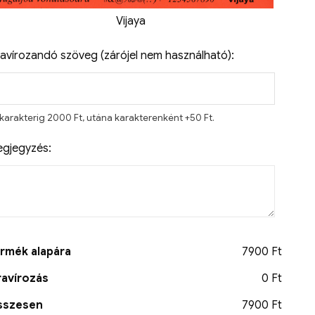
Vijaya
avírozandó szöveg (zárójel nem használható):
 karakterig 2000 Ft, utána karakterenként +50 Ft.
gjegyzés:
rmék alapára
7900 Ft
avírozás
0 Ft
sszesen
7900 Ft