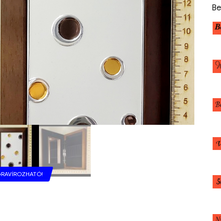
Be
RAVÍROZHATÓ!