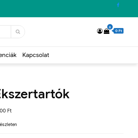
0
0 Ft
enciák
Kapcsolat
Ékszertartók
900
Ft
készleten