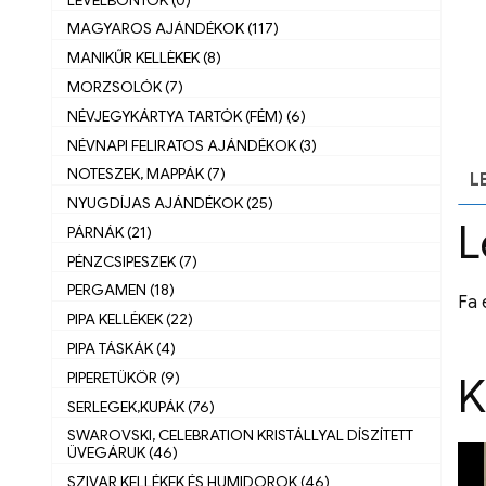
MAGYAROS AJÁNDÉKOK (117)
MANIKŰR KELLÈKEK (8)
MORZSOLÓK (7)
NÉVJEGYKÁRTYA TARTÓK (FÉM) (6)
NÉVNAPI FELIRATOS AJÁNDÉKOK (3)
NOTESZEK, MAPPÁK (7)
L
NYUGDÍJAS AJÁNDÉKOK (25)
L
PÁRNÁK (21)
PÉNZCSIPESZEK (7)
PERGAMEN (18)
Fa 
PIPA KELLÉKEK (22)
PIPA TÁSKÁK (4)
K
PIPERETÜKÖR (9)
SERLEGEK,KUPÁK (76)
SWAROVSKI, CELEBRATION KRISTÁLLYAL DÍSZÍTETT
ÜVEGÁRUK (46)
SZIVAR KELLÉKEK ÉS HUMIDOROK (46)