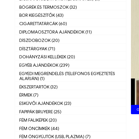
BÖGRÉK ÉS TERMOSZOK (32)
BOR KIEGÉSZÍTŐK (43)
CIGARETTATÁRCÁK (60)
DIPLOMAOSZTÓRA AJÁNDÉKOK (11)
DÍSZDOBOZOK (20)
DÍSZTÁRGYAK (71)
DOHÁNYZÁSI KELLÉKEK (20)
EGYÉB AJÁNDÉKOK (239)
EGYEDI MEGRENDELÉS (TELEFONOS EGYEZTETÉS
ALAPJÁN) (1)
ÉKSZERTARTÓK (32)
ÉRMEK (7)
ESKÜVŐI AJÁNDÉKOK (23)
G
FAPIPÁK BRUYERE (25)
FÉM FALIKÉPEK (20)
FÉM ÓNCÍMKÉK (44)
FÉM ÖNGYÚJTÓK (USB, PLAZMA) (7)