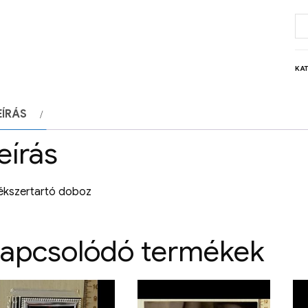
KA
EÍRÁS
eírás
ékszertartó doboz
apcsolódó termékek