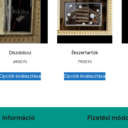
Díszdoboz
Ékszertartók
6900
Ft
7900
Ft
Opciók kiválasztása
Opciók kiválasztása
Információ
Fizetési mód