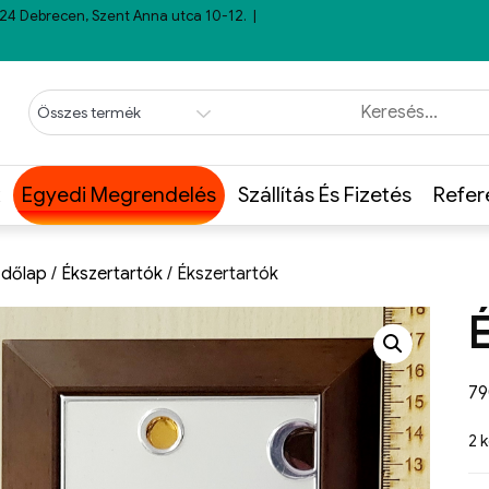
24 Debrecen, Szent Anna utca 10-12.
Egyedi Megrendelés
Szállítás És Fizetés
Refer
dőlap
/
Ékszertartók
/ Ékszertartók
7
2 