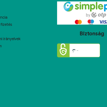
ncia
 fizetés
Biztonság
i irányelvek
m