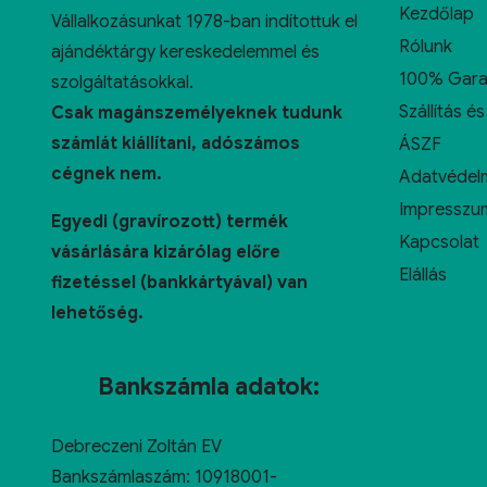
Kezdőlap
Vállalkozásunkat 1978-ban indítottuk el
Rólunk
ajándéktárgy kereskedelemmel és
100% Gara
szolgáltatásokkal.
Szállítás és
Csak magánszemélyeknek tudunk
számlát kiállítani, adószámos
ÁSZF
cégnek nem.
Adatvédelm
Impresszu
Egyedi (gravírozott) termék
Kapcsolat
vásárlására kizárólag előre
Elállás
fizetéssel (bankkártyával) van
lehetőség.
Bankszámla adatok:
Debreczeni Zoltán EV
Bankszámlaszám: 10918001-