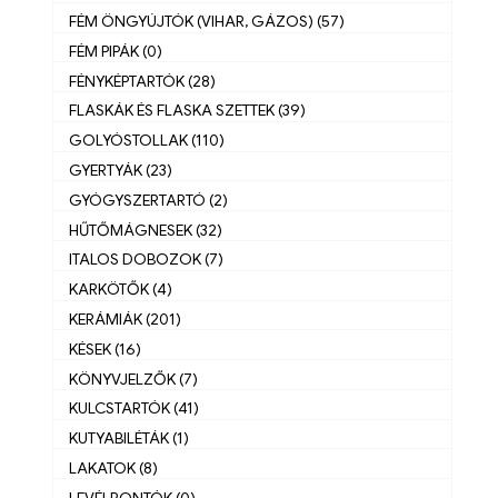
FÉM ÖNGYÚJTÓK (VIHAR, GÁZOS) (57)
FÉM PIPÁK (0)
FÉNYKÉPTARTÓK (28)
FLASKÁK ÉS FLASKA SZETTEK (39)
GOLYÓSTOLLAK (110)
GYERTYÁK (23)
GYÓGYSZERTARTÓ (2)
HŰTŐMÁGNESEK (32)
ITALOS DOBOZOK (7)
KARKÖTŐK (4)
KERÁMIÁK (201)
KÉSEK (16)
KÖNYVJELZŐK (7)
KULCSTARTÓK (41)
KUTYABILÉTÁK (1)
LAKATOK (8)
LEVÉLBONTÓK (0)