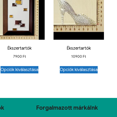
Ékszertartók
Ékszertartók
7900
Ft
10900
Ft
Opciók kiválasztása
Opciók kiválasztása
ok
Forgalmazott márkáink