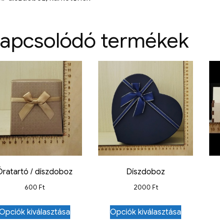
apcsolódó termékek
Óratartó / díszdoboz
Díszdoboz
600
Ft
2000
Ft
Opciók kiválasztása
Opciók kiválasztása