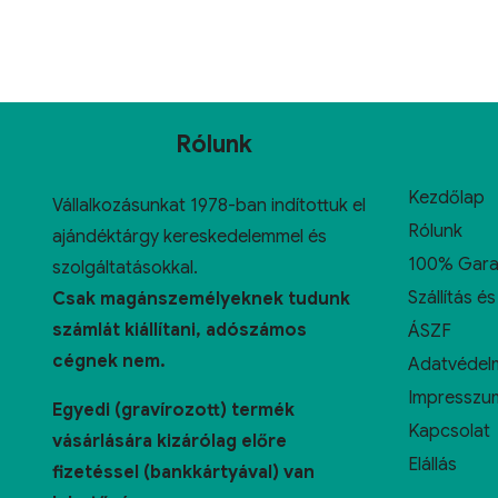
Rólunk
Kezdőlap
Vállalkozásunkat 1978-ban indítottuk el
Rólunk
ajándéktárgy kereskedelemmel és
100% Gara
szolgáltatásokkal.
Szállítás és
Csak magánszemélyeknek tudunk
számlát kiállítani, adószámos
ÁSZF
cégnek nem.
Adatvédelm
Impresszu
Egyedi (gravírozott) termék
Kapcsolat
vásárlására kizárólag előre
Elállás
fizetéssel (bankkártyával) van