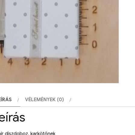
EÍRÁS
VÉLEMÉNYEK (0)
eírás
ír díszdoboz, karkötőnek