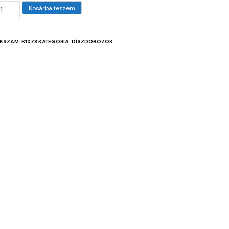
Kosárba teszem
KKSZÁM:
B1078
KATEGÓRIA:
DÍSZDOBOZOK