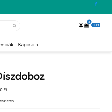
0
0 Ft
enciák
Kapcsolat
Díszdoboz
00
Ft
készleten