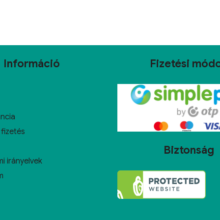
Információ
Fizetési mód
ncia
 fizetés
Biztonság
i irányelvek
m