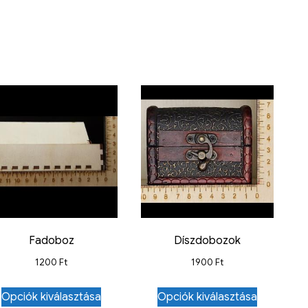
Fadoboz
Díszdobozok
1200
Ft
1900
Ft
Opciók kiválasztása
Opciók kiválasztása