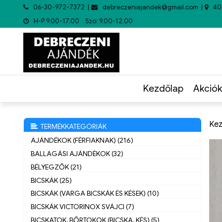
06-30-972-7372
debreczeniajandek@gmail.com
40
H-P 9.00-17.00 Szo: 9.00-12.00
Kezdőlap
Akciók
Kez
TERMÉKKATEGÓRIÁK
AJÁNDÉKOK (FÉRFIAKNAK) (216)
BALLAGÁSI AJÁNDÉKOK (32)
BÉLYEGZŐK (21)
BICSKÁK (25)
BICSKÁK (VARGA BICSKÁK ÉS KÉSEK) (10)
BICSKÁK VICTORINOX SVÁJCI (7)
BICSKATOK, BŐRTOKOK (BICSKA, KÉS) (5)