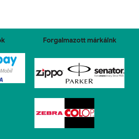
ok
Forgalmazott márkáink