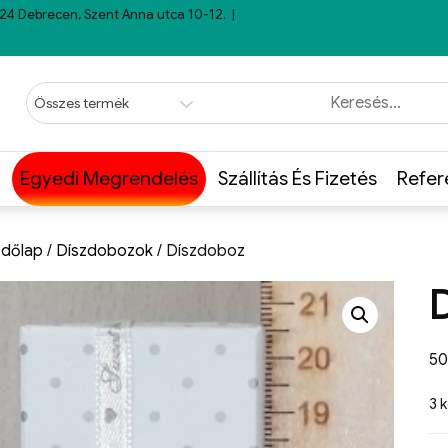
24 Debrecen, Szent Anna utca 10-12.
Egyedi Megrendelés
Szállítás És Fizetés
Refer
dőlap
/
Díszdobozok
/ Díszdoboz
5
3 