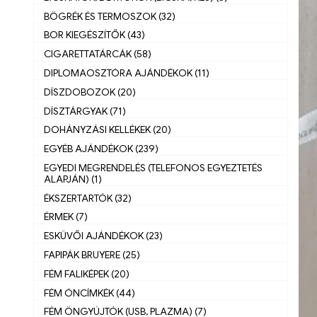
BÖGRÉK ÉS TERMOSZOK (32)
BOR KIEGÉSZÍTŐK (43)
CIGARETTATÁRCÁK (58)
DIPLOMAOSZTÓRA AJÁNDÉKOK (11)
DÍSZDOBOZOK (20)
DÍSZTÁRGYAK (71)
DOHÁNYZÁSI KELLÉKEK (20)
EGYÉB AJÁNDÉKOK (239)
EGYEDI MEGRENDELÉS (TELEFONOS EGYEZTETÉS
ALAPJÁN) (1)
ÉKSZERTARTÓK (32)
ÉRMEK (7)
ESKÜVŐI AJÁNDÉKOK (23)
FAPIPÁK BRUYERE (25)
FÉM FALIKÉPEK (20)
FÉM ÓNCÍMKÉK (44)
FÉM ÖNGYÚJTÓK (USB, PLAZMA) (7)