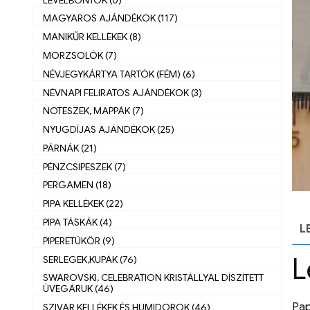
MAGYAROS AJÁNDÉKOK (117)
MANIKŰR KELLÈKEK (8)
MORZSOLÓK (7)
NÉVJEGYKÁRTYA TARTÓK (FÉM) (6)
NÉVNAPI FELIRATOS AJÁNDÉKOK (3)
NOTESZEK, MAPPÁK (7)
NYUGDÍJAS AJÁNDÉKOK (25)
PÁRNÁK (21)
PÉNZCSIPESZEK (7)
PERGAMEN (18)
PIPA KELLÉKEK (22)
PIPA TÁSKÁK (4)
L
PIPERETÜKÖR (9)
L
SERLEGEK,KUPÁK (76)
SWAROVSKI, CELEBRATION KRISTÁLLYAL DÍSZÍTETT
ÜVEGÁRUK (46)
Pap
SZIVAR KELLÉKEK ÉS HUMIDOROK (46)