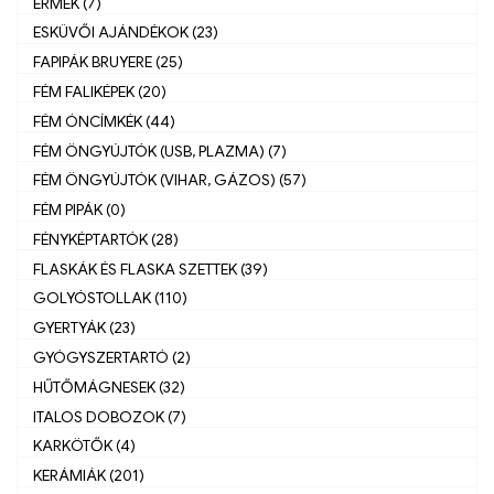
ÉRMEK (7)
ESKÜVŐI AJÁNDÉKOK (23)
FAPIPÁK BRUYERE (25)
FÉM FALIKÉPEK (20)
FÉM ÓNCÍMKÉK (44)
FÉM ÖNGYÚJTÓK (USB, PLAZMA) (7)
FÉM ÖNGYÚJTÓK (VIHAR, GÁZOS) (57)
FÉM PIPÁK (0)
FÉNYKÉPTARTÓK (28)
FLASKÁK ÉS FLASKA SZETTEK (39)
GOLYÓSTOLLAK (110)
GYERTYÁK (23)
GYÓGYSZERTARTÓ (2)
HŰTŐMÁGNESEK (32)
ITALOS DOBOZOK (7)
KARKÖTŐK (4)
KERÁMIÁK (201)