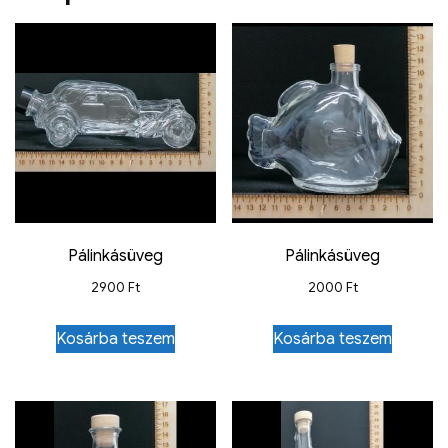
Pálinkásüveg
Pálinkásüveg
2900
Ft
2000
Ft
Kosárba teszem
Kosárba teszem