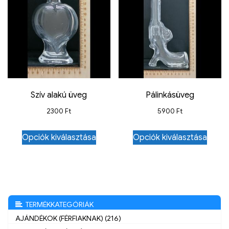
Szív alakú üveg
Pálinkásüveg
2300
Ft
5900
Ft
Opciók kiválasztása
Opciók kiválasztása
TERMÉKKATEGÓRIÁK
AJÁNDÉKOK (FÉRFIAKNAK) (216)