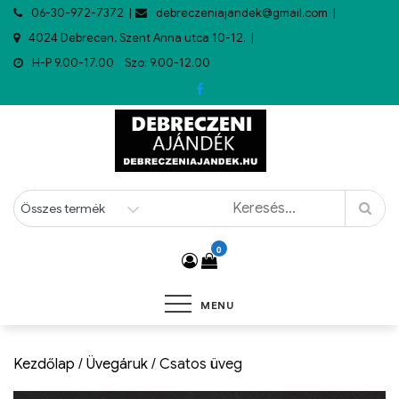
06-30-972-7372
debreczeniajandek@gmail.com
4024 Debrecen, Szent Anna utca 10-12.
H-P 9.00-17.00 Szo: 9.00-12.00
0
MENU
Kezdőlap
/
Üvegáruk
/ Csatos üveg