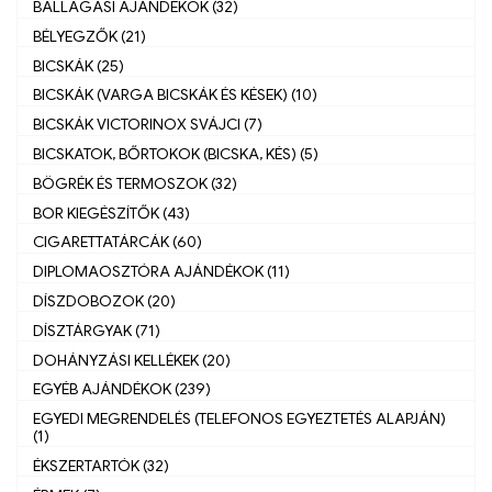
BALLAGÁSI AJÁNDÉKOK (32)
BÉLYEGZŐK (21)
BICSKÁK (25)
BICSKÁK (VARGA BICSKÁK ÉS KÉSEK) (10)
BICSKÁK VICTORINOX SVÁJCI (7)
BICSKATOK, BŐRTOKOK (BICSKA, KÉS) (5)
BÖGRÉK ÉS TERMOSZOK (32)
BOR KIEGÉSZÍTŐK (43)
CIGARETTATÁRCÁK (60)
DIPLOMAOSZTÓRA AJÁNDÉKOK (11)
DÍSZDOBOZOK (20)
DÍSZTÁRGYAK (71)
DOHÁNYZÁSI KELLÉKEK (20)
EGYÉB AJÁNDÉKOK (239)
EGYEDI MEGRENDELÉS (TELEFONOS EGYEZTETÉS ALAPJÁN)
(1)
ÉKSZERTARTÓK (32)