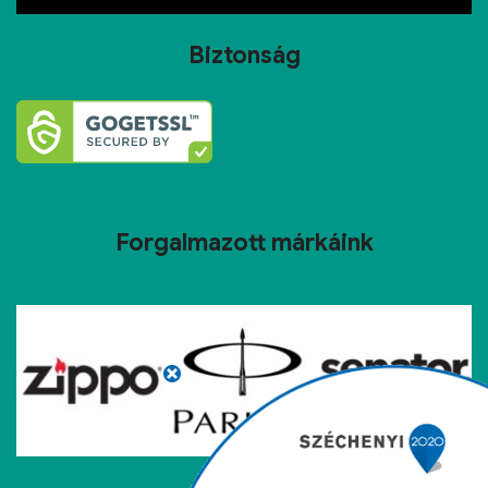
Biztonság
Forgalmazott márkáink