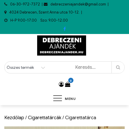
06-30-972-7372
debreczeniajandek@gmail.com
4024 Debrecen, Szent Anna utca 10-12.
H-P 9.00-17.00 Szo: 9.00-12.00
0
MENU
Kezdőlap
/
Cigarettatárcák
/ Cigarettatárca