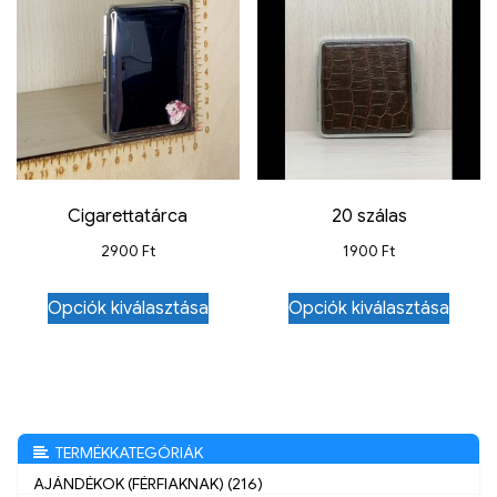
Cigarettatárca
20 szálas
2900
Ft
1900
Ft
Opciók kiválasztása
Opciók kiválasztása
TERMÉKKATEGÓRIÁK
AJÁNDÉKOK (FÉRFIAKNAK) (216)