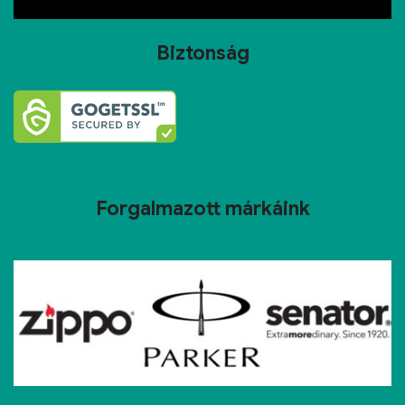
Biztonság
Forgalmazott márkáink