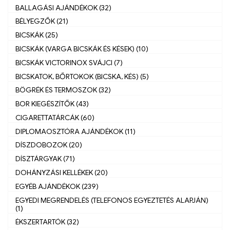
BALLAGÁSI AJÁNDÉKOK (32)
BÉLYEGZŐK (21)
BICSKÁK (25)
BICSKÁK (VARGA BICSKÁK ÉS KÉSEK) (10)
BICSKÁK VICTORINOX SVÁJCI (7)
BICSKATOK, BŐRTOKOK (BICSKA, KÉS) (5)
BÖGRÉK ÉS TERMOSZOK (32)
BOR KIEGÉSZÍTŐK (43)
CIGARETTATÁRCÁK (60)
DIPLOMAOSZTÓRA AJÁNDÉKOK (11)
DÍSZDOBOZOK (20)
DÍSZTÁRGYAK (71)
DOHÁNYZÁSI KELLÉKEK (20)
EGYÉB AJÁNDÉKOK (239)
EGYEDI MEGRENDELÉS (TELEFONOS EGYEZTETÉS ALAPJÁN)
(1)
ÉKSZERTARTÓK (32)