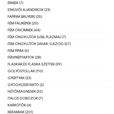
ÉRMEK (7)
ESKÜVŐI AJÁNDÉKOK (23)
FAPIPÁK BRUYERE (25)
FÉM FALIKÉPEK (20)
FÉM ÓNCÍMKÉK (44)
FÉM ÖNGYÚJTÓK (USB, PLAZMA) (7)
FÉM ÖNGYÚJTÓK (VIHAR, GÁZOS) (57)
FÉM PIPÁK (0)
FÉNYKÉPTARTÓK (28)
FLASKÁK ÉS FLASKA SZETTEK (39)
GOLYÓSTOLLAK (110)
GYERTYÁK (23)
GYÓGYSZERTARTÓ (2)
HŰTŐMÁGNESEK (32)
ITALOS DOBOZOK (7)
KARKÖTŐK (4)
KERÁMIÁK (201)