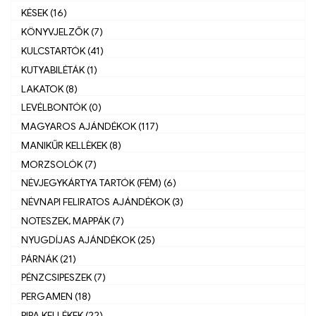
KÉSEK (16)
KÖNYVJELZŐK (7)
KULCSTARTÓK (41)
KUTYABILÉTÁK (1)
LAKATOK (8)
LEVÉLBONTÓK (0)
MAGYAROS AJÁNDÉKOK (117)
MANIKŰR KELLÈKEK (8)
MORZSOLÓK (7)
NÉVJEGYKÁRTYA TARTÓK (FÉM) (6)
NÉVNAPI FELIRATOS AJÁNDÉKOK (3)
NOTESZEK, MAPPÁK (7)
NYUGDÍJAS AJÁNDÉKOK (25)
PÁRNÁK (21)
PÉNZCSIPESZEK (7)
PERGAMEN (18)
PIPA KELLÉKEK (22)