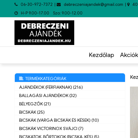
06-30-972-7372
debreczeniajandek@gmail.com
40
H-P 9.00-17.00 Szo: 9.00-12.00
Kezdőlap
Akciók
Kez
TERMÉKKATEGÓRIÁK
AJÁNDÉKOK (FÉRFIAKNAK) (216)
BALLAGÁSI AJÁNDÉKOK (32)
BÉLYEGZŐK (21)
BICSKÁK (25)
BICSKÁK (VARGA BICSKÁK ÉS KÉSEK) (10)
BICSKÁK VICTORINOX SVÁJCI (7)
BICSKATOK, BŐRTOKOK (BICSKA, KÉS) (5)