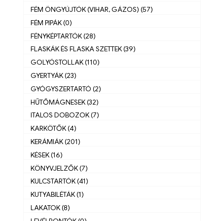
FÉM ÖNGYÚJTÓK (VIHAR, GÁZOS) (57)
FÉM PIPÁK (0)
FÉNYKÉPTARTÓK (28)
FLASKÁK ÉS FLASKA SZETTEK (39)
GOLYÓSTOLLAK (110)
GYERTYÁK (23)
GYÓGYSZERTARTÓ (2)
HŰTŐMÁGNESEK (32)
ITALOS DOBOZOK (7)
KARKÖTŐK (4)
KERÁMIÁK (201)
KÉSEK (16)
KÖNYVJELZŐK (7)
KULCSTARTÓK (41)
KUTYABILÉTÁK (1)
LAKATOK (8)
LEVÉLBONTÓK (0)