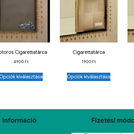
toros Cigarettatárca
Cigarettatárca
4900
Ft
1900
Ft
Opciók kiválasztása
Opciók kiválasztása
Információ
Fizetési mód