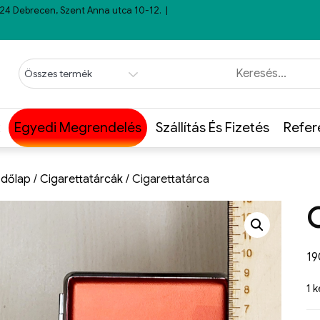
24 Debrecen, Szent Anna utca 10-12.
Egyedi Megrendelés
Szállítás És Fizetés
Refer
dőlap
/
Cigarettatárcák
/ Cigarettatárca
1
1 