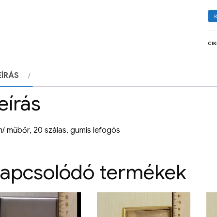
CI
EÍRÁS
eírás
/ műbőr, 20 szálas, gumis lefogós
apcsolódó termékek