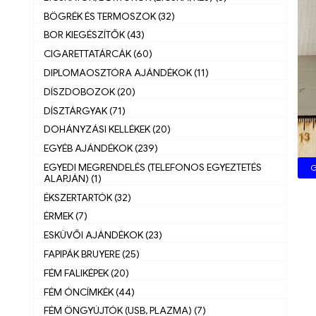
BÖGRÉK ÉS TERMOSZOK (32)
BOR KIEGÉSZÍTŐK (43)
CIGARETTATÁRCÁK (60)
DIPLOMAOSZTÓRA AJÁNDÉKOK (11)
DÍSZDOBOZOK (20)
DÍSZTÁRGYAK (71)
DOHÁNYZÁSI KELLÉKEK (20)
EGYÉB AJÁNDÉKOK (239)
EGYEDI MEGRENDELÉS (TELEFONOS EGYEZTETÉS
G
ALAPJÁN) (1)
ÉKSZERTARTÓK (32)
ÉRMEK (7)
ESKÜVŐI AJÁNDÉKOK (23)
FAPIPÁK BRUYERE (25)
FÉM FALIKÉPEK (20)
FÉM ÓNCÍMKÉK (44)
FÉM ÖNGYÚJTÓK (USB, PLAZMA) (7)