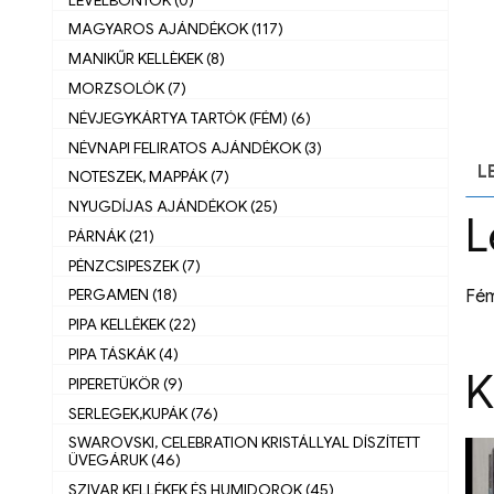
MAGYAROS AJÁNDÉKOK (117)
MANIKŰR KELLÈKEK (8)
MORZSOLÓK (7)
NÉVJEGYKÁRTYA TARTÓK (FÉM) (6)
NÉVNAPI FELIRATOS AJÁNDÉKOK (3)
L
NOTESZEK, MAPPÁK (7)
NYUGDÍJAS AJÁNDÉKOK (25)
L
PÁRNÁK (21)
PÉNZCSIPESZEK (7)
PERGAMEN (18)
Fém
PIPA KELLÉKEK (22)
PIPA TÁSKÁK (4)
K
PIPERETÜKÖR (9)
SERLEGEK,KUPÁK (76)
SWAROVSKI, CELEBRATION KRISTÁLLYAL DÍSZÍTETT
ÜVEGÁRUK (46)
SZIVAR KELLÉKEK ÉS HUMIDOROK (45)