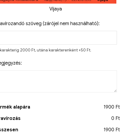
Vijaya
avírozandó szöveg (zárójel nem használható):
 karakterig 2000 Ft, utána karakterenként +50 Ft.
gjegyzés:
rmék alapára
1900 Ft
avírozás
0 Ft
sszesen
1900 Ft