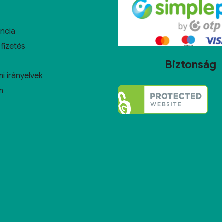
ncia
 fizetés
Biztonság
i irányelvek
m