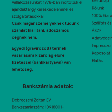
Kezdőlap
Vállalkozásunkat 1978-ban indítottuk el
Rólunk
ajándéktárgy kereskedelemmel és
100% Gara
szolgáltatásokkal.
Szállítás és
Csak magánszemélyeknek tudunk
számlát kiállítani, adószámos
ÁSZF
cégnek nem.
Adatvédelm
Impresszu
Egyedi (gravírozott) termék
Kapcsolat
vásárlására kizárólag előre
Elállás
fizetéssel (bankkártyával) van
lehetőség.
Bankszámla adatok:
Debreczeni Zoltán EV
Bankszámlaszám: 10918001-