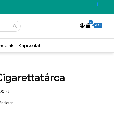
0
0 Ft
enciák
Kapcsolat
Cigarettatárca
900
Ft
készleten