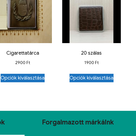
Cigarettatárca
20 szálas
2900
Ft
1900
Ft
Opciók kiválasztása
Opciók kiválasztása
ok
Forgalmazott márkáink