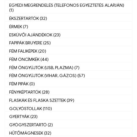
EGYEDI MEGRENDELÉS (TELEFONOS EGYEZTETÉS ALAPJÁN)
(1)
ÉKSZERTARTÓK (32)
ÉRMEK (7)
ESKÜVŐI AJÁNDÉKOK (23)
FAPIPÁK BRUYERE (25)
FÉM FALIKÉPEK (20)
FÉM ÓNCÍMKÉK (44)
FÉM ÖNGYÚJTÓK (USB, PLAZMA) (7)
FÉM ÖNGYÚJTÓK (VIHAR, GÁZOS) (57)
FÉM PIPÁK (0)
FÉNYKÉPTARTÓK (28)
FLASKÁK ÉS FLASKA SZETTEK (39)
GOLYÓSTOLLAK (110)
GYERTYÁK (23)
GYÓGYSZERTARTÓ (2)
HŰTŐMÁGNESEK (32)