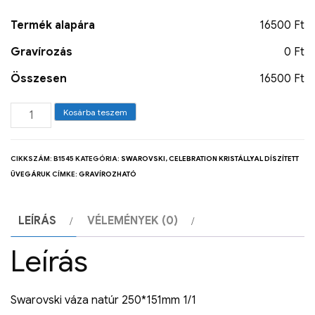
Termék alapára
16500 Ft
Gravírozás
0 Ft
Összesen
16500 Ft
Kosárba teszem
CIKKSZÁM:
B1545
KATEGÓRIA:
SWAROVSKI, CELEBRATION KRISTÁLLYAL DÍSZÍTETT
ÜVEGÁRUK
CÍMKE:
GRAVÍROZHATÓ
LEÍRÁS
VÉLEMÉNYEK (0)
Leírás
Swarovski váza natúr 250*151mm 1/1