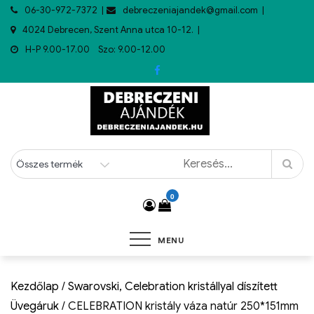
06-30-972-7372
debreczeniajandek@gmail.com
4024 Debrecen, Szent Anna utca 10-12.
H-P 9.00-17.00 Szo: 9.00-12.00
0
MENU
Kezdőlap
/
Swarovski, Celebration kristállyal díszített
Üvegáruk
/ CELEBRATION kristály váza natúr 250*151mm