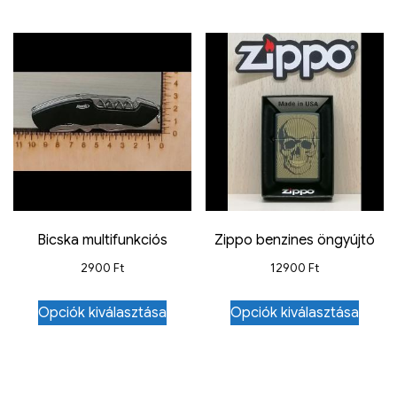
Bicska multifunkciós
Zippo benzines öngyújtó
2900
Ft
12900
Ft
Opciók kiválasztása
Opciók kiválasztása