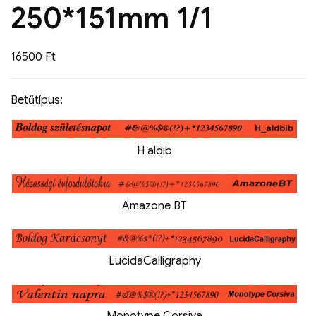
250*151mm 1/1
16500
Ft
Betűtípus:
H aldib
Amazone BT
LucidaCalligraphy
Monotype Corsiva