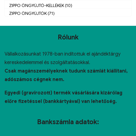
ZIPPO ÖNGYÚJTÓ-KELLÉKEK (10)
ZIPPO ÖNGYÚJTÓK (71)
Rólunk
Vállalkozásunkat 1978-ban indítottuk el ajándéktárgy
kereskedelemmel és szolgáltatásokkal.
Csak magánszemélyeknek tudunk számlát kiállítani,
adószámos cégnek nem.
Egyedi (gravírozott) termék vásárlására kizárólag
előre fizetéssel (bankkártyával) van lehetőség.
Bankszámla adatok: