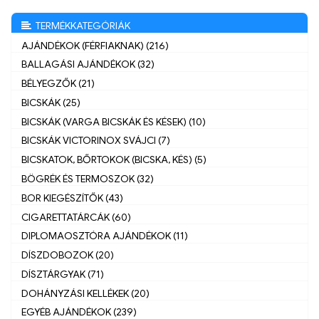
TERMÉKKATEGÓRIÁK
AJÁNDÉKOK (FÉRFIAKNAK) (216)
BALLAGÁSI AJÁNDÉKOK (32)
BÉLYEGZŐK (21)
BICSKÁK (25)
BICSKÁK (VARGA BICSKÁK ÉS KÉSEK) (10)
BICSKÁK VICTORINOX SVÁJCI (7)
BICSKATOK, BŐRTOKOK (BICSKA, KÉS) (5)
BÖGRÉK ÉS TERMOSZOK (32)
BOR KIEGÉSZÍTŐK (43)
CIGARETTATÁRCÁK (60)
DIPLOMAOSZTÓRA AJÁNDÉKOK (11)
DÍSZDOBOZOK (20)
DÍSZTÁRGYAK (71)
DOHÁNYZÁSI KELLÉKEK (20)
EGYÉB AJÁNDÉKOK (239)