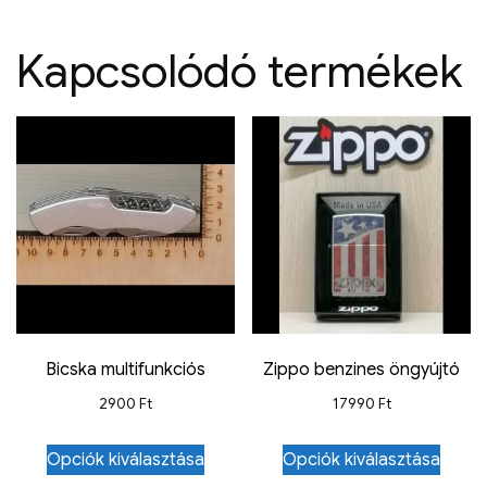
Kapcsolódó termékek
Bicska multifunkciós
Zippo benzines öngyújtó
2900
Ft
17990
Ft
Opciók kiválasztása
Opciók kiválasztása