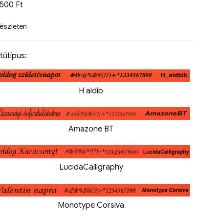
9500
Ft
készleten
tűtípus:
H aldib
Amazone BT
LucidaCalligraphy
Monotype Corsiva