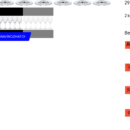
2
2 
Be
RAVÍROZHATÓ!