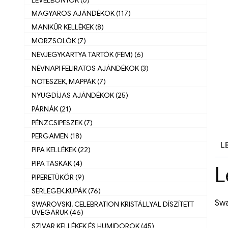
MAGYAROS AJÁNDÉKOK (117)
MANIKŰR KELLÈKEK (8)
MORZSOLÓK (7)
NÉVJEGYKÁRTYA TARTÓK (FÉM) (6)
NÉVNAPI FELIRATOS AJÁNDÉKOK (3)
NOTESZEK, MAPPÁK (7)
NYUGDÍJAS AJÁNDÉKOK (25)
PÁRNÁK (21)
PÉNZCSIPESZEK (7)
PERGAMEN (18)
L
PIPA KELLÉKEK (22)
PIPA TÁSKÁK (4)
L
PIPERETÜKÖR (9)
SERLEGEK,KUPÁK (76)
Swa
SWAROVSKI, CELEBRATION KRISTÁLLYAL DÍSZÍTETT
ÜVEGÁRUK (46)
SZIVAR KELLÉKEK ÉS HUMIDOROK (45)