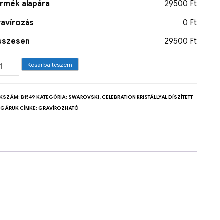
rmék alapára
29500 Ft
avírozás
0 Ft
sszesen
29500 Ft
Kosárba teszem
KKSZÁM:
B1549
KATEGÓRIA:
SWAROVSKI, CELEBRATION KRISTÁLLYAL DÍSZÍTETT
EGÁRUK
CÍMKE:
GRAVÍROZHATÓ