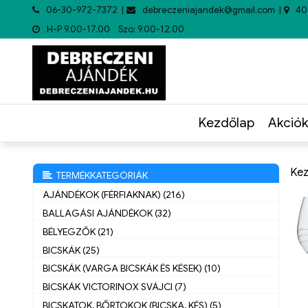
06-30-972-7372
debreczeniajandek@gmail.com
40
H-P 9.00-17.00 Szo: 9.00-12.00
Kezdőlap
Akciók
Kez
TERMÉKKATEGÓRIÁK
AJÁNDÉKOK (FÉRFIAKNAK) (216)
BALLAGÁSI AJÁNDÉKOK (32)
BÉLYEGZŐK (21)
BICSKÁK (25)
BICSKÁK (VARGA BICSKÁK ÉS KÉSEK) (10)
BICSKÁK VICTORINOX SVÁJCI (7)
BICSKATOK, BŐRTOKOK (BICSKA, KÉS) (5)