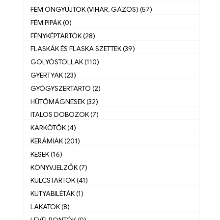
FÉM ÖNGYÚJTÓK (VIHAR, GÁZOS) (57)
FÉM PIPÁK (0)
FÉNYKÉPTARTÓK (28)
FLASKÁK ÉS FLASKA SZETTEK (39)
GOLYÓSTOLLAK (110)
GYERTYÁK (23)
GYÓGYSZERTARTÓ (2)
HŰTŐMÁGNESEK (32)
ITALOS DOBOZOK (7)
KARKÖTŐK (4)
KERÁMIÁK (201)
KÉSEK (16)
KÖNYVJELZŐK (7)
KULCSTARTÓK (41)
KUTYABILÉTÁK (1)
LAKATOK (8)
LEVÉLBONTÓK (0)