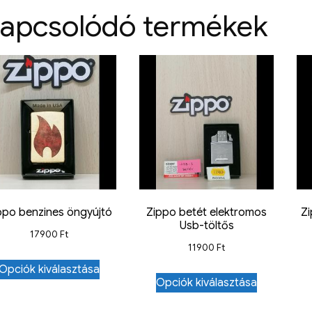
apcsolódó termékek
ppo benzines öngyújtó
Zippo betét elektromos
Z
Usb-töltős
17900
Ft
11900
Ft
Opciók kiválasztása
Opciók kiválasztása