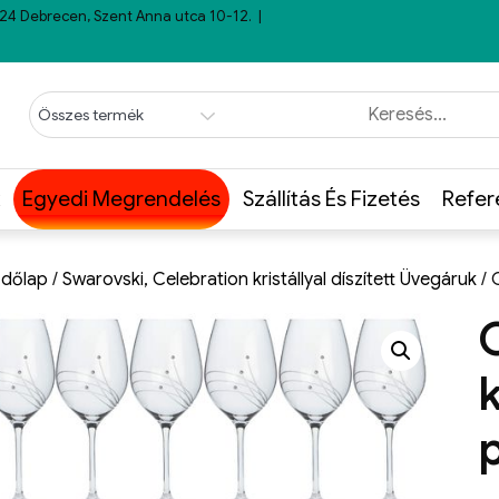
24 Debrecen, Szent Anna utca 10-12.
Egyedi Megrendelés
Szállítás És Fizetés
Refer
dőlap
/
Swarovski, Celebration kristállyal díszített Üvegáruk
/ 
k