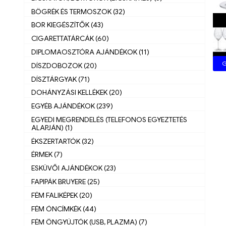
BÖGRÉK ÉS TERMOSZOK (32)
BOR KIEGÉSZÍTŐK (43)
CIGARETTATÁRCÁK (60)
DIPLOMAOSZTÓRA AJÁNDÉKOK (11)
G
DÍSZDOBOZOK (20)
DÍSZTÁRGYAK (71)
DOHÁNYZÁSI KELLÉKEK (20)
EGYÉB AJÁNDÉKOK (239)
EGYEDI MEGRENDELÉS (TELEFONOS EGYEZTETÉS
ALAPJÁN) (1)
ÉKSZERTARTÓK (32)
ÉRMEK (7)
ESKÜVŐI AJÁNDÉKOK (23)
FAPIPÁK BRUYERE (25)
FÉM FALIKÉPEK (20)
FÉM ÓNCÍMKÉK (44)
FÉM ÖNGYÚJTÓK (USB, PLAZMA) (7)