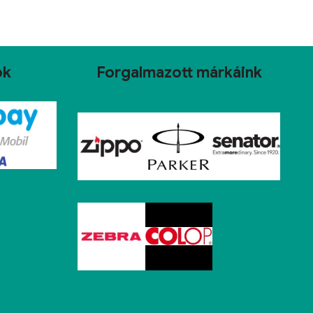
ok
Forgalmazott márkáink