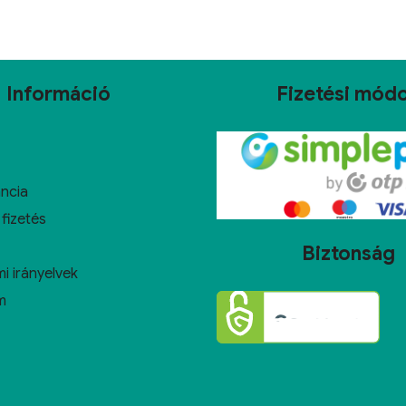
Információ
Fizetési mód
ncia
 fizetés
Biztonság
i irányelvek
m