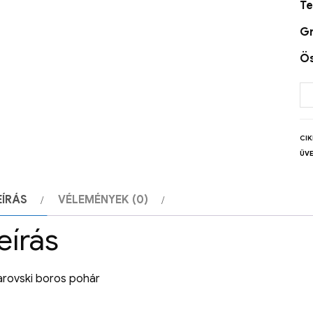
Te
Gr
Ö
CI
ÜV
EÍRÁS
VÉLEMÉNYEK (0)
eírás
rovski boros pohár