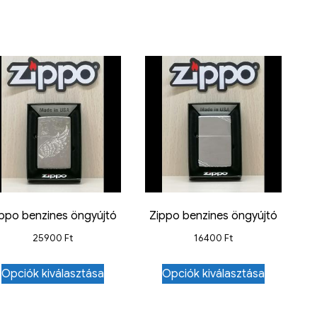
ippo benzines öngyújtó
Zippo benzines öngyújtó
25900
Ft
16400
Ft
Opciók kiválasztása
Opciók kiválasztása