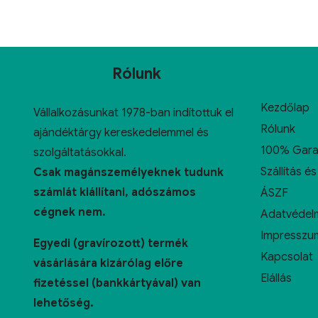
Rólunk
Kezdőlap
Vállalkozásunkat 1978-ban indítottuk el
Rólunk
ajándéktárgy kereskedelemmel és
100% Gara
szolgáltatásokkal.
Szállítás és
Csak magánszemélyeknek tudunk
számlát kiállítani, adószámos
ÁSZF
cégnek nem.
Adatvédelm
Impresszu
Egyedi (gravírozott) termék
Kapcsolat
vásárlására kizárólag előre
Elállás
fizetéssel (bankkártyával) van
lehetőség.