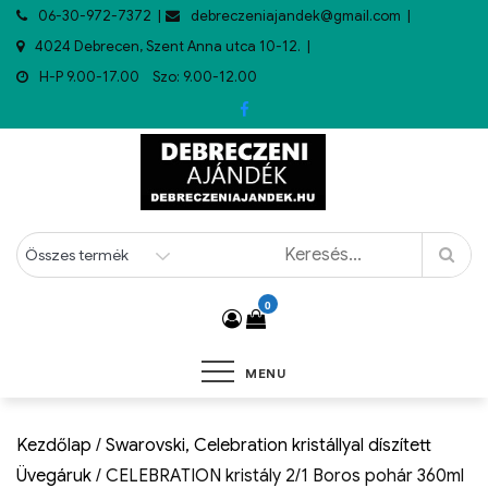
06-30-972-7372
debreczeniajandek@gmail.com
4024 Debrecen, Szent Anna utca 10-12.
H-P 9.00-17.00 Szo: 9.00-12.00
0
MENU
Kezdőlap
/
Swarovski, Celebration kristállyal díszített
Üvegáruk
/ CELEBRATION kristály 2/1 Boros pohár 360ml