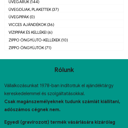
ÜVEGÁRUK (144)
ÜVEGDÍJAK, PLAKETTEK (37)
ÜVEGPIPÁK (0)
VICCES AJÁNDÉKOK (36)
VÍZIPIPÁK ÉS KELLÉKEI (6)
ZIPPO ÖNGYÚJTÓ-KELLÉKEK (10)
ZIPPO ÖNGYÚJTÓK (71)
Rólunk
Vállalkozásunkat 1978-ban indítottuk el ajándéktárgy
kereskedelemmel és szolgáltatásokkal.
Csak magánszemélyeknek tudunk számlát kiállítani,
adószámos cégnek nem.
Egyedi (gravírozott) termék vásárlására kizárólag