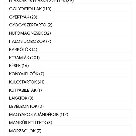
FLASKÁK ÉS FLASKA SZETTEK (39)
GOLYÓSTOLLAK (110)
GYERTYÁK (23)
GYÓGYSZERTARTÓ (2)
HŰTŐMÁGNESEK (32)
ITALOS DOBOZOK (7)
KARKÖTŐK (4)
KERÁMIÁK (201)
KÉSEK (16)
KÖNYVJELZŐK (7)
KULCSTARTÓK (41)
KUTYABILÉTÁK (1)
LAKATOK (8)
LEVÉLBONTÓK (0)
MAGYAROS AJÁNDÉKOK (117)
MANIKŰR KELLÈKEK (8)
MORZSOLÓK (7)