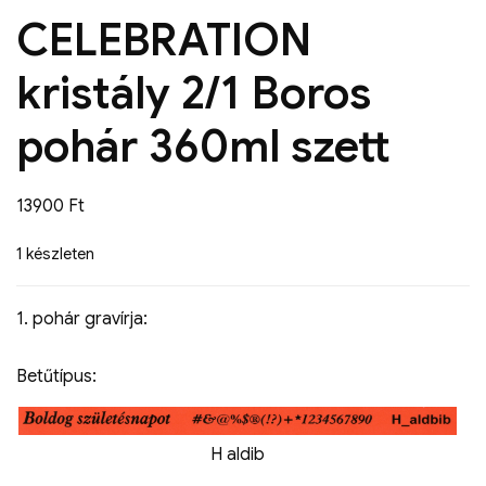
CELEBRATION
kristály 2/1 Boros
pohár 360ml szett
13900
Ft
1 készleten
1. pohár gravírja:
Betűtípus:
H aldib