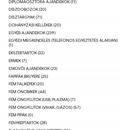
DIPLOMAOSZTÓRA AJÁNDÉKOK (11)
DÍSZDOBOZOK (20)
DÍSZTÁRGYAK (71)
DOHÁNYZÁSI KELLÉKEK (20)
EGYÉB AJÁNDÉKOK (239)
EGYEDI MEGRENDELÉS (TELEFONOS EGYEZTETÉS ALAPJÁN)
(1)
ÉKSZERTARTÓK (32)
ÉRMEK (7)
ESKÜVŐI AJÁNDÉKOK (23)
FAPIPÁK BRUYERE (25)
FÉM FALIKÉPEK (20)
FÉM ÓNCÍMKÉK (44)
FÉM ÖNGYÚJTÓK (USB, PLAZMA) (7)
FÉM ÖNGYÚJTÓK (VIHAR, GÁZOS) (57)
FÉM PIPÁK (0)
FÉNYKÉPTARTÓK (28)