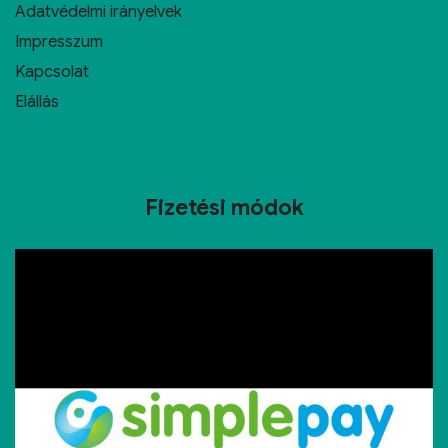
Adatvédelmi irányelvek
Impresszum
Kapcsolat
Elállás
Fizetési módok