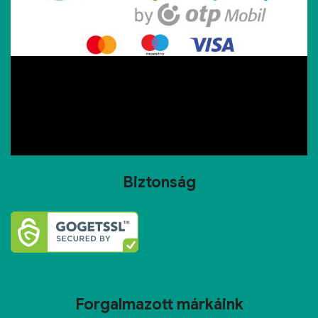
Biztonság
Forgalmazott márkáink