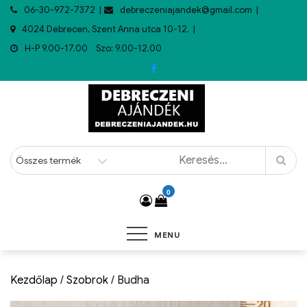
06-30-972-7372
debreczeniajandek@gmail.com
4024 Debrecen, Szent Anna utca 10-12.
H-P 9.00-17.00 Szo: 9.00-12.00
0
MENU
Kezdőlap
/
Szobrok
/ Budha