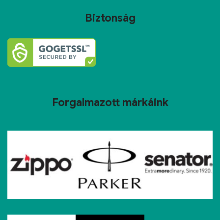
Biztonság
Forgalmazott márkáink