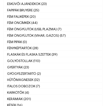
ESKÜVŐI AJÁNDÉKOK (23)
FAPIPÁK BRUYERE (25)
FÉM FALIKÉPEK (20)
FÉM ÓNCÍMKÉK (44)
FÉM ÖNGYÚJTÓK (USB, PLAZMA) (7)
FÉM ÖNGYÚJTÓK (VIHAR, GÁZOS) (57)
FÉM PIPÁK (0)
FÉNYKÉPTARTÓK (28)
FLASKÁK ÉS FLASKA SZETTEK (39)
GOLYÓSTOLLAK (110)
GYERTYÁK (23)
GYÓGYSZERTARTÓ (2)
HŰTŐMÁGNESEK (32)
ITALOS DOBOZOK (7)
KARKÖTŐK (4)
KERÁMIÁK (201)
KÉSEK (16)