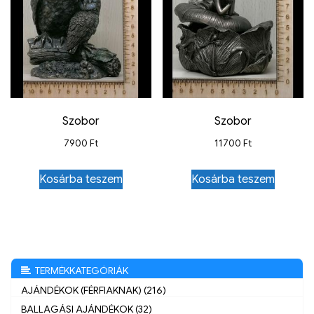
Szobor
Szobor
7900
Ft
11700
Ft
Kosárba teszem
Kosárba teszem
TERMÉKKATEGÓRIÁK
AJÁNDÉKOK (FÉRFIAKNAK) (216)
BALLAGÁSI AJÁNDÉKOK (32)