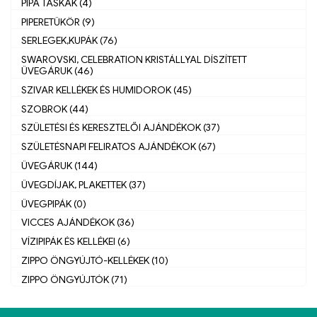
PIPA TÁSKÁK (4)
PIPERETÜKÖR (9)
SERLEGEK,KUPÁK (76)
SWAROVSKI, CELEBRATION KRISTÁLLYAL DÍSZÍTETT
ÜVEGÁRUK (46)
SZIVAR KELLÉKEK ÉS HUMIDOROK (45)
SZOBROK (44)
SZÜLETÉSI ÉS KERESZTELŐI AJÁNDÉKOK (37)
SZÜLETÉSNAPI FELIRATOS AJÁNDÉKOK (67)
ÜVEGÁRUK (144)
ÜVEGDÍJAK, PLAKETTEK (37)
ÜVEGPIPÁK (0)
VICCES AJÁNDÉKOK (36)
VÍZIPIPÁK ÉS KELLÉKEI (6)
ZIPPO ÖNGYÚJTÓ-KELLÉKEK (10)
ZIPPO ÖNGYÚJTÓK (71)