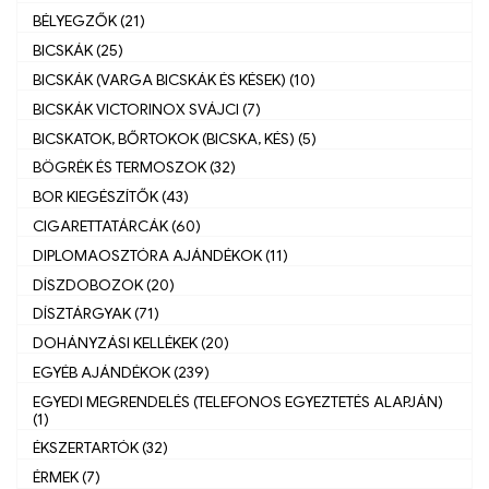
BÉLYEGZŐK (21)
BICSKÁK (25)
BICSKÁK (VARGA BICSKÁK ÉS KÉSEK) (10)
BICSKÁK VICTORINOX SVÁJCI (7)
BICSKATOK, BŐRTOKOK (BICSKA, KÉS) (5)
BÖGRÉK ÉS TERMOSZOK (32)
BOR KIEGÉSZÍTŐK (43)
CIGARETTATÁRCÁK (60)
DIPLOMAOSZTÓRA AJÁNDÉKOK (11)
DÍSZDOBOZOK (20)
DÍSZTÁRGYAK (71)
DOHÁNYZÁSI KELLÉKEK (20)
EGYÉB AJÁNDÉKOK (239)
EGYEDI MEGRENDELÉS (TELEFONOS EGYEZTETÉS ALAPJÁN)
(1)
ÉKSZERTARTÓK (32)
ÉRMEK (7)