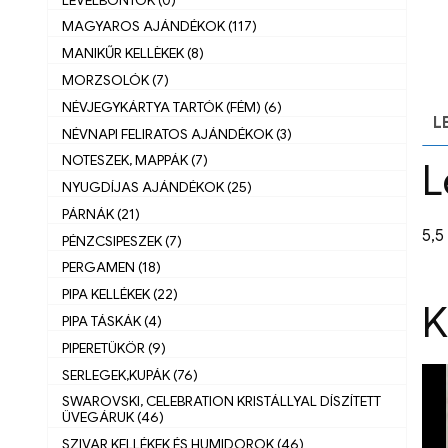
MAGYAROS AJÁNDÉKOK (117)
MANIKŰR KELLÈKEK (8)
MORZSOLÓK (7)
NÉVJEGYKÁRTYA TARTÓK (FÉM) (6)
L
NÉVNAPI FELIRATOS AJÁNDÉKOK (3)
NOTESZEK, MAPPÁK (7)
L
NYUGDÍJAS AJÁNDÉKOK (25)
PÁRNÁK (21)
5,5
PÉNZCSIPESZEK (7)
PERGAMEN (18)
PIPA KELLÉKEK (22)
K
PIPA TÁSKÁK (4)
PIPERETÜKÖR (9)
SERLEGEK,KUPÁK (76)
SWAROVSKI, CELEBRATION KRISTÁLLYAL DÍSZÍTETT
ÜVEGÁRUK (46)
SZIVAR KELLÉKEK ÉS HUMIDOROK (46)