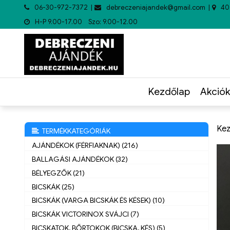
06-30-972-7372
debreczeniajandek@gmail.com
40
H-P 9.00-17.00 Szo: 9.00-12.00
Kezdőlap
Akciók
Kez
TERMÉKKATEGÓRIÁK
AJÁNDÉKOK (FÉRFIAKNAK) (216)
BALLAGÁSI AJÁNDÉKOK (32)
BÉLYEGZŐK (21)
BICSKÁK (25)
BICSKÁK (VARGA BICSKÁK ÉS KÉSEK) (10)
BICSKÁK VICTORINOX SVÁJCI (7)
BICSKATOK, BŐRTOKOK (BICSKA, KÉS) (5)