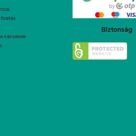
ncia
 fizetés
Biztonság
i irányelvek
m