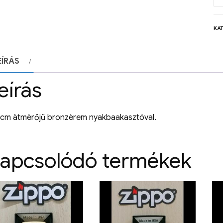
KA
EÍRÁS
eírás
 cm àtmèrőjű bronzèrem nyakbaakasztóval.
apcsolódó termékek