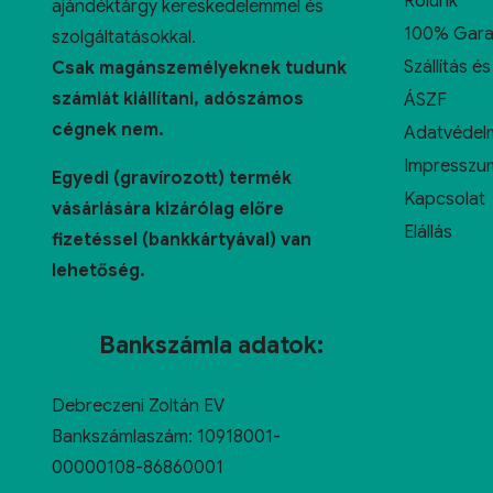
Rólunk
ajándéktárgy kereskedelemmel és
100% Gara
szolgáltatásokkal.
Szállítás és
Csak magánszemélyeknek tudunk
számlát kiállítani, adószámos
ÁSZF
cégnek nem.
Adatvédelm
Impresszu
Egyedi (gravírozott) termék
Kapcsolat
vásárlására kizárólag előre
Elállás
fizetéssel (bankkártyával) van
lehetőség.
Bankszámla adatok:
Debreczeni Zoltán EV
Bankszámlaszám: 10918001-
00000108-86860001