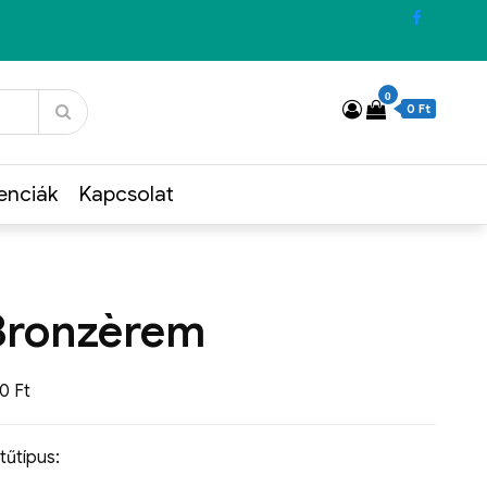
0
0 Ft
enciák
Kapcsolat
Bronzèrem
50
Ft
tűtípus: