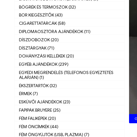
BÖGRÉK ÉS TERMOSZOK (32)
BOR KIEGÉSZÍTŐK (43)
CIGARETTATÁRCÁK (58)
DIPLOMAOSZTÓRA AJÁNDÉKOK (11)
DÍSZDOBOZOK (20)
DÍSZTÁRGYAK (71)
DOHÁNYZÁSI KELLÉKEK (20)
EGYÉB AJÁNDÉKOK (239)
EGYEDI MEGRENDELÉS (TELEFONOS EGYEZTETÉS
ALAPJÁN) (1)
ÉKSZERTARTÓK (32)
ÉRMEK (7)
ESKÜVŐI AJÁNDÉKOK (23)
FAPIPÁK BRUYERE (25)
FÉM FALIKÉPEK (20)
G
FÉM ÓNCÍMKÉK (44)
FÉM ÖNGYÚJTÓK (USB, PLAZMA) (7)