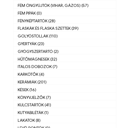
FÉM ÖNGYÚJTÓK (VIHAR, GÁZOS) (57)
FÉM PIPÁK (0)
FÉNYKÉPTARTÓK (28)
FLASKÁK ÉS FLASKA SZETTEK (39)
GOLYÓSTOLLAK (110)
GYERTYÁK (23)
GYÓGYSZERTARTÓ (2)
HŰTŐMÁGNESEK (32)
ITALOS DOBOZOK (7)
KARKÖTŐK (4)
KERÁMIÁK (201)
KÉSEK (16)
KÖNYVJELZŐK (7)
KULCSTARTÓK (41)
KUTYABILÉTÁK (1)
LAKATOK (8)
LEVÉLBONTÓK (0)