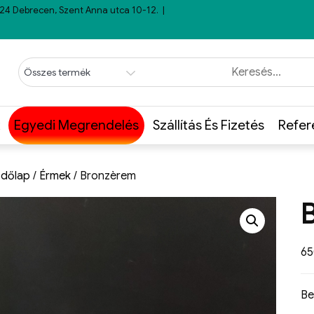
24 Debrecen, Szent Anna utca 10-12.
Egyedi Megrendelés
Szállítás És Fizetés
Refer
dőlap
/
Érmek
/ Bronzèrem
6
Be