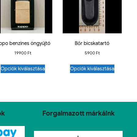
ippo benzines öngyújtó
Bőr bicskatartó
19900
Ft
5900
Ft
Opciók kiválasztása
Opciók kiválasztása
ok
Forgalmazott márkáink