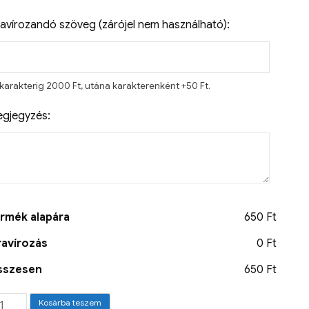
avírozandó szöveg (zárójel nem használható):
 karakterig 2000 Ft, utána karakterenként +50 Ft.
gjegyzés:
rmék alapára
650 Ft
avírozás
0 Ft
sszesen
650 Ft
Kosárba teszem