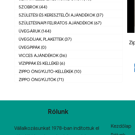
SZOBROK (44)
SZÜLETÉSI ÉS KERESZTELŐI AJÁNDÉKOK (37)
SZÜLETÉSNAPI FELIRATOS AJÁNDÉKOK (67)
ÜVEGÁRUK (144)
ÜVEGDÍJAK, PLAKETTEK (37)
Zi
ÜVEGPIPÁK (0)
VICCES AJÁNDÉKOK (36)
VÍZIPIPÁK ÉS KELLÉKEI (6)
ZIPPO ÖNGYÚJTÓ-KELLÉKEK (10)
ZIPPO ÖNGYÚJTÓK (71)
Rólunk
Kezdőlap
Vállalkozásunkat 1978-ban indítottuk el