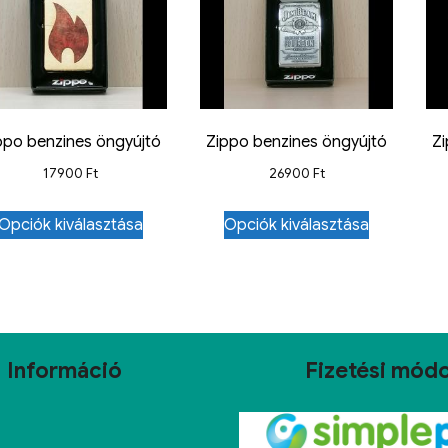
ppo benzines öngyújtó
Zippo benzines öngyújtó
Z
17900
Ft
26900
Ft
Opciók kiválasztása
Opciók kiválasztása
Információ
Fizetési mód