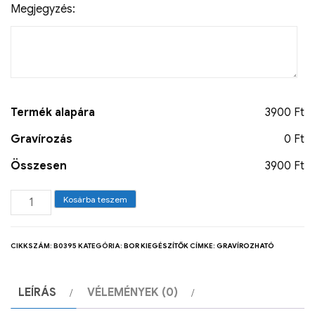
Megjegyzés:
Termék alapára
3900 Ft
Gravírozás
0 Ft
Összesen
3900 Ft
Kosárba teszem
CIKKSZÁM:
B0395
KATEGÓRIA:
BOR KIEGÉSZÍTŐK
CÍMKE:
GRAVÍROZHATÓ
LEÍRÁS
VÉLEMÉNYEK (0)