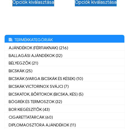
Opciók kiválasztása
Opciók kiválasztása
TERMÉKKATEGÓRIÁK
AJÁNDÉKOK (FÉRFIAKNAK) (216)
BALLAGÁSI AJÁNDÉKOK (32)
BÉLYEGZŐK (21)
BICSKÁK (25)
BICSKÁK (VARGA BICSKÁK ÉS KÉSEK) (10)
BICSKÁK VICTORINOX SVÁJCI (7)
BICSKATOK, BŐRTOKOK (BICSKA, KÉS) (5)
BÖGRÉK ÉS TERMOSZOK (32)
BOR KIEGÉSZÍTŐK (43)
CIGARETTATÁRCÁK (60)
DIPLOMAOSZTÓRA AJÁNDÉKOK (11)