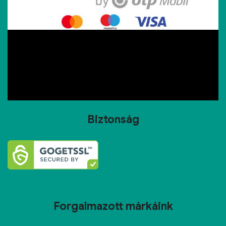
Biztonság
Forgalmazott márkáink