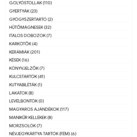
GOLYÓSTOLLAK (110)
GYERTYÁK (23)
GYÓGYSZERTARTÓ (2)
HŰTŐMÁGNESEK (32)
ITALOS DOBOZOK (7)
KARKÖTŐK (4)
KERÁMIÁK (201)
KÉSEK (16)
KÖNYVJELZŐK (7)
KULCSTARTÓK (41)
KUTYABILÉTÁK (1)
LAKATOK (8)
LEVÉLBONTÓK (0)
MAGYAROS AJÁNDÉKOK (117)
MANIKŰR KELLÈKEK (8)
MORZSOLÓK (7)
NÉVJEGYKÁRTYA TARTÓK (FÉM) (6)