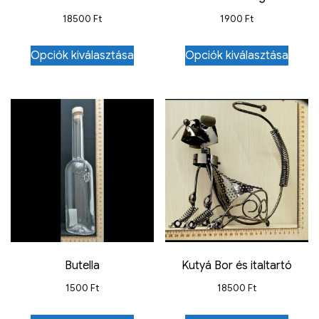
18500
Ft
1900
Ft
Opciók kiválasztása
Opciók kiválasztása
Butella
Kutyá Bor és italtartó
1500
Ft
18500
Ft