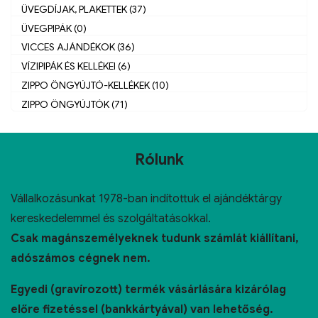
ÜVEGDÍJAK, PLAKETTEK (37)
ÜVEGPIPÁK (0)
VICCES AJÁNDÉKOK (36)
VÍZIPIPÁK ÉS KELLÉKEI (6)
ZIPPO ÖNGYÚJTÓ-KELLÉKEK (10)
ZIPPO ÖNGYÚJTÓK (71)
Rólunk
Vállalkozásunkat 1978-ban indítottuk el ajándéktárgy
kereskedelemmel és szolgáltatásokkal.
Csak magánszemélyeknek tudunk számlát kiállítani,
adószámos cégnek nem.
Egyedi (gravírozott) termék vásárlására kizárólag
előre fizetéssel (bankkártyával) van lehetőség.