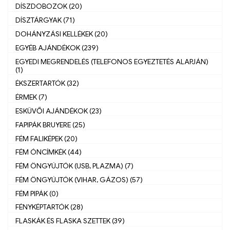
DÍSZDOBOZOK (20)
DÍSZTÁRGYAK (71)
DOHÁNYZÁSI KELLÉKEK (20)
EGYÉB AJÁNDÉKOK (239)
EGYEDI MEGRENDELÉS (TELEFONOS EGYEZTETÉS ALAPJÁN)
(1)
ÉKSZERTARTÓK (32)
ÉRMEK (7)
ESKÜVŐI AJÁNDÉKOK (23)
FAPIPÁK BRUYERE (25)
FÉM FALIKÉPEK (20)
FÉM ÓNCÍMKÉK (44)
FÉM ÖNGYÚJTÓK (USB, PLAZMA) (7)
FÉM ÖNGYÚJTÓK (VIHAR, GÁZOS) (57)
FÉM PIPÁK (0)
FÉNYKÉPTARTÓK (28)
FLASKÁK ÉS FLASKA SZETTEK (39)