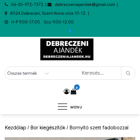
06-30-972-7372
debreczeniajandek@gmail.com
4024 Debrecen, Szent Anna utca 10-12.
H-P 9.00-17.00 Szo: 9.00-12.00
0
MENU
Kezdőlap
/
Bor kiegészítők
/ Bornyitó szett fadobozzal